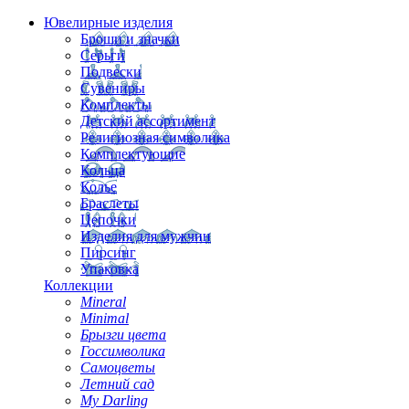
Ювелирные изделия
Броши и значки
Серьги
Подвески
Сувениры
Комплекты
Детский ассортимент
Религиозная символика
Комплектующие
Кольца
Колье
Браслеты
Цепочки
Изделия для мужчин
Пирсинг
Упаковка
Коллекции
Mineral
Minimal
Брызги цвета
Госсимволика
Самоцветы
Летний сад
My Darling