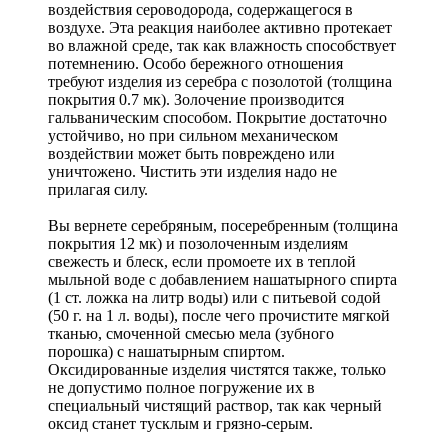
воздействия сероводорода, содержащегося в
воздухе. Эта реакция наиболее активно протекает
во влажной среде, так как влажность способствует
потемнению. Особо бережного отношения
требуют изделия из серебра с позолотой (толщина
покрытия 0.7 мк). Золочение производится
гальваническим способом. Покрытие достаточно
устойчиво, но при сильном механическом
воздействии может быть повреждено или
уничтожено. Чистить эти изделия надо не
прилагая силу.
Вы вернете серебряным, посеребренным (толщина
покрытия 12 мк) и позолоченным изделиям
свежесть и блеск, если промоете их в теплой
мыльной воде с добавлением нашатырного спирта
(1 ст. ложка на литр воды) или с питьевой содой
(50 г. на 1 л. воды), после чего прочистите мягкой
тканью, смоченной смесью мела (зубного
порошка) с нашатырным спиртом.
Оксидированные изделия чистятся также, только
не допустимо полное погружение их в
специальный чистящий раствор, так как черный
оксид станет тусклым и грязно-серым.