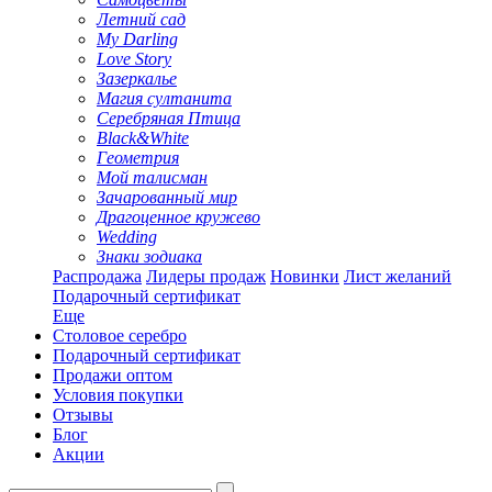
Летний сад
My Darling
Love Story
Зазеркалье
Магия султанита
Серебряная Птица
Black&White
Геометрия
Мой талисман
Зачарованный мир
Драгоценное кружево
Wedding
Знаки зодиака
Распродажа
Лидеры продаж
Новинки
Лист желаний
Подарочный сертификат
Еще
Столовое серебро
Подарочный сертификат
Продажи оптом
Условия покупки
Отзывы
Блог
Акции