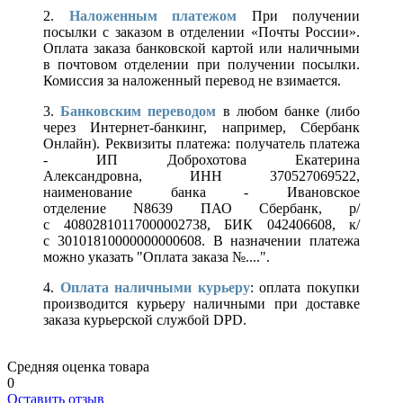
2.
Наложенным платежом
При получении
посылки с заказом в отделении «Почты России».
Оплата заказа банковской картой или наличными
в почтовом отделении при получении посылки.
Комиссия за наложенный перевод не взимается.
3.
Банковским переводом
в любом банке (либо
через Интернет-банкинг, например, Сбербанк
Онлайн). Реквизиты платежа: получатель платежа
- ИП Доброхотова Екатерина
Александровна, ИНН 370527069522,
наименование банка - Ивановское
отделение N8639 ПАО Сбербанк, р/
с 40802810117000002738, БИК 042406608, к/
с 30101810000000000608. В назначении платежа
можно указать "Оплата заказа №....".
4.
Оплата наличными курьеру
: оплата покупки
производится курьеру наличными при доставке
заказа курьерской службой DPD.
Средняя оценка товара
0
Оставить отзыв