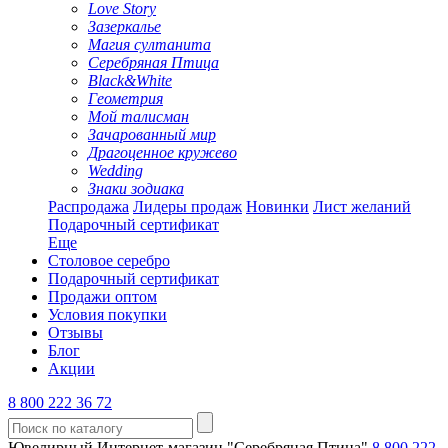
Love Story
Зазеркалье
Магия султанита
Серебряная Птица
Black&White
Геометрия
Мой талисман
Зачарованный мир
Драгоценное кружево
Wedding
Знаки зодиака
Распродажа
Лидеры продаж
Новинки
Лист желаний
Подарочный сертификат
Еще
Столовое серебро
Подарочный сертификат
Продажи оптом
Условия покупки
Отзывы
Блог
Акции
8 800 222 36 72
Ювелирный Интернет-магазин "Серебряная Птица"
8 800 222