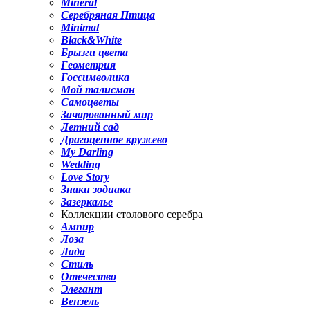
Mineral
Серебряная Птица
Minimal
Black&White
Брызги цвета
Геометрия
Госсимволика
Мой талисман
Самоцветы
Зачарованный мир
Летний сад
Драгоценное кружево
My Darling
Wedding
Love Story
Знаки зодиака
Зазеркалье
Коллекции столового серебра
Ампир
Лоза
Лада
Стиль
Отечество
Элегант
Вензель