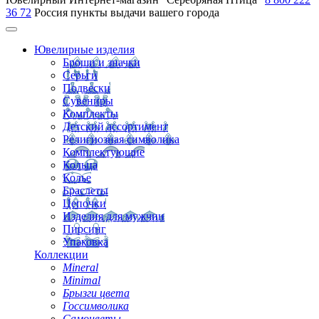
36 72
Россия
пункты выдачи вашего города
Ювелирные изделия
Броши и значки
Серьги
Подвески
Сувениры
Комплекты
Детский ассортимент
Религиозная символика
Комплектующие
Кольца
Колье
Браслеты
Цепочки
Изделия для мужчин
Пирсинг
Упаковка
Коллекции
Mineral
Minimal
Брызги цвета
Госсимволика
Самоцветы