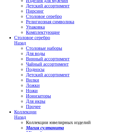
Изделия для мужчин
Детский ассортимент
Пирсинг
Столовое серебро
Религиозная символика
Упаковка
Комплектующие
Столовое серебро
Назад
Столовые наборы
Для воды
Винный ассортимент
Чайный ассортимент
Подносы
Детский ассортимент
Вилки
Ложки
Ножи
Ионизаторы
Для икры
Прочее
Коллекции
Назад
Коллекции ювелирных изделий
Магия султанита