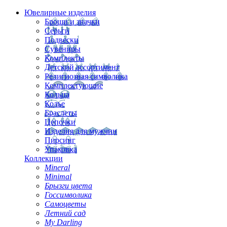
Ювелирные изделия
Броши и значки
Серьги
Подвески
Сувениры
Комплекты
Детский ассортимент
Религиозная символика
Комплектующие
Кольца
Колье
Браслеты
Цепочки
Изделия для мужчин
Пирсинг
Упаковка
Коллекции
Mineral
Minimal
Брызги цвета
Госсимволика
Самоцветы
Летний сад
My Darling