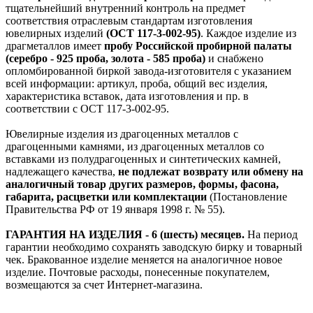
тщательнейший внутренний контроль на предмет
соответствия отраслевым стандартам изготовления
ювелирных изделий
(ОСТ 117-3-002-95)
. Каждое изделие из
драгметаллов имеет
пробу Российской пробирной палаты
(серебро - 925 проба, золота - 585 проба)
и снабжено
опломбированной биркой завода-изготовителя с указанием
всей информации: артикул, проба, общий вес изделия,
характеристика вставок, дата изготовления и пр. в
соответствии с ОСТ 117-3-002-95.
Ювелирные изделия из драгоценных металлов с
драгоценными камнями, из драгоценных металлов со
вставками из полудрагоценных и синтетических камней,
надлежащего качества,
не подлежат возврату или обмену на
аналогичный товар других размеров, формы, фасона,
габарита, расцветки или комплектации
(Постановление
Правительства РФ от 19 января 1998 г. № 55).
ГАРАНТИЯ НА ИЗДЕЛИЯ - 6 (шесть) месяцев.
На период
гарантии необходимо сохранять заводскую бирку и товарный
чек. Бракованное изделие меняется на аналогичное новое
изделие. Почтовые расходы, понесенные покупателем,
возмещаются за счет Интернет-магазина.