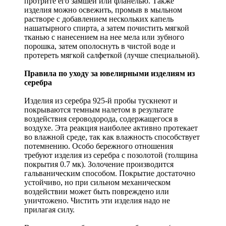
протрите его замшей или фланелью. Также
изделия можно освежить, промыв в мыльном
растворе с добавлением нескольких капель
нашатырного спирта, а затем почистить мягкой
тканью с нанесением на нее мела или зубного
порошка, затем ополоснуть в чистой воде и
протереть мягкой салфеткой (лучше специальной).
Правила по уходу за ювелирными изделиям из
серебра
Изделия из серебра 925-й пробы тускнеют и
покрываются темным налетом в результате
воздействия сероводорода, содержащегося в
воздухе. Эта реакция наиболее активно протекает
во влажной среде, так как влажность способствует
потемнению. Особо бережного отношения
требуют изделия из серебра с позолотой (толщина
покрытия 0.7 мк). Золочение производится
гальваническим способом. Покрытие достаточно
устойчиво, но при сильном механическом
воздействии может быть повреждено или
уничтожено. Чистить эти изделия надо не
прилагая силу.