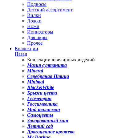
Подносы
Детский ассортимент
Вилки
Ложки
Ножи
Ионизаторы
Для икры
Прочее
Коллекции
Назад
Коллекции ювелирных изделий
Магия султанита
Mineral
Серебряная Птица
Minimal
Black&White
Брызги цвета
Геометрия
Госсимволика
Мой талисман
Самоцветы
Зачарованный мир
Летний сад
Драгоценное кружево
My Darling