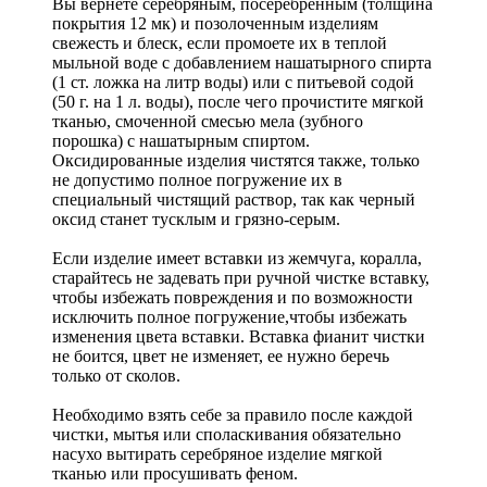
Вы вернете серебряным, посеребренным (толщина
покрытия 12 мк) и позолоченным изделиям
свежесть и блеск, если промоете их в теплой
мыльной воде с добавлением нашатырного спирта
(1 ст. ложка на литр воды) или с питьевой содой
(50 г. на 1 л. воды), после чего прочистите мягкой
тканью, смоченной смесью мела (зубного
порошка) с нашатырным спиртом.
Оксидированные изделия чистятся также, только
не допустимо полное погружение их в
специальный чистящий раствор, так как черный
оксид станет тусклым и грязно-серым.
Если изделие имеет вставки из жемчуга, коралла,
старайтесь не задевать при ручной чистке вставку,
чтобы избежать повреждения и по возможности
исключить полное погружение,чтобы избежать
изменения цвета вставки. Вставка фианит чистки
не боится, цвет не изменяет, ее нужно беречь
только от сколов.
Необходимо взять себе за правило после каждой
чистки, мытья или споласкивания обязательно
насухо вытирать серебряное изделие мягкой
тканью или просушивать феном.