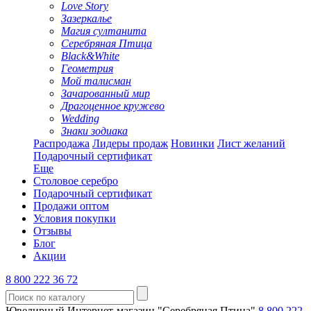
Love Story
Зазеркалье
Магия султанита
Серебряная Птица
Black&White
Геометрия
Мой талисман
Зачарованный мир
Драгоценное кружево
Wedding
Знаки зодиака
Распродажа
Лидеры продаж
Новинки
Лист желаний
Подарочный сертификат
Еще
Столовое серебро
Подарочный сертификат
Продажи оптом
Условия покупки
Отзывы
Блог
Акции
8 800 222 36 72
Ювелирный Интернет-магазин "Серебряная Птица"
8 800 222