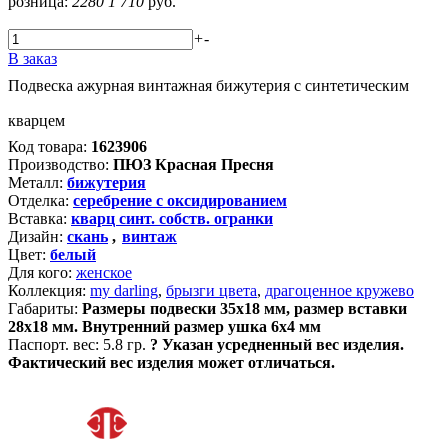
розница:
2280
1 710
руб.
+
-
В заказ
Подвеска ажурная винтажная бижутерия с синтетическим
кварцем
Код товара:
1623906
Производство:
ПЮЗ Красная Пресня
Металл:
бижутерия
Отделка:
серебрение с оксидированием
Вставка:
кварц синт. собств. огранки
Дизайн:
скань
,
винтаж
Цвет:
белый
Для кого:
женское
Коллекция:
my darling
,
брызги цвета
,
драгоценное кружево
Габариты:
Размеры подвески 35х18 мм, размер вставки
28х18 мм. Внутренний размер ушка 6х4 мм
Паспорт. вес:
5.8 гр.
?
Указан усредненный вес изделия.
Фактический вес изделия может отличаться.