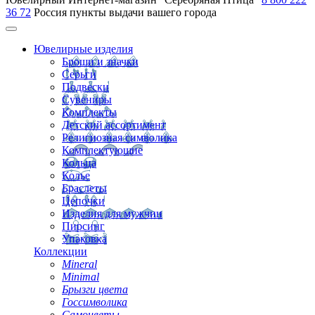
36 72
Россия
пункты выдачи вашего города
Ювелирные изделия
Броши и значки
Серьги
Подвески
Сувениры
Комплекты
Детский ассортимент
Религиозная символика
Комплектующие
Кольца
Колье
Браслеты
Цепочки
Изделия для мужчин
Пирсинг
Упаковка
Коллекции
Mineral
Minimal
Брызги цвета
Госсимволика
Самоцветы