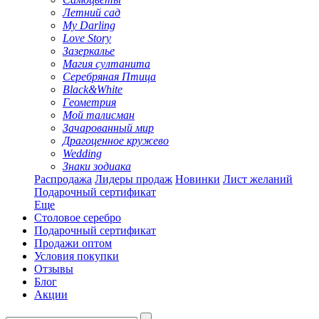
Летний сад
My Darling
Love Story
Зазеркалье
Магия султанита
Серебряная Птица
Black&White
Геометрия
Мой талисман
Зачарованный мир
Драгоценное кружево
Wedding
Знаки зодиака
Распродажа
Лидеры продаж
Новинки
Лист желаний
Подарочный сертификат
Еще
Столовое серебро
Подарочный сертификат
Продажи оптом
Условия покупки
Отзывы
Блог
Акции