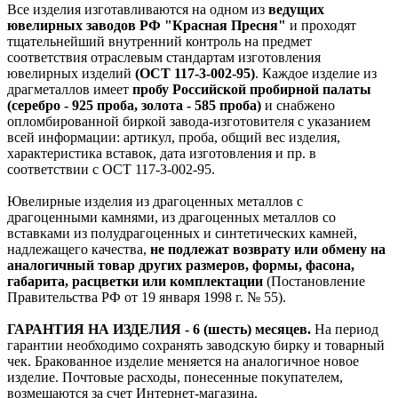
Все изделия изготавливаются на одном из
ведущих
ювелирных заводов РФ "Красная Пресня"
и проходят
тщательнейший внутренний контроль на предмет
соответствия отраслевым стандартам изготовления
ювелирных изделий
(ОСТ 117-3-002-95)
. Каждое изделие из
драгметаллов имеет
пробу Российской пробирной палаты
(серебро - 925 проба, золота - 585 проба)
и снабжено
опломбированной биркой завода-изготовителя с указанием
всей информации: артикул, проба, общий вес изделия,
характеристика вставок, дата изготовления и пр. в
соответствии с ОСТ 117-3-002-95.
Ювелирные изделия из драгоценных металлов с
драгоценными камнями, из драгоценных металлов со
вставками из полудрагоценных и синтетических камней,
надлежащего качества,
не подлежат возврату или обмену на
аналогичный товар других размеров, формы, фасона,
габарита, расцветки или комплектации
(Постановление
Правительства РФ от 19 января 1998 г. № 55).
ГАРАНТИЯ НА ИЗДЕЛИЯ - 6 (шесть) месяцев.
На период
гарантии необходимо сохранять заводскую бирку и товарный
чек. Бракованное изделие меняется на аналогичное новое
изделие. Почтовые расходы, понесенные покупателем,
возмещаются за счет Интернет-магазина.