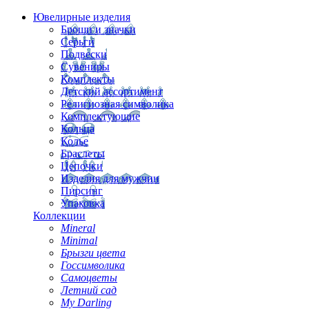
Ювелирные изделия
Броши и значки
Серьги
Подвески
Сувениры
Комплекты
Детский ассортимент
Религиозная символика
Комплектующие
Кольца
Колье
Браслеты
Цепочки
Изделия для мужчин
Пирсинг
Упаковка
Коллекции
Mineral
Minimal
Брызги цвета
Госсимволика
Самоцветы
Летний сад
My Darling