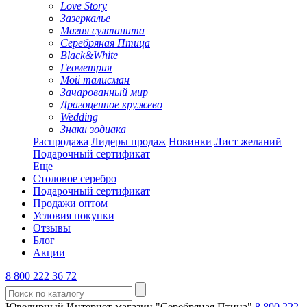
Love Story
Зазеркалье
Магия султанита
Серебряная Птица
Black&White
Геометрия
Мой талисман
Зачарованный мир
Драгоценное кружево
Wedding
Знаки зодиака
Распродажа
Лидеры продаж
Новинки
Лист желаний
Подарочный сертификат
Еще
Столовое серебро
Подарочный сертификат
Продажи оптом
Условия покупки
Отзывы
Блог
Акции
8 800 222 36 72
Ювелирный Интернет-магазин "Серебряная Птица"
8 800 222