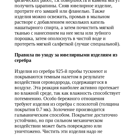
физических работ, т.к поверхность и камень могут
получить царапины. Сняв ювелирное изделие,
протрите его замшей или фланелью. Также
изделия можно освежить, промыв в мыльном
растворе с добавлением нескольких капель
нашатырного спирта, а затем почистить мягкой
тканью с нанесением на нее мела или зубного
порошка, затем ополоснуть в чистой воде и
протереть мягкой салфеткой (лучше специальной).
Правила по уходу за ювелирными изделиям из
серебра
Изделия из серебра 925-й пробы тускнеют и
покрываются темным налетом в результате
воздействия сероводорода, содержащегося в
воздухе. Эта реакция наиболее активно протекает
во влажной среде, так как влажность способствует
потемнению. Особо бережного отношения
требуют изделия из серебра с позолотой (толщина
покрытия 0.7 мк). Золочение производится
гальваническим способом. Покрытие достаточно
устойчиво, но при сильном механическом
воздействии может быть повреждено или
уничтожено. Чистить эти изделия надо не