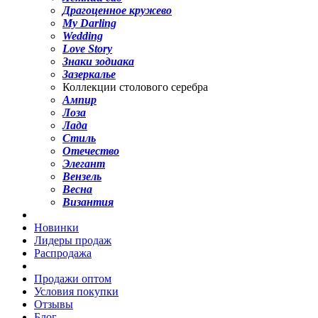
Драгоценное кружево
My Darling
Wedding
Love Story
Знаки зодиака
Зазеркалье
Коллекции столового серебра
Ампир
Лоза
Лада
Стиль
Отечество
Элегант
Вензель
Весна
Византия
Новинки
Лидеры продаж
Распродажа
Продажи оптом
Условия покупки
Отзывы
Блог