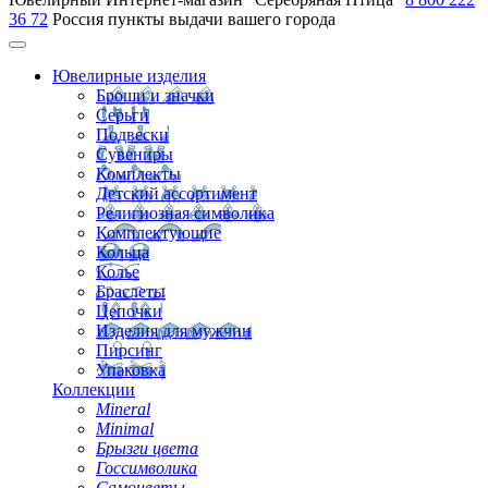
36 72
Россия
пункты выдачи вашего города
Ювелирные изделия
Броши и значки
Серьги
Подвески
Сувениры
Комплекты
Детский ассортимент
Религиозная символика
Комплектующие
Кольца
Колье
Браслеты
Цепочки
Изделия для мужчин
Пирсинг
Упаковка
Коллекции
Mineral
Minimal
Брызги цвета
Госсимволика
Самоцветы