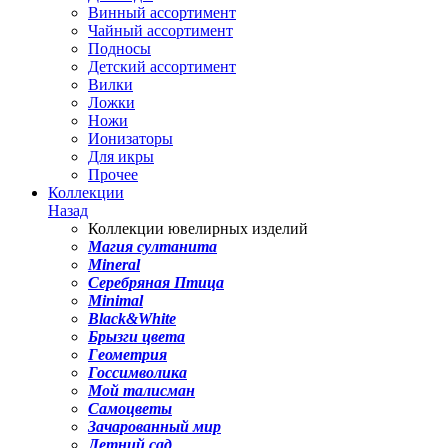
Винный ассортимент
Чайный ассортимент
Подносы
Детский ассортимент
Вилки
Ложки
Ножи
Ионизаторы
Для икры
Прочее
Коллекции
Назад
Коллекции ювелирных изделий
Магия султанита
Mineral
Серебряная Птица
Minimal
Black&White
Брызги цвета
Геометрия
Госсимволика
Мой талисман
Самоцветы
Зачарованный мир
Летний сад