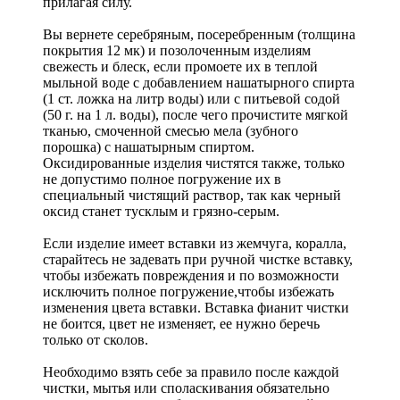
прилагая силу.
Вы вернете серебряным, посеребренным (толщина
покрытия 12 мк) и позолоченным изделиям
свежесть и блеск, если промоете их в теплой
мыльной воде с добавлением нашатырного спирта
(1 ст. ложка на литр воды) или с питьевой содой
(50 г. на 1 л. воды), после чего прочистите мягкой
тканью, смоченной смесью мела (зубного
порошка) с нашатырным спиртом.
Оксидированные изделия чистятся также, только
не допустимо полное погружение их в
специальный чистящий раствор, так как черный
оксид станет тусклым и грязно-серым.
Если изделие имеет вставки из жемчуга, коралла,
старайтесь не задевать при ручной чистке вставку,
чтобы избежать повреждения и по возможности
исключить полное погружение,чтобы избежать
изменения цвета вставки. Вставка фианит чистки
не боится, цвет не изменяет, ее нужно беречь
только от сколов.
Необходимо взять себе за правило после каждой
чистки, мытья или споласкивания обязательно