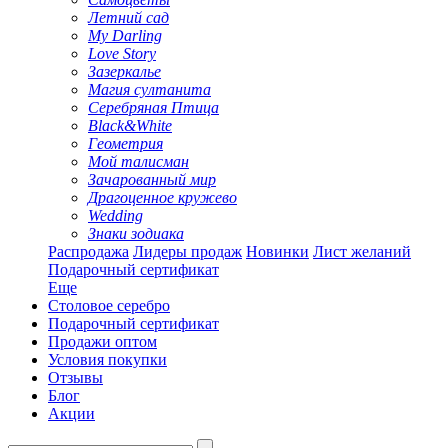
Летний сад
My Darling
Love Story
Зазеркалье
Магия султанита
Серебряная Птица
Black&White
Геометрия
Мой талисман
Зачарованный мир
Драгоценное кружево
Wedding
Знаки зодиака
Распродажа
Лидеры продаж
Новинки
Лист желаний
Подарочный сертификат
Еще
Столовое серебро
Подарочный сертификат
Продажи оптом
Условия покупки
Отзывы
Блог
Акции