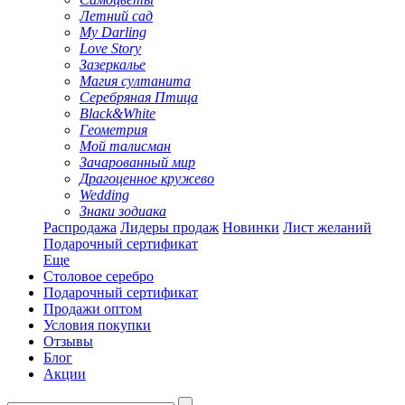
Летний сад
My Darling
Love Story
Зазеркалье
Магия султанита
Серебряная Птица
Black&White
Геометрия
Мой талисман
Зачарованный мир
Драгоценное кружево
Wedding
Знаки зодиака
Распродажа
Лидеры продаж
Новинки
Лист желаний
Подарочный сертификат
Еще
Столовое серебро
Подарочный сертификат
Продажи оптом
Условия покупки
Отзывы
Блог
Акции