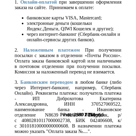
1.
Онлайн-оплатой
при завершении оформления
заказа на сайте. Принимаем к оплате:
банковские карты VISA, Mastercard;
электронные деньги (кошельки
Яндекс.Деньги, QIWI Кошелек и другие);
через интернет-банкинг (Сбербанк-онлайн и
онлайн-сервисы других банков).
2.
Наложенным платежом
При получении
посылки с заказом в отделении «Почты России».
Оплата заказа банковской картой или наличными
в почтовом отделении при получении посылки.
Комиссия за наложенный перевод не взимается.
3.
Банковским переводом
в любом банке (либо
через Интернет-банкинг, например, Сбербанк
Онлайн). Реквизиты платежа: получатель платежа
- ИП Доброхотова Екатерина
Александровна, ИНН 370527069522,
наименование банка - Ивановское
Розн.:
Розн.:
Розн.:
3680
1680
980
2 760
1 260
735
руб.
руб.
руб.
отделение N8639 ПАО Сбербанк, р/
с 40802810117000002738, БИК 042406608, к/
с 30101810000000000608. В назначении платежа
можно указать "Оплата заказа №....".