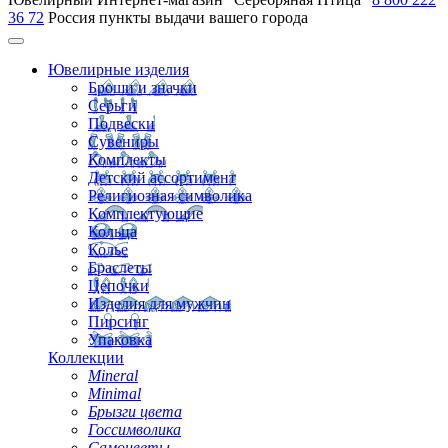
36 72
Россия
пункты выдачи вашего города
Ювелирные изделия
Броши и значки
Серьги
Подвески
Сувениры
Комплекты
Детский ассортимент
Религиозная символика
Комплектующие
Кольца
Колье
Браслеты
Цепочки
Изделия для мужчин
Пирсинг
Упаковка
Коллекции
Mineral
Minimal
Брызги цвета
Госсимволика
Самоцветы