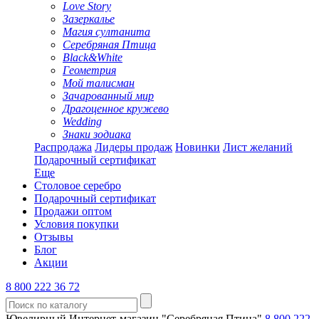
Love Story
Зазеркалье
Магия султанита
Серебряная Птица
Black&White
Геометрия
Мой талисман
Зачарованный мир
Драгоценное кружево
Wedding
Знаки зодиака
Распродажа
Лидеры продаж
Новинки
Лист желаний
Подарочный сертификат
Еще
Столовое серебро
Подарочный сертификат
Продажи оптом
Условия покупки
Отзывы
Блог
Акции
8 800 222 36 72
Ювелирный Интернет-магазин "Серебряная Птица"
8 800 222