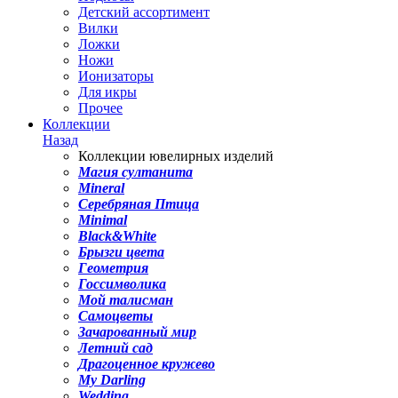
Детский ассортимент
Вилки
Ложки
Ножи
Ионизаторы
Для икры
Прочее
Коллекции
Назад
Коллекции ювелирных изделий
Магия султанита
Mineral
Серебряная Птица
Minimal
Black&White
Брызги цвета
Геометрия
Госсимволика
Мой талисман
Самоцветы
Зачарованный мир
Летний сад
Драгоценное кружево
My Darling
Wedding