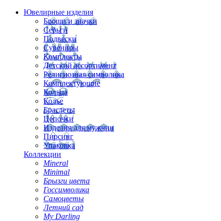
Ювелирные изделия
Броши и значки
Серьги
Подвески
Сувениры
Комплекты
Детский ассортимент
Религиозная символика
Комплектующие
Кольца
Колье
Браслеты
Цепочки
Изделия для мужчин
Пирсинг
Упаковка
Коллекции
Mineral
Minimal
Брызги цвета
Госсимволика
Самоцветы
Летний сад
My Darling