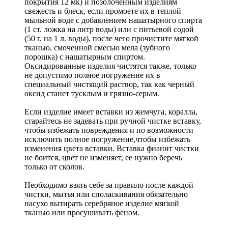
покрытия 12 мк) и позолоченным изделиям
свежесть и блеск, если промоете их в теплой
мыльной воде с добавлением нашатырного спирта
(1 ст. ложка на литр воды) или с питьевой содой
(50 г. на 1 л. воды), после чего прочистите мягкой
тканью, смоченной смесью мела (зубного
порошка) с нашатырным спиртом.
Оксидированные изделия чистятся также, только
не допустимо полное погружение их в
специальный чистящий раствор, так как черный
оксид станет тусклым и грязно-серым.
Если изделие имеет вставки из жемчуга, коралла,
старайтесь не задевать при ручной чистке вставку,
чтобы избежать повреждения и по возможности
исключить полное погружение,чтобы избежать
изменения цвета вставки. Вставка фианит чистки
не боится, цвет не изменяет, ее нужно беречь
только от сколов.
Необходимо взять себе за правило после каждой
чистки, мытья или споласкивания обязательно
насухо вытирать серебряное изделие мягкой
тканью или просушивать феном.