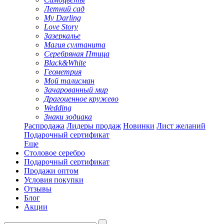
Летний сад
My Darling
Love Story
Зазеркалье
Магия султанита
Серебряная Птица
Black&White
Геометрия
Мой талисман
Зачарованный мир
Драгоценное кружево
Wedding
Знаки зодиака
Распродажа
Лидеры продаж
Новинки
Лист желаний
Подарочный сертификат
Еще
Столовое серебро
Подарочный сертификат
Продажи оптом
Условия покупки
Отзывы
Блог
Акции