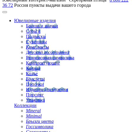
36 72
Россия
пункты выдачи вашего города
Ювелирные изделия
Броши и значки
Серьги
Подвески
Сувениры
Комплекты
Детский ассортимент
Религиозная символика
Комплектующие
Кольца
Колье
Браслеты
Цепочки
Изделия для мужчин
Пирсинг
Упаковка
Коллекции
Mineral
Minimal
Брызги цвета
Госсимволика
Самоцветы