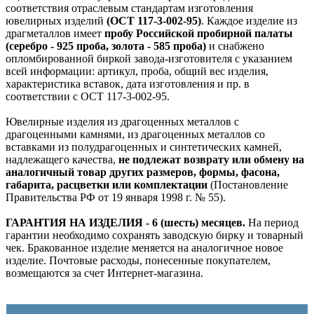
соответствия отраслевым стандартам изготовления
ювелирных изделий
(ОСТ 117-3-002-95)
. Каждое изделие из
драгметаллов имеет
пробу Российской пробирной палаты
(серебро - 925 проба, золота - 585 проба)
и снабжено
опломбированной биркой завода-изготовителя с указанием
всей информации: артикул, проба, общий вес изделия,
характеристика вставок, дата изготовления и пр. в
соответствии с ОСТ 117-3-002-95.
Ювелирные изделия из драгоценных металлов с
драгоценными камнями, из драгоценных металлов со
вставками из полудрагоценных и синтетических камней,
надлежащего качества,
не подлежат возврату или обмену на
аналогичный товар других размеров, формы, фасона,
габарита, расцветки или комплектации
(Постановление
Правительства РФ от 19 января 1998 г. № 55).
ГАРАНТИЯ НА ИЗДЕЛИЯ - 6 (шесть) месяцев.
На период
гарантии необходимо сохранять заводскую бирку и товарный
чек. Бракованное изделие меняется на аналогичное новое
изделие. Почтовые расходы, понесенные покупателем,
возмещаются за счет Интернет-магазина.