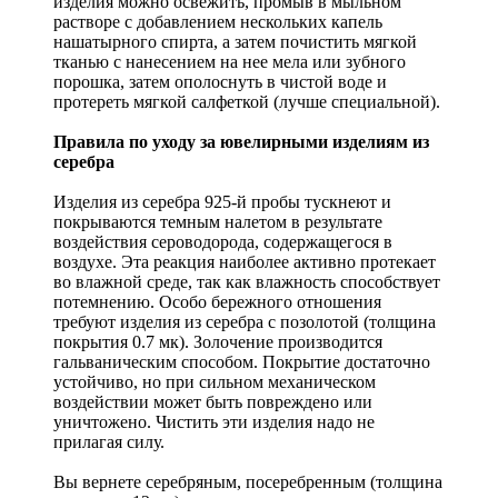
изделия можно освежить, промыв в мыльном
растворе с добавлением нескольких капель
нашатырного спирта, а затем почистить мягкой
тканью с нанесением на нее мела или зубного
порошка, затем ополоснуть в чистой воде и
протереть мягкой салфеткой (лучше специальной).
Правила по уходу за ювелирными изделиям из
серебра
Изделия из серебра 925-й пробы тускнеют и
покрываются темным налетом в результате
воздействия сероводорода, содержащегося в
воздухе. Эта реакция наиболее активно протекает
во влажной среде, так как влажность способствует
потемнению. Особо бережного отношения
требуют изделия из серебра с позолотой (толщина
покрытия 0.7 мк). Золочение производится
гальваническим способом. Покрытие достаточно
устойчиво, но при сильном механическом
воздействии может быть повреждено или
уничтожено. Чистить эти изделия надо не
прилагая силу.
Вы вернете серебряным, посеребренным (толщина