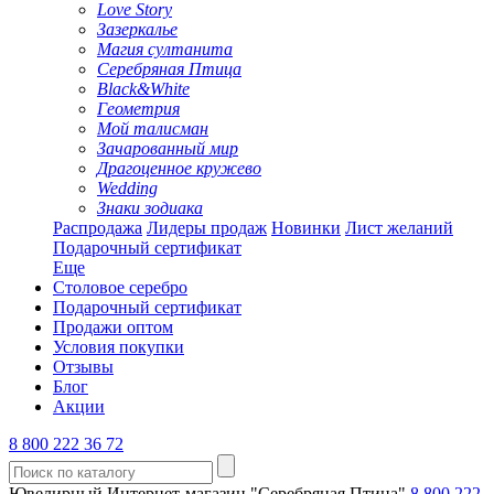
Love Story
Зазеркалье
Магия султанита
Серебряная Птица
Black&White
Геометрия
Мой талисман
Зачарованный мир
Драгоценное кружево
Wedding
Знаки зодиака
Распродажа
Лидеры продаж
Новинки
Лист желаний
Подарочный сертификат
Еще
Столовое серебро
Подарочный сертификат
Продажи оптом
Условия покупки
Отзывы
Блог
Акции
8 800 222 36 72
Ювелирный Интернет-магазин "Серебряная Птица"
8 800 222