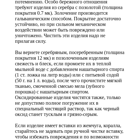
потемнению. Особо бережного отношения
требуют изделия из серебра с позолотой (толщина
покрытия 0.7 мк). Золочение производится
гальваническим способом. Покрытие достаточно
устойчиво, но при сильном механическом
воздействии может быть повреждено или
уничтожено. Чистить эти изделия надо не
прилагая силу.
Вы вернете серебряным, посеребренным (толщина
покрытия 12 мк) и позолоченным изделиям
свежесть и блеск, если промоете их в теплой
мыльной воде с добавлением нашатырного спирта
(1 ст. ложка на литр воды) или с питьевой содой
(50 г. на 1 л. воды), после чего прочистите мягкой
тканью, смоченной смесью мела (зубного
порошка) с нашатырным спиртом.
Оксидированные изделия чистятся также, только
не допустимо полное погружение их в
специальный чистящий раствор, так как черный
оксид станет тусклым и грязно-серым.
Если изделие имеет вставки из жемчуга, коралла,
старайтесь не задевать при ручной чистке вставку,
чтобы избежать повреждения и по возможности