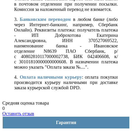
в почтовом отделении при получении посылки.
Комиссия за наложенный перевод не взимается.
3.
Банковским переводом
в любом банке (либо
через Интернет-банкинг, например, Сбербанк
Онлайн). Реквизиты платежа: получатель платежа
- ИП Доброхотова Екатерина
Александровна, ИНН 370527069522,
наименование банка - Ивановское
отделение N8639 ПАО Сбербанк, р/
с 40802810117000002738, БИК 042406608, к/
с 30101810000000000608. В назначении платежа
можно указать "Оплата заказа №....".
4.
Оплата наличными курьеру
: оплата покупки
производится курьеру наличными при доставке
заказа курьерской службой DPD.
Средняя оценка товара
0
Оставить отзыв
Гарантия