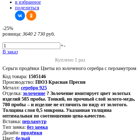
в избранное
поделиться
-25%
розница:
3640
2 730
руб.
+
-
В заказ
Куплено 1 раз
Серьги продёвки Цветы из золоченого серебра с перламутром
Код товара:
1505146
Производство:
ПЮЗ Красная Пресня
Металл:
серебро 925
Отделка:
золочение
?
Золочение имитирует цвет золотых
изделий 585 пробы. Тонкий, но прочный слой золото-медь,
780 пробы – и изделие не отличить по виду от золотого.
Толщина слоя 0,5 микрона. Указанная толщина
оптимальная по соотношению цена-качество.
Вставка:
перламутр
Тип замка:
без замка
Дизайн:
продёвки
Цвет:
белый