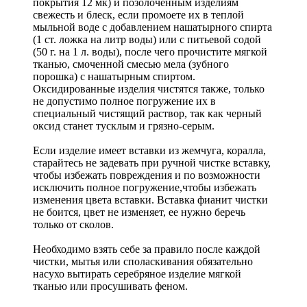
покрытия 12 мк) и позолоченным изделиям
свежесть и блеск, если промоете их в теплой
мыльной воде с добавлением нашатырного спирта
(1 ст. ложка на литр воды) или с питьевой содой
(50 г. на 1 л. воды), после чего прочистите мягкой
тканью, смоченной смесью мела (зубного
порошка) с нашатырным спиртом.
Оксидированные изделия чистятся также, только
не допустимо полное погружение их в
специальный чистящий раствор, так как черный
оксид станет тусклым и грязно-серым.
Если изделие имеет вставки из жемчуга, коралла,
старайтесь не задевать при ручной чистке вставку,
чтобы избежать повреждения и по возможности
исключить полное погружение,чтобы избежать
изменения цвета вставки. Вставка фианит чистки
не боится, цвет не изменяет, ее нужно беречь
только от сколов.
Необходимо взять себе за правило после каждой
чистки, мытья или споласкивания обязательно
насухо вытирать серебряное изделие мягкой
тканью или просушивать феном.