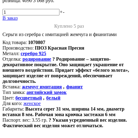
розница:
4090
3 068
руб.
+
-
В заказ
Куплено 5 раз
Серьги из серебра с имитацией жемчуга и фианитами
Код товара:
1070807
Производство:
ПЮЗ Красная Пресня
Металл:
серебро 925
Отделка:
родирование
?
Родирование – защитно-
декоративное покрытие. Оно защищает украшение от
внешнего воздействия. Придает эффект «белого золота»,
защищает изделие от повреждений, обеспечивает
долговечность.
Вставка:
жемчуг имитация
,
фианит
Тип замка:
английский замок
Цвет:
бесцветный
,
белый
Для кого:
женское
Габариты:
Высота серег 31 мм, ширина 14 мм, диаметр
вставки 8 мм. Рабочая зона крючка застежки 6 мм
Паспорт. вес:
3.55 гр.
?
Указан усредненный вес изделия.
Фактический вес изделия может отличаться.