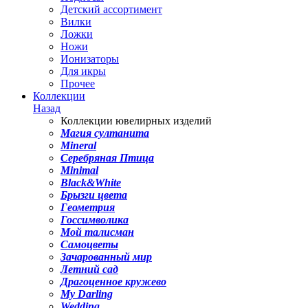
Детский ассортимент
Вилки
Ложки
Ножи
Ионизаторы
Для икры
Прочее
Коллекции
Назад
Коллекции ювелирных изделий
Магия султанита
Mineral
Серебряная Птица
Minimal
Black&White
Брызги цвета
Геометрия
Госсимволика
Мой талисман
Самоцветы
Зачарованный мир
Летний сад
Драгоценное кружево
My Darling
Wedding