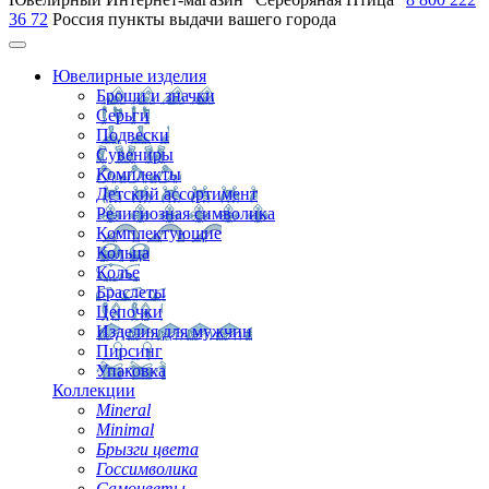
36 72
Россия
пункты выдачи вашего города
Ювелирные изделия
Броши и значки
Серьги
Подвески
Сувениры
Комплекты
Детский ассортимент
Религиозная символика
Комплектующие
Кольца
Колье
Браслеты
Цепочки
Изделия для мужчин
Пирсинг
Упаковка
Коллекции
Mineral
Minimal
Брызги цвета
Госсимволика
Самоцветы