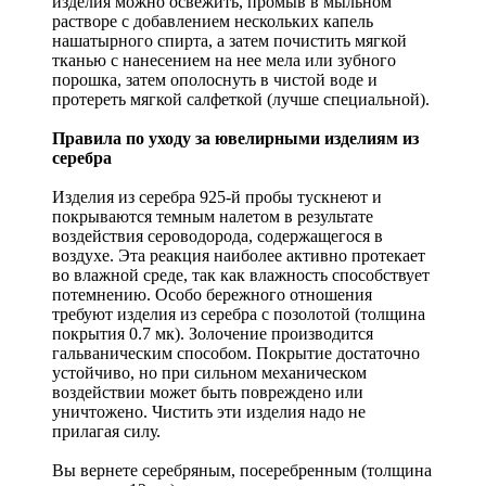
изделия можно освежить, промыв в мыльном
растворе с добавлением нескольких капель
нашатырного спирта, а затем почистить мягкой
тканью с нанесением на нее мела или зубного
порошка, затем ополоснуть в чистой воде и
протереть мягкой салфеткой (лучше специальной).
Правила по уходу за ювелирными изделиям из
серебра
Изделия из серебра 925-й пробы тускнеют и
покрываются темным налетом в результате
воздействия сероводорода, содержащегося в
воздухе. Эта реакция наиболее активно протекает
во влажной среде, так как влажность способствует
потемнению. Особо бережного отношения
требуют изделия из серебра с позолотой (толщина
покрытия 0.7 мк). Золочение производится
гальваническим способом. Покрытие достаточно
устойчиво, но при сильном механическом
воздействии может быть повреждено или
уничтожено. Чистить эти изделия надо не
прилагая силу.
Вы вернете серебряным, посеребренным (толщина