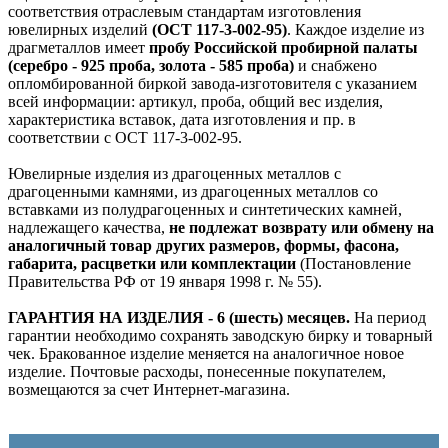
соответствия отраслевым стандартам изготовления
ювелирных изделий
(ОСТ 117-3-002-95)
. Каждое изделие из
драгметаллов имеет
пробу Российской пробирной палаты
(серебро - 925 проба, золота - 585 проба)
и снабжено
опломбированной биркой завода-изготовителя с указанием
всей информации: артикул, проба, общий вес изделия,
характеристика вставок, дата изготовления и пр. в
соответствии с ОСТ 117-3-002-95.
Ювелирные изделия из драгоценных металлов с
драгоценными камнями, из драгоценных металлов со
вставками из полудрагоценных и синтетических камней,
надлежащего качества,
не подлежат возврату или обмену на
аналогичный товар других размеров, формы, фасона,
габарита, расцветки или комплектации
(Постановление
Правительства РФ от 19 января 1998 г. № 55).
ГАРАНТИЯ НА ИЗДЕЛИЯ - 6 (шесть) месяцев.
На период
гарантии необходимо сохранять заводскую бирку и товарный
чек. Бракованное изделие меняется на аналогичное новое
изделие. Почтовые расходы, понесенные покупателем,
возмещаются за счет Интернет-магазина.