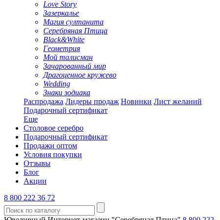
Love Story
Зазеркалье
Магия султанита
Серебряная Птица
Black&White
Геометрия
Мой талисман
Зачарованный мир
Драгоценное кружево
Wedding
Знаки зодиака
Распродажа
Лидеры продаж
Новинки
Лист желаний
Подарочный сертификат
Еще
Столовое серебро
Подарочный сертификат
Продажи оптом
Условия покупки
Отзывы
Блог
Акции
8 800 222 36 72
Ювелирный Интернет-магазин "Серебряная Птица"
8 800 222