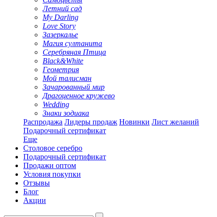
Летний сад
My Darling
Love Story
Зазеркалье
Магия султанита
Серебряная Птица
Black&White
Геометрия
Мой талисман
Зачарованный мир
Драгоценное кружево
Wedding
Знаки зодиака
Распродажа
Лидеры продаж
Новинки
Лист желаний
Подарочный сертификат
Еще
Столовое серебро
Подарочный сертификат
Продажи оптом
Условия покупки
Отзывы
Блог
Акции