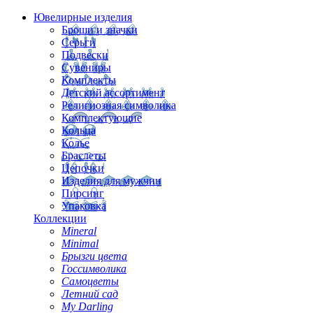
Ювелирные изделия
Броши и значки
Серьги
Подвески
Сувениры
Комплекты
Детский ассортимент
Религиозная символика
Комплектующие
Кольца
Колье
Браслеты
Цепочки
Изделия для мужчин
Пирсинг
Упаковка
Коллекции
Mineral
Minimal
Брызги цвета
Госсимволика
Самоцветы
Летний сад
My Darling