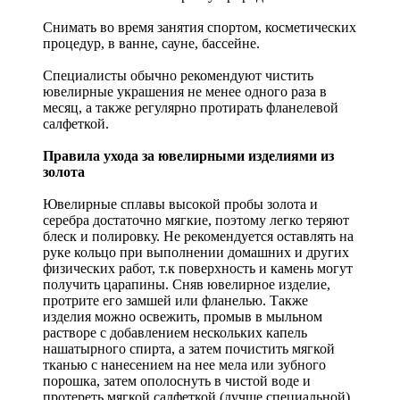
Снимать во время занятия спортом, косметических
процедур, в ванне, сауне, бассейне.
Специалисты обычно рекомендуют чистить
ювелирные украшения не менее одного раза в
месяц, а также регулярно протирать фланелевой
салфеткой.
Правила ухода за ювелирными изделиями из
золота
Ювелирные сплавы высокой пробы золота и
серебра достаточно мягкие, поэтому легко теряют
блеск и полировку. Не рекомендуется оставлять на
руке кольцо при выполнении домашних и других
физических работ, т.к поверхность и камень могут
получить царапины. Сняв ювелирное изделие,
протрите его замшей или фланелью. Также
изделия можно освежить, промыв в мыльном
растворе с добавлением нескольких капель
нашатырного спирта, а затем почистить мягкой
тканью с нанесением на нее мела или зубного
порошка, затем ополоснуть в чистой воде и
протереть мягкой салфеткой (лучше специальной).