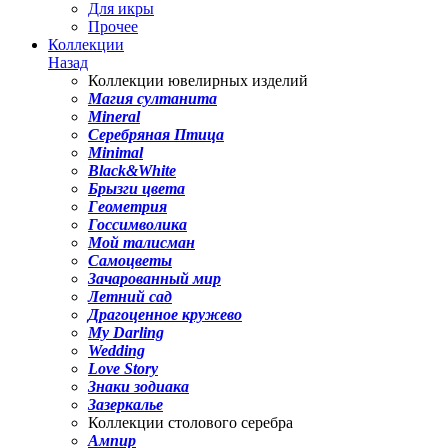
Для икры
Прочее
Коллекции
Назад
Коллекции ювелирных изделий
Магия султанита
Mineral
Серебряная Птица
Minimal
Black&White
Брызги цвета
Геометрия
Госсимволика
Мой талисман
Самоцветы
Зачарованный мир
Летний сад
Драгоценное кружево
My Darling
Wedding
Love Story
Знаки зодиака
Зазеркалье
Коллекции столового серебра
Ампир