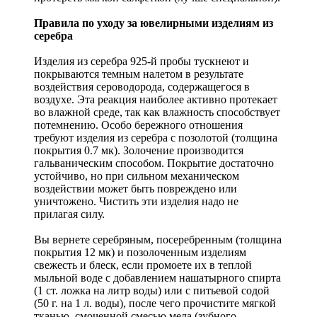
Правила по уходу за ювелирными изделиям из
серебра
Изделия из серебра 925-й пробы тускнеют и
покрываются темным налетом в результате
воздействия сероводорода, содержащегося в
воздухе. Эта реакция наиболее активно протекает
во влажной среде, так как влажность способствует
потемнению. Особо бережного отношения
требуют изделия из серебра с позолотой (толщина
покрытия 0.7 мк). Золочение производится
гальваническим способом. Покрытие достаточно
устойчиво, но при сильном механическом
воздействии может быть повреждено или
уничтожено. Чистить эти изделия надо не
прилагая силу.
Вы вернете серебряным, посеребренным (толщина
покрытия 12 мк) и позолоченным изделиям
свежесть и блеск, если промоете их в теплой
мыльной воде с добавлением нашатырного спирта
(1 ст. ложка на литр воды) или с питьевой содой
(50 г. на 1 л. воды), после чего прочистите мягкой
тканью, смоченной смесью мела (зубного