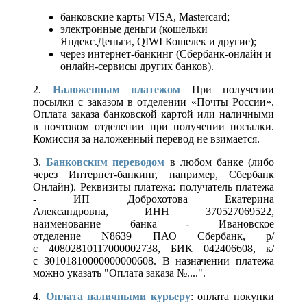
банковские карты VISA, Mastercard;
электронные деньги (кошельки
Яндекс.Деньги, QIWI Кошелек и другие);
через интернет-банкинг (Сбербанк-онлайн и
онлайн-сервисы других банков).
2.
Наложенным платежом
При получении
посылки с заказом в отделении «Почты России».
Оплата заказа банковской картой или наличными
в почтовом отделении при получении посылки.
Комиссия за наложенный перевод не взимается.
3.
Банковским переводом
в любом банке (либо
через Интернет-банкинг, например, Сбербанк
Онлайн). Реквизиты платежа: получатель платежа
- ИП Доброхотова Екатерина
Александровна, ИНН 370527069522,
наименование банка - Ивановское
отделение N8639 ПАО Сбербанк, р/
с 40802810117000002738, БИК 042406608, к/
с 30101810000000000608. В назначении платежа
можно указать "Оплата заказа №....".
4.
Оплата наличными курьеру
: оплата покупки