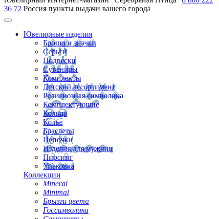
36 72
Россия
пункты выдачи вашего города
Ювелирные изделия
Броши и значки
Серьги
Подвески
Сувениры
Комплекты
Детский ассортимент
Религиозная символика
Комплектующие
Кольца
Колье
Браслеты
Цепочки
Изделия для мужчин
Пирсинг
Упаковка
Коллекции
Mineral
Minimal
Брызги цвета
Госсимволика
Самоцветы