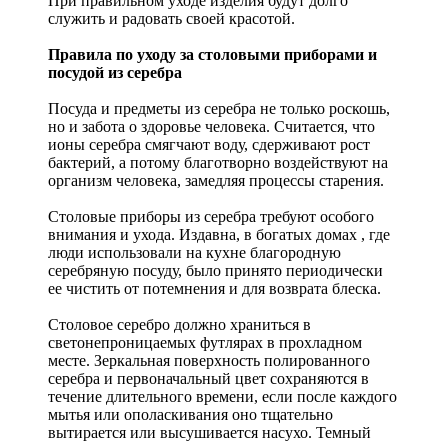
При правильном уходе изделия будут долго
служить и радовать своей красотой.
Правила по уходу за столовыми приборами и
посудой из серебра
Посуда и предметы из серебра не только роскошь,
но и забота о здоровье человека. Считается, что
ионы серебра смягчают воду, сдерживают рост
бактерий, а потому благотворно воздействуют на
организм человека, замедляя процессы старения.
Столовые приборы из серебра требуют особого
внимания и ухода. Издавна, в богатых домах , где
люди использовали на кухне благородную
серебряную посуду, было принято периодически
ее чистить от потемнения и для возврата блеска.
Столовое серебро должно храниться в
светонепроницаемых футлярах в прохладном
месте. Зеркальная поверхность полированного
серебра и первоначальный цвет сохраняются в
течение длительного времени, если после каждого
мытья или ополаскивания оно тщательно
вытирается или высушивается насухо. Темный