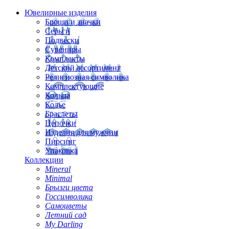
Ювелирные изделия
Броши и значки
Серьги
Подвески
Сувениры
Комплекты
Детский ассортимент
Религиозная символика
Комплектующие
Кольца
Колье
Браслеты
Цепочки
Изделия для мужчин
Пирсинг
Упаковка
Коллекции
Mineral
Minimal
Брызги цвета
Госсимволика
Самоцветы
Летний сад
My Darling