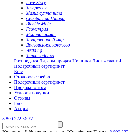
Love Story
Зазеркалье
Магия султанита
Серебряная Птица
Black&White
Геометрия
Мой талисман
Зачарованный мир
Драгоценное кружево
Wedding
Знаки зодиака
Распродажа
Лидеры продаж
Новинки
Лист желаний
Подарочный сертификат
Еще
Столовое серебро
Подарочный сертификат
Продажи оптом
Условия покупки
Отзывы
Блог
Акции
8 800 222 36 72
Ювелирный Интернет-магазин "Серебряная Птица"
8 800 222