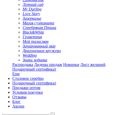
Летний сад
My Darling
Love Story
Зазеркалье
Магия султанита
Серебряная Птица
Black&White
Геометрия
Мой талисман
Зачарованный мир
Драгоценное кружево
Wedding
Знаки зодиака
Распродажа
Лидеры продаж
Новинки
Лист желаний
Подарочный сертификат
Еще
Столовое серебро
Подарочный сертификат
Продажи оптом
Условия покупки
Отзывы
Блог
Акции