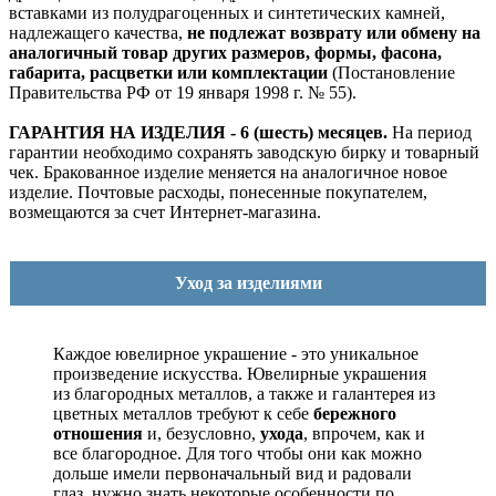
вставками из полудрагоценных и синтетических камней,
надлежащего качества,
не подлежат возврату или обмену на
аналогичный товар других размеров, формы, фасона,
габарита, расцветки или комплектации
(Постановление
Правительства РФ от 19 января 1998 г. № 55).
ГАРАНТИЯ НА ИЗДЕЛИЯ - 6 (шесть) месяцев.
На период
гарантии необходимо сохранять заводскую бирку и товарный
чек. Бракованное изделие меняется на аналогичное новое
изделие. Почтовые расходы, понесенные покупателем,
возмещаются за счет Интернет-магазина.
Уход за изделиями
Каждое ювелирное украшение - это уникальное
произведение искусства.
Ювелирные украшения
из благородных металлов, а также и галантерея из
цветных металлов требуют к себе
бережного
отношения
и, безусловно,
ухода
, впрочем, как и
все благородное. Для того чтобы они как можно
дольше имели первоначальный вид и радовали
глаз, нужно знать некоторые особенности по