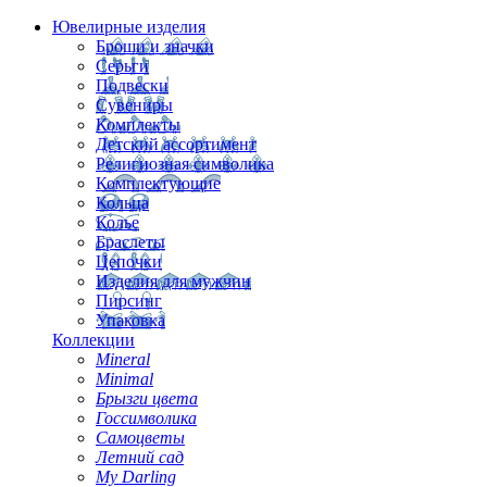
Ювелирные изделия
Броши и значки
Серьги
Подвески
Сувениры
Комплекты
Детский ассортимент
Религиозная символика
Комплектующие
Кольца
Колье
Браслеты
Цепочки
Изделия для мужчин
Пирсинг
Упаковка
Коллекции
Mineral
Minimal
Брызги цвета
Госсимволика
Самоцветы
Летний сад
My Darling