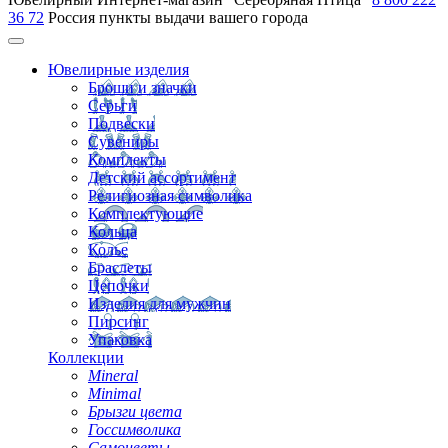
36 72
Россия
пункты выдачи вашего города
Ювелирные изделия
Броши и значки
Серьги
Подвески
Сувениры
Комплекты
Детский ассортимент
Религиозная символика
Комплектующие
Кольца
Колье
Браслеты
Цепочки
Изделия для мужчин
Пирсинг
Упаковка
Коллекции
Mineral
Minimal
Брызги цвета
Госсимволика
Самоцветы