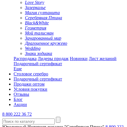
Love Story
Зазеркалье
Магия султанита
Серебряная Птица
Black&White
Геометрия
Мой талисман
Зачарованный мир
Драгоценное кружево
Wedding
Знаки зодиака
Распродажа
Лидеры продаж
Новинки
Лист желаний
Подарочный сертификат
Еще
Столовое серебро
Подарочный сертификат
Продажи оптом
Условия покупки
Отзывы
Блог
Акции
8 800 222 36 72
Ювелирный Интернет-магазин "Серебряная Птица"
8 800 222