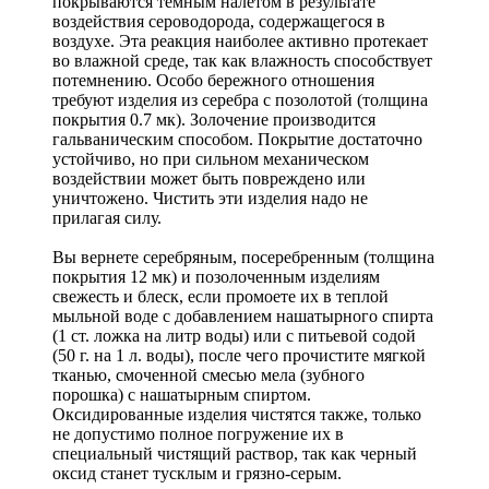
покрываются темным налетом в результате
воздействия сероводорода, содержащегося в
воздухе. Эта реакция наиболее активно протекает
во влажной среде, так как влажность способствует
потемнению. Особо бережного отношения
требуют изделия из серебра с позолотой (толщина
покрытия 0.7 мк). Золочение производится
гальваническим способом. Покрытие достаточно
устойчиво, но при сильном механическом
воздействии может быть повреждено или
уничтожено. Чистить эти изделия надо не
прилагая силу.
Вы вернете серебряным, посеребренным (толщина
покрытия 12 мк) и позолоченным изделиям
свежесть и блеск, если промоете их в теплой
мыльной воде с добавлением нашатырного спирта
(1 ст. ложка на литр воды) или с питьевой содой
(50 г. на 1 л. воды), после чего прочистите мягкой
тканью, смоченной смесью мела (зубного
порошка) с нашатырным спиртом.
Оксидированные изделия чистятся также, только
не допустимо полное погружение их в
специальный чистящий раствор, так как черный
оксид станет тусклым и грязно-серым.