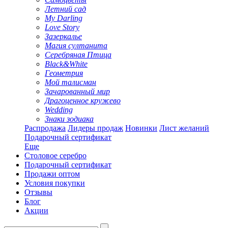
Летний сад
My Darling
Love Story
Зазеркалье
Магия султанита
Серебряная Птица
Black&White
Геометрия
Мой талисман
Зачарованный мир
Драгоценное кружево
Wedding
Знаки зодиака
Распродажа
Лидеры продаж
Новинки
Лист желаний
Подарочный сертификат
Еще
Столовое серебро
Подарочный сертификат
Продажи оптом
Условия покупки
Отзывы
Блог
Акции