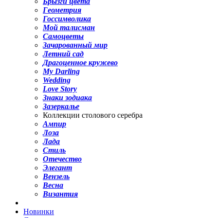
Брызги цвета
Геометрия
Госсимволика
Мой талисман
Самоцветы
Зачарованный мир
Летний сад
Драгоценное кружево
My Darling
Wedding
Love Story
Знаки зодиака
Зазеркалье
Коллекции столового серебра
Ампир
Лоза
Лада
Стиль
Отечество
Элегант
Вензель
Весна
Византия
Новинки