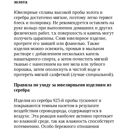
золота
Ювелирные сплавы высокой пробы золота и
серебра достаточно мягкие, поэтому легко теряют
блеск и полировку. Не рекомендуется оставлять на
руке кольцо при выполнении домашних и других
физических работ, т.к поверхность и камень могут
получить царапины. Сняв ювелирное изделие,
протрите его замшей или фланелью. Также
изделия можно освежить, промыв в мыльном
растворе с добавлением нескольких капель
нашатырного спирта, а затем почистить мягкой
тканью с нанесением на нее мела или зубного
порошка, затем ополоснуть в чистой воде и
протереть мягкой салфеткой (лучше специальной).
Правила по уходу за ювелирными изделиям из
серебра
Изделия из серебра 925-й пробы тускнеют и
покрываются темным налетом в результате
воздействия сероводорода, содержащегося в
воздухе. Эта реакция наиболее активно протекает
во влажной среде, так как влажность способствует
потемнению. Особо бережного отношения