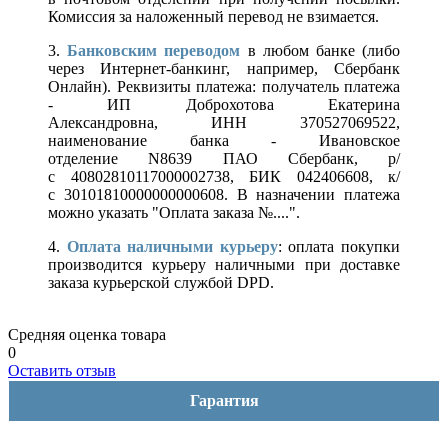
Комиссия за наложенный перевод не взимается.
3.
Банковским переводом
в любом банке (либо
через Интернет-банкинг, например, Сбербанк
Онлайн). Реквизиты платежа: получатель платежа
- ИП Доброхотова Екатерина
Александровна, ИНН 370527069522,
наименование банка - Ивановское
отделение N8639 ПАО Сбербанк, р/
с 40802810117000002738, БИК 042406608, к/
с 30101810000000000608. В назначении платежа
можно указать "Оплата заказа №....".
4.
Оплата наличными курьеру
: оплата покупки
производится курьеру наличными при доставке
заказа курьерской службой DPD.
Средняя оценка товара
0
Оставить отзыв
Гарантия