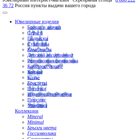
36 72
Россия
пункты выдачи вашего города
Ювелирные изделия
Броши и значки
Серьги
Подвески
Сувениры
Комплекты
Детский ассортимент
Религиозная символика
Комплектующие
Кольца
Колье
Браслеты
Цепочки
Изделия для мужчин
Пирсинг
Упаковка
Коллекции
Mineral
Minimal
Брызги цвета
Госсимволика
Самоцветы