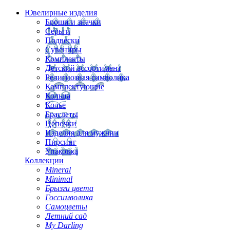
Ювелирные изделия
Броши и значки
Серьги
Подвески
Сувениры
Комплекты
Детский ассортимент
Религиозная символика
Комплектующие
Кольца
Колье
Браслеты
Цепочки
Изделия для мужчин
Пирсинг
Упаковка
Коллекции
Mineral
Minimal
Брызги цвета
Госсимволика
Самоцветы
Летний сад
My Darling