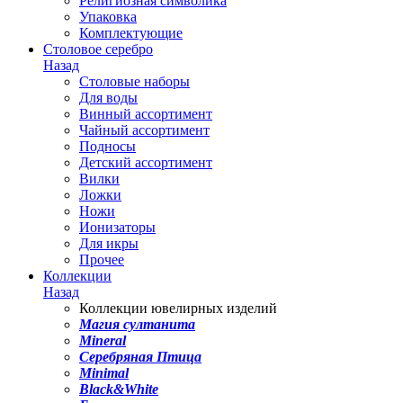
Религиозная символика
Упаковка
Комплектующие
Столовое серебро
Назад
Столовые наборы
Для воды
Винный ассортимент
Чайный ассортимент
Подносы
Детский ассортимент
Вилки
Ложки
Ножи
Ионизаторы
Для икры
Прочее
Коллекции
Назад
Коллекции ювелирных изделий
Магия султанита
Mineral
Серебряная Птица
Minimal
Black&White