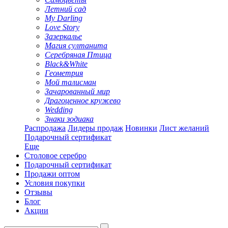
Летний сад
My Darling
Love Story
Зазеркалье
Магия султанита
Серебряная Птица
Black&White
Геометрия
Мой талисман
Зачарованный мир
Драгоценное кружево
Wedding
Знаки зодиака
Распродажа
Лидеры продаж
Новинки
Лист желаний
Подарочный сертификат
Еще
Столовое серебро
Подарочный сертификат
Продажи оптом
Условия покупки
Отзывы
Блог
Акции