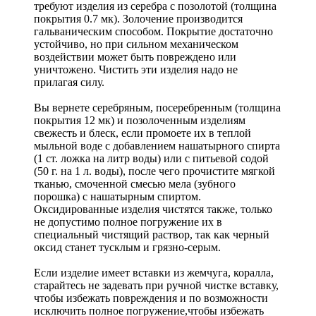
требуют изделия из серебра с позолотой (толщина
покрытия 0.7 мк). Золочение производится
гальваническим способом. Покрытие достаточно
устойчиво, но при сильном механическом
воздействии может быть повреждено или
уничтожено. Чистить эти изделия надо не
прилагая силу.
Вы вернете серебряным, посеребренным (толщина
покрытия 12 мк) и позолоченным изделиям
свежесть и блеск, если промоете их в теплой
мыльной воде с добавлением нашатырного спирта
(1 ст. ложка на литр воды) или с питьевой содой
(50 г. на 1 л. воды), после чего прочистите мягкой
тканью, смоченной смесью мела (зубного
порошка) с нашатырным спиртом.
Оксидированные изделия чистятся также, только
не допустимо полное погружение их в
специальный чистящий раствор, так как черный
оксид станет тусклым и грязно-серым.
Если изделие имеет вставки из жемчуга, коралла,
старайтесь не задевать при ручной чистке вставку,
чтобы избежать повреждения и по возможности
исключить полное погружение,чтобы избежать