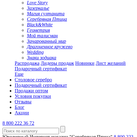
Love Story
Зазеркалье
Магия султанита
Серебряная Птица
Black&White
Геометрия
Мой талисман
Зачарованный мир
Драгоценное кружево
Wedding
Знаки зодиака
Распродажа
Лидеры продаж
Новинки
Лист желаний
Подарочный сертификат
Еще
Столовое серебро
Подарочный сертификат
Продажи оптом
Условия покупки
Отзывы
Блог
Акции
8 800 222 36 72
Ювелирный Интернет-магазин "Серебряная Птица"
8 800 222