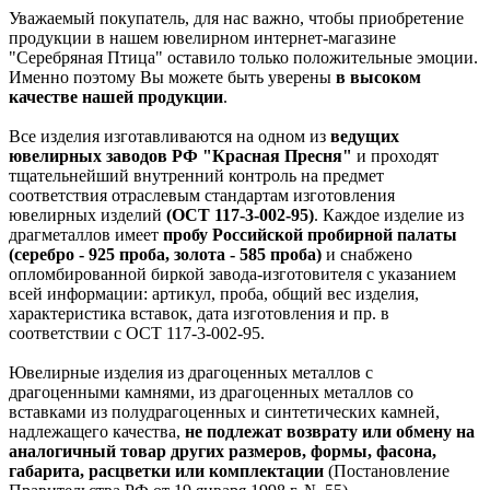
Уважаемый покупатель, для нас важно, чтобы приобретение
продукции в нашем ювелирном интернет-магазине
"Серебряная Птица" оставило только положительные эмоции.
Именно поэтому Вы можете быть уверены
в высоком
качестве нашей продукции
.
Все изделия изготавливаются на одном из
ведущих
ювелирных заводов РФ "Красная Пресня"
и проходят
тщательнейший внутренний контроль на предмет
соответствия отраслевым стандартам изготовления
ювелирных изделий
(ОСТ 117-3-002-95)
. Каждое изделие из
драгметаллов имеет
пробу Российской пробирной палаты
(серебро - 925 проба, золота - 585 проба)
и снабжено
опломбированной биркой завода-изготовителя с указанием
всей информации: артикул, проба, общий вес изделия,
характеристика вставок, дата изготовления и пр. в
соответствии с ОСТ 117-3-002-95.
Ювелирные изделия из драгоценных металлов с
драгоценными камнями, из драгоценных металлов со
вставками из полудрагоценных и синтетических камней,
надлежащего качества,
не подлежат возврату или обмену на
аналогичный товар других размеров, формы, фасона,
габарита, расцветки или комплектации
(Постановление