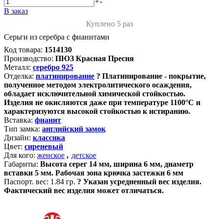
+
-
В заказ
Куплено 5 раз
Серьги из серебра с фианитами
Код товара:
1514130
Производство:
ПЮЗ Красная Пресня
Металл:
серебро 925
Отделка:
платинирование
?
Платинирование - покрытие,
полученное методом электролитического осаждения,
обладает исключительной химической стойкостью.
Изделия не окисляются даже при температуре 1100°С и
характеризуются высокой стойкостью к истиранию.
Вставка:
фианит
Тип замка:
английский замок
Дизайн:
классика
Цвет:
сиреневый
Для кого:
женское
,
детское
Габариты:
Высота серег 14 мм, ширина 6 мм, диаметр
вставки 5 мм. Рабочая зона крючка застежки 6 мм
Паспорт. вес:
1.84 гр.
?
Указан усредненный вес изделия.
Фактический вес изделия может отличаться.