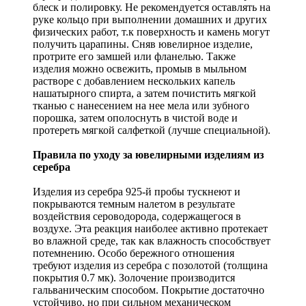
блеск и полировку. Не рекомендуется оставлять на
руке кольцо при выполнении домашних и других
физических работ, т.к поверхность и камень могут
получить царапины. Сняв ювелирное изделие,
протрите его замшей или фланелью. Также
изделия можно освежить, промыв в мыльном
растворе с добавлением нескольких капель
нашатырного спирта, а затем почистить мягкой
тканью с нанесением на нее мела или зубного
порошка, затем ополоснуть в чистой воде и
протереть мягкой салфеткой (лучше специальной).
Правила по уходу за ювелирными изделиям из
серебра
Изделия из серебра 925-й пробы тускнеют и
покрываются темным налетом в результате
воздействия сероводорода, содержащегося в
воздухе. Эта реакция наиболее активно протекает
во влажной среде, так как влажность способствует
потемнению. Особо бережного отношения
требуют изделия из серебра с позолотой (толщина
покрытия 0.7 мк). Золочение производится
гальваническим способом. Покрытие достаточно
устойчиво, но при сильном механическом