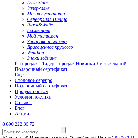
Love Story
Зазеркалье
Магия султанита
Серебряная Птица
Black&White
Геометрия
Мой талисман
Зачарованный мир
Драгоценное кружево
Wedding
Знаки зодиака
Распродажа
Лидеры продаж
Новинки
Лист желаний
Подарочный сертификат
Еще
Столовое серебро
Подарочный сертификат
Продажи оптом
Условия покупки
Отзывы
Блог
Акции
8 800 222 36 72
Ювелирный Интернет-магазин "Серебряная Птица"
8 800 222