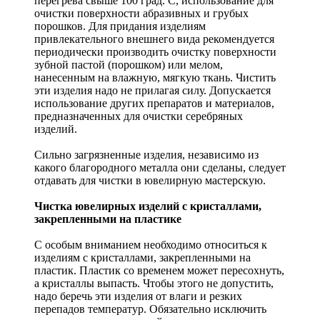
перегрева свыше 100 град. С, использование для
очистки поверхности абразивных и грубых
порошков. Для придания изделиям
привлекательного внешнего вида рекомендуется
периодически производить очистку поверхности
зубной пастой (порошком) или мелом,
нанесенным на влажную, мягкую ткань. Чистить
эти изделия надо не прилагая силу. Допускается
использование других препаратов и материалов,
предназначенных для очистки серебряных
изделий.
Сильно загрязненные изделия, независимо из
какого благородного металла они сделаны, следует
отдавать для чистки в ювелирную мастерскую.
Чистка ювелирных изделий с кристаллами,
закрепленными на пластике
С особым вниманием необходимо относиться к
изделиям с кристаллами, закрепленными на
пластик. Пластик со временем может пересохнуть,
а кристаллы выпасть. Чтобы этого не допустить,
надо беречь эти изделия от влаги и резких
перепадов температур. Обязательно исключить