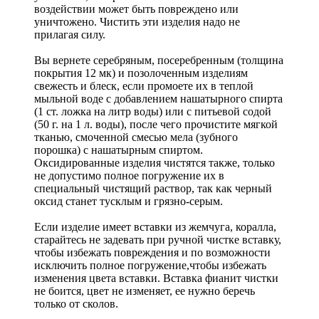
воздействии может быть повреждено или
уничтожено. Чистить эти изделия надо не
прилагая силу.
Вы вернете серебряным, посеребренным (толщина
покрытия 12 мк) и позолоченным изделиям
свежесть и блеск, если промоете их в теплой
мыльной воде с добавлением нашатырного спирта
(1 ст. ложка на литр воды) или с питьевой содой
(50 г. на 1 л. воды), после чего прочистите мягкой
тканью, смоченной смесью мела (зубного
порошка) с нашатырным спиртом.
Оксидированные изделия чистятся также, только
не допустимо полное погружение их в
специальный чистящий раствор, так как черный
оксид станет тусклым и грязно-серым.
Если изделие имеет вставки из жемчуга, коралла,
старайтесь не задевать при ручной чистке вставку,
чтобы избежать повреждения и по возможности
исключить полное погружение,чтобы избежать
изменения цвета вставки. Вставка фианит чистки
не боится, цвет не изменяет, ее нужно беречь
только от сколов.