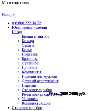
Мы в соц. сетях
Наверх
×
8 800 222 36 72
Ювелирные изделия
Назад
Броши и значки
Кольца
Серьги
Колье
Подвески
Браслеты
Сувениры
Цепочки
Комплекты
Изделия для мужчин
Детский ассортимент
Пирсинг
Столовое серебро
Розн.:
Розн.:
Розн.:
Розн.:
Розн.:
Розн.:
Розн.:
Розн.:
Розн.:
2540
2670
2760
1600
1600
1830
1830
1550
1080
1 905
2 003
2 070
1 200
1 200
1 373
1 373
1 163
810
руб.
руб.
руб.
руб.
руб.
руб.
руб.
руб.
руб.
Религиозная символика
Упаковка
Комплектующие
Столовое серебро