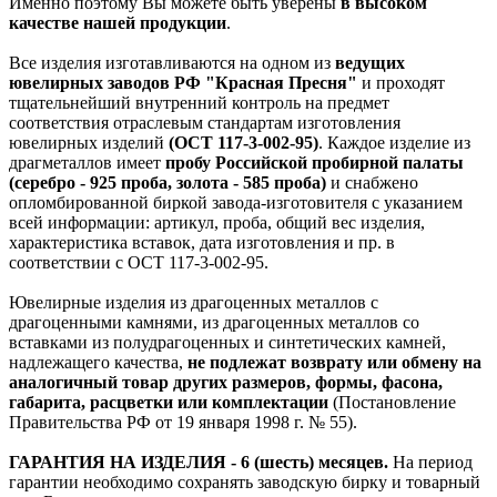
Именно поэтому Вы можете быть уверены
в высоком
качестве нашей продукции
.
Все изделия изготавливаются на одном из
ведущих
ювелирных заводов РФ "Красная Пресня"
и проходят
тщательнейший внутренний контроль на предмет
соответствия отраслевым стандартам изготовления
ювелирных изделий
(ОСТ 117-3-002-95)
. Каждое изделие из
драгметаллов имеет
пробу Российской пробирной палаты
(серебро - 925 проба, золота - 585 проба)
и снабжено
опломбированной биркой завода-изготовителя с указанием
всей информации: артикул, проба, общий вес изделия,
характеристика вставок, дата изготовления и пр. в
соответствии с ОСТ 117-3-002-95.
Ювелирные изделия из драгоценных металлов с
драгоценными камнями, из драгоценных металлов со
вставками из полудрагоценных и синтетических камней,
надлежащего качества,
не подлежат возврату или обмену на
аналогичный товар других размеров, формы, фасона,
габарита, расцветки или комплектации
(Постановление
Правительства РФ от 19 января 1998 г. № 55).
ГАРАНТИЯ НА ИЗДЕЛИЯ - 6 (шесть) месяцев.
На период
гарантии необходимо сохранять заводскую бирку и товарный