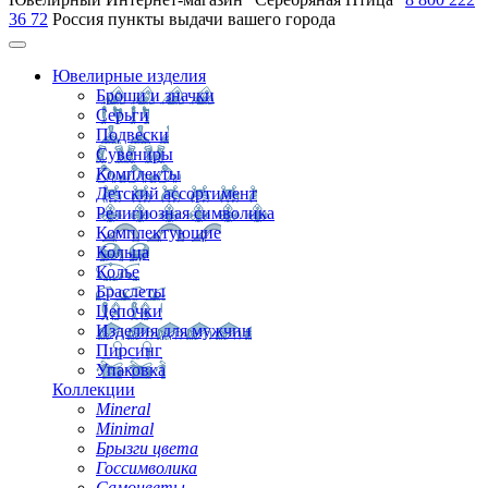
36 72
Россия
пункты выдачи вашего города
Ювелирные изделия
Броши и значки
Серьги
Подвески
Сувениры
Комплекты
Детский ассортимент
Религиозная символика
Комплектующие
Кольца
Колье
Браслеты
Цепочки
Изделия для мужчин
Пирсинг
Упаковка
Коллекции
Mineral
Minimal
Брызги цвета
Госсимволика
Самоцветы