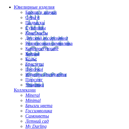
Ювелирные изделия
Броши и значки
Серьги
Подвески
Сувениры
Комплекты
Детский ассортимент
Религиозная символика
Комплектующие
Кольца
Колье
Браслеты
Цепочки
Изделия для мужчин
Пирсинг
Упаковка
Коллекции
Mineral
Minimal
Брызги цвета
Госсимволика
Самоцветы
Летний сад
My Darling