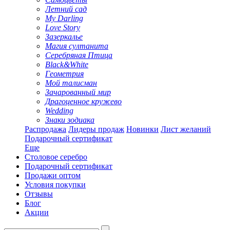
Летний сад
My Darling
Love Story
Зазеркалье
Магия султанита
Серебряная Птица
Black&White
Геометрия
Мой талисман
Зачарованный мир
Драгоценное кружево
Wedding
Знаки зодиака
Распродажа
Лидеры продаж
Новинки
Лист желаний
Подарочный сертификат
Еще
Столовое серебро
Подарочный сертификат
Продажи оптом
Условия покупки
Отзывы
Блог
Акции