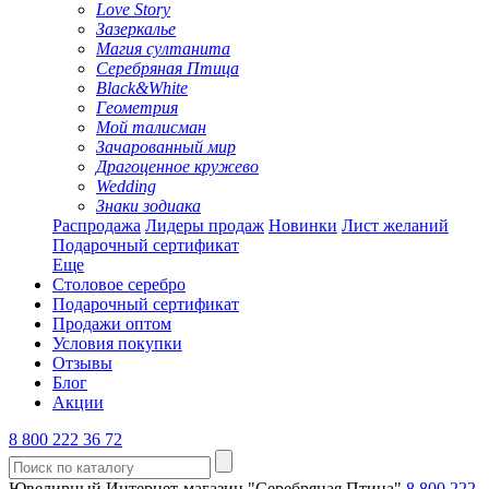
Love Story
Зазеркалье
Магия султанита
Серебряная Птица
Black&White
Геометрия
Мой талисман
Зачарованный мир
Драгоценное кружево
Wedding
Знаки зодиака
Распродажа
Лидеры продаж
Новинки
Лист желаний
Подарочный сертификат
Еще
Столовое серебро
Подарочный сертификат
Продажи оптом
Условия покупки
Отзывы
Блог
Акции
8 800 222 36 72
Ювелирный Интернет-магазин "Серебряная Птица"
8 800 222