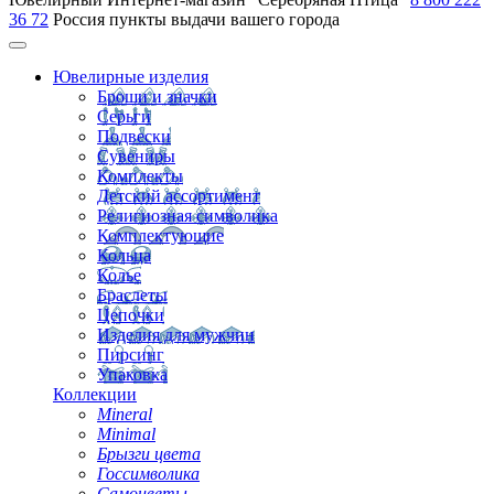
36 72
Россия
пункты выдачи вашего города
Ювелирные изделия
Броши и значки
Серьги
Подвески
Сувениры
Комплекты
Детский ассортимент
Религиозная символика
Комплектующие
Кольца
Колье
Браслеты
Цепочки
Изделия для мужчин
Пирсинг
Упаковка
Коллекции
Mineral
Minimal
Брызги цвета
Госсимволика
Самоцветы