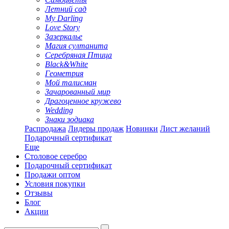
Летний сад
My Darling
Love Story
Зазеркалье
Магия султанита
Серебряная Птица
Black&White
Геометрия
Мой талисман
Зачарованный мир
Драгоценное кружево
Wedding
Знаки зодиака
Распродажа
Лидеры продаж
Новинки
Лист желаний
Подарочный сертификат
Еще
Столовое серебро
Подарочный сертификат
Продажи оптом
Условия покупки
Отзывы
Блог
Акции