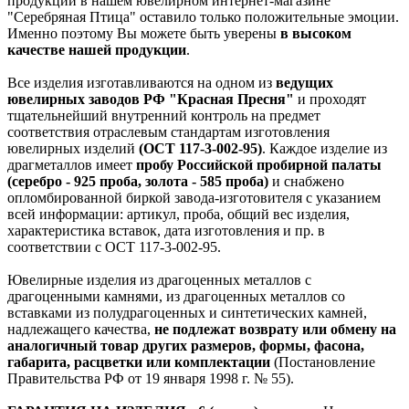
продукции в нашем ювелирном интернет-магазине
"Серебряная Птица" оставило только положительные эмоции.
Именно поэтому Вы можете быть уверены
в высоком
качестве нашей продукции
.
Все изделия изготавливаются на одном из
ведущих
ювелирных заводов РФ "Красная Пресня"
и проходят
тщательнейший внутренний контроль на предмет
соответствия отраслевым стандартам изготовления
ювелирных изделий
(ОСТ 117-3-002-95)
. Каждое изделие из
драгметаллов имеет
пробу Российской пробирной палаты
(серебро - 925 проба, золота - 585 проба)
и снабжено
опломбированной биркой завода-изготовителя с указанием
всей информации: артикул, проба, общий вес изделия,
характеристика вставок, дата изготовления и пр. в
соответствии с ОСТ 117-3-002-95.
Ювелирные изделия из драгоценных металлов с
драгоценными камнями, из драгоценных металлов со
вставками из полудрагоценных и синтетических камней,
надлежащего качества,
не подлежат возврату или обмену на
аналогичный товар других размеров, формы, фасона,
габарита, расцветки или комплектации
(Постановление
Правительства РФ от 19 января 1998 г. № 55).