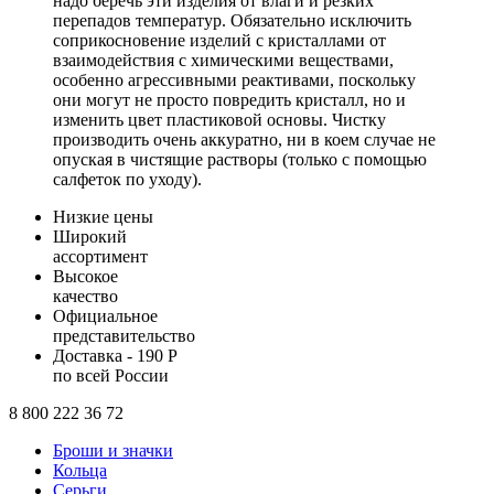
надо беречь эти изделия от влаги и резких
перепадов температур. Обязательно исключить
соприкосновение изделий с кристаллами от
взаимодействия с химическими веществами,
особенно агрессивными реактивами, поскольку
они могут не просто повредить кристалл, но и
изменить цвет пластиковой основы. Чистку
производить очень аккуратно, ни в коем случае не
опуская в чистящие растворы (только с помощью
салфеток по уходу).
Низкие цены
Широкий
ассортимент
Высокое
качество
Официальное
представительство
Доставка - 190 Р
по всей России
8 800 222 36 72
Броши и значки
Кольца
Серьги