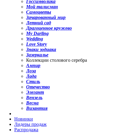
Госсимволика
Мой талисман
Самоцветы
Зачарованный мир
Летний сад
Драгоценное кружево
My Darling
Wedding
Love Story
Знаки зодиака
Зазеркалье
Коллекции столового серебра
Ампир
Лоза
Лада
Стиль
Отечество
Элегант
Вензель
Весна
Византия
Новинки
Лидеры продаж
Распродажа