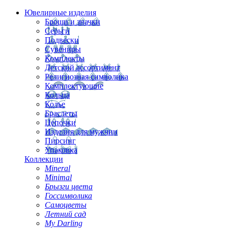
Ювелирные изделия
Броши и значки
Серьги
Подвески
Сувениры
Комплекты
Детский ассортимент
Религиозная символика
Комплектующие
Кольца
Колье
Браслеты
Цепочки
Изделия для мужчин
Пирсинг
Упаковка
Коллекции
Mineral
Minimal
Брызги цвета
Госсимволика
Самоцветы
Летний сад
My Darling