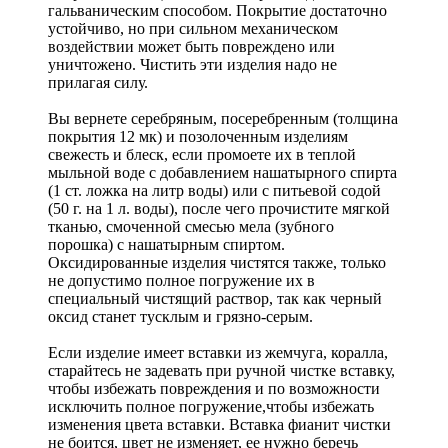
гальваническим способом. Покрытие достаточно
устойчиво, но при сильном механическом
воздействии может быть повреждено или
уничтожено. Чистить эти изделия надо не
прилагая силу.
Вы вернете серебряным, посеребренным (толщина
покрытия 12 мк) и позолоченным изделиям
свежесть и блеск, если промоете их в теплой
мыльной воде с добавлением нашатырного спирта
(1 ст. ложка на литр воды) или с питьевой содой
(50 г. на 1 л. воды), после чего прочистите мягкой
тканью, смоченной смесью мела (зубного
порошка) с нашатырным спиртом.
Оксидированные изделия чистятся также, только
не допустимо полное погружение их в
специальный чистящий раствор, так как черный
оксид станет тусклым и грязно-серым.
Если изделие имеет вставки из жемчуга, коралла,
старайтесь не задевать при ручной чистке вставку,
чтобы избежать повреждения и по возможности
исключить полное погружение,чтобы избежать
изменения цвета вставки. Вставка фианит чистки
не боится, цвет не изменяет, ее нужно беречь