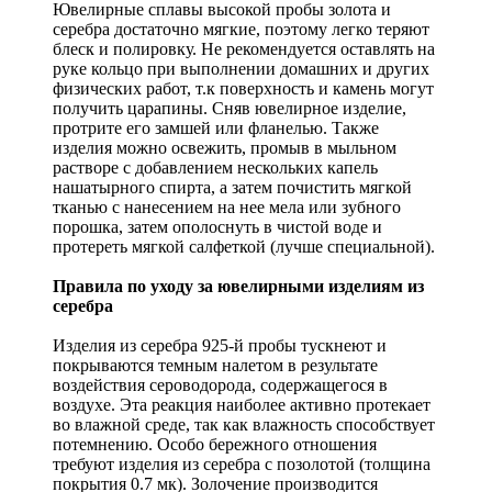
Ювелирные сплавы высокой пробы золота и
серебра достаточно мягкие, поэтому легко теряют
блеск и полировку. Не рекомендуется оставлять на
руке кольцо при выполнении домашних и других
физических работ, т.к поверхность и камень могут
получить царапины. Сняв ювелирное изделие,
протрите его замшей или фланелью. Также
изделия можно освежить, промыв в мыльном
растворе с добавлением нескольких капель
нашатырного спирта, а затем почистить мягкой
тканью с нанесением на нее мела или зубного
порошка, затем ополоснуть в чистой воде и
протереть мягкой салфеткой (лучше специальной).
Правила по уходу за ювелирными изделиям из
серебра
Изделия из серебра 925-й пробы тускнеют и
покрываются темным налетом в результате
воздействия сероводорода, содержащегося в
воздухе. Эта реакция наиболее активно протекает
во влажной среде, так как влажность способствует
потемнению. Особо бережного отношения
требуют изделия из серебра с позолотой (толщина
покрытия 0.7 мк). Золочение производится