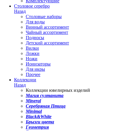
Комплектующие
Столовое серебро
Назад
Столовые наборы
Для воды
Винный ассортимент
Чайный ассортимент
Подносы
Детский ассортимент
Вилки
Ложки
Ножи
Ионизаторы
Для икры
Прочее
Коллекции
Назад
Коллекции ювелирных изделий
Магия султанита
Mineral
Серебряная Птица
Minimal
Black&White
Брызги цвета
Геометрия