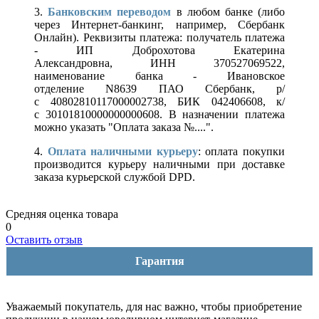
3.
Банковским переводом
в любом банке (либо
через Интернет-банкинг, например, Сбербанк
Онлайн). Реквизиты платежа: получатель платежа
- ИП Доброхотова Екатерина
Александровна, ИНН 370527069522,
наименование банка - Ивановское
отделение N8639 ПАО Сбербанк, р/
с 40802810117000002738, БИК 042406608, к/
с 30101810000000000608. В назначении платежа
можно указать "Оплата заказа №....".
4.
Оплата наличными курьеру
: оплата покупки
производится курьеру наличными при доставке
заказа курьерской службой DPD.
Средняя оценка товара
0
Оставить отзыв
Гарантия
Уважаемый покупатель, для нас важно, чтобы приобретение