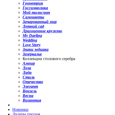
Геометрия
Госсимволика
Мой талисман
Самоцветы
Зачарованный мир
Летний сад
Драгоценное кружево
My Darling
Wedding
Love Story
Знаки зодиака
Зазеркалье
Коллекции столового серебра
Ампир
Лоза
Лада
Стиль
Отечество
Элегант
Вензель
Весна
Византия
Новинки
Лидеры продаж