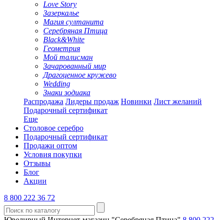
Love Story
Зазеркалье
Магия султанита
Серебряная Птица
Black&White
Геометрия
Мой талисман
Зачарованный мир
Драгоценное кружево
Wedding
Знаки зодиака
Распродажа
Лидеры продаж
Новинки
Лист желаний
Подарочный сертификат
Еще
Столовое серебро
Подарочный сертификат
Продажи оптом
Условия покупки
Отзывы
Блог
Акции
8 800 222 36 72
Ювелирный Интернет-магазин "Серебряная Птица"
8 800 222