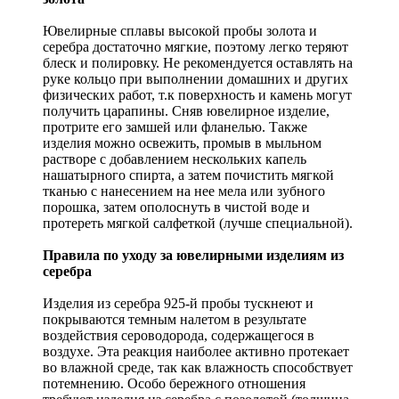
Ювелирные сплавы высокой пробы золота и
серебра достаточно мягкие, поэтому легко теряют
блеск и полировку. Не рекомендуется оставлять на
руке кольцо при выполнении домашних и других
физических работ, т.к поверхность и камень могут
получить царапины. Сняв ювелирное изделие,
протрите его замшей или фланелью. Также
изделия можно освежить, промыв в мыльном
растворе с добавлением нескольких капель
нашатырного спирта, а затем почистить мягкой
тканью с нанесением на нее мела или зубного
порошка, затем ополоснуть в чистой воде и
протереть мягкой салфеткой (лучше специальной).
Правила по уходу за ювелирными изделиям из
серебра
Изделия из серебра 925-й пробы тускнеют и
покрываются темным налетом в результате
воздействия сероводорода, содержащегося в
воздухе. Эта реакция наиболее активно протекает
во влажной среде, так как влажность способствует
потемнению. Особо бережного отношения