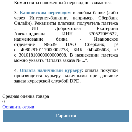
Комиссия за наложенный перевод не взимается.
3.
Банковским переводом
в любом банке (либо
через Интернет-банкинг, например, Сбербанк
Онлайн). Реквизиты платежа: получатель платежа
- ИП Доброхотова Екатерина
Александровна, ИНН 370527069522,
наименование банка - Ивановское
отделение N8639 ПАО Сбербанк, р/
с 40802810117000002738, БИК 042406608, к/
с 30101810000000000608. В назначении платежа
можно указать "Оплата заказа №....".
4.
Оплата наличными курьеру
: оплата покупки
производится курьеру наличными при доставке
заказа курьерской службой DPD.
Средняя оценка товара
0
Оставить отзыв
Гарантия