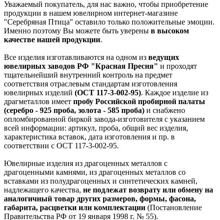
Уважаемый покупатель, для нас важно, чтобы приобретение
продукции в нашем ювелирном интернет-магазине
"Серебряная Птица" оставило только положительные эмоции.
Именно поэтому Вы можете быть уверены
в высоком
качестве нашей продукции
.
Все изделия изготавливаются на одном из
ведущих
ювелирных заводов РФ "Красная Пресня"
и проходят
тщательнейший внутренний контроль на предмет
соответствия отраслевым стандартам изготовления
ювелирных изделий
(ОСТ 117-3-002-95)
. Каждое изделие из
драгметаллов имеет
пробу Российской пробирной палаты
(серебро - 925 проба, золота - 585 проба)
и снабжено
опломбированной биркой завода-изготовителя с указанием
всей информации: артикул, проба, общий вес изделия,
характеристика вставок, дата изготовления и пр. в
соответствии с ОСТ 117-3-002-95.
Ювелирные изделия из драгоценных металлов с
драгоценными камнями, из драгоценных металлов со
вставками из полудрагоценных и синтетических камней,
надлежащего качества,
не подлежат возврату или обмену на
аналогичный товар других размеров, формы, фасона,
габарита, расцветки или комплектации
(Постановление
Правительства РФ от 19 января 1998 г. № 55).