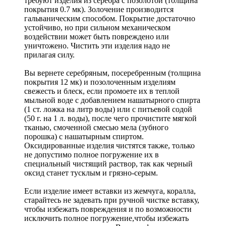
требуют изделия из серебра с позолотой (толщина
покрытия 0.7 мк). Золочение производится
гальваническим способом. Покрытие достаточно
устойчиво, но при сильном механическом
воздействии может быть повреждено или
уничтожено. Чистить эти изделия надо не
прилагая силу.
Вы вернете серебряным, посеребренным (толщина
покрытия 12 мк) и позолоченным изделиям
свежесть и блеск, если промоете их в теплой
мыльной воде с добавлением нашатырного спирта
(1 ст. ложка на литр воды) или с питьевой содой
(50 г. на 1 л. воды), после чего прочистите мягкой
тканью, смоченной смесью мела (зубного
порошка) с нашатырным спиртом.
Оксидированные изделия чистятся также, только
не допустимо полное погружение их в
специальный чистящий раствор, так как черный
оксид станет тусклым и грязно-серым.
Если изделие имеет вставки из жемчуга, коралла,
старайтесь не задевать при ручной чистке вставку,
чтобы избежать повреждения и по возможности
исключить полное погружение,чтобы избежать