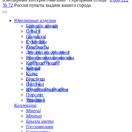
36 72
Россия
пункты выдачи вашего города
Ювелирные изделия
Броши и значки
Серьги
Подвески
Сувениры
Комплекты
Детский ассортимент
Религиозная символика
Комплектующие
Кольца
Колье
Браслеты
Цепочки
Изделия для мужчин
Пирсинг
Упаковка
Коллекции
Mineral
Minimal
Брызги цвета
Госсимволика
Самоцветы