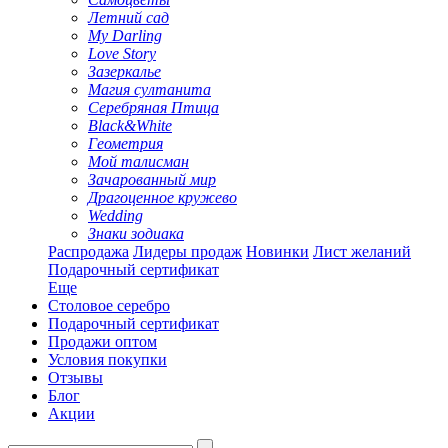
Летний сад
My Darling
Love Story
Зазеркалье
Магия султанита
Серебряная Птица
Black&White
Геометрия
Мой талисман
Зачарованный мир
Драгоценное кружево
Wedding
Знаки зодиака
Распродажа
Лидеры продаж
Новинки
Лист желаний
Подарочный сертификат
Еще
Столовое серебро
Подарочный сертификат
Продажи оптом
Условия покупки
Отзывы
Блог
Акции