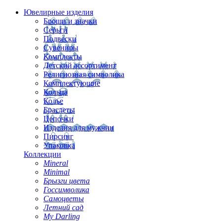
Ювелирные изделия
Броши и значки
Серьги
Подвески
Сувениры
Комплекты
Детский ассортимент
Религиозная символика
Комплектующие
Кольца
Колье
Браслеты
Цепочки
Изделия для мужчин
Пирсинг
Упаковка
Коллекции
Mineral
Minimal
Брызги цвета
Госсимволика
Самоцветы
Летний сад
My Darling