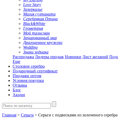
Love Story
Зазеркалье
Магия султанита
Серебряная Птица
Black&White
Геометрия
Мой талисман
Зачарованный мир
Драгоценное кружево
Wedding
Знаки зодиака
Распродажа
Лидеры продаж
Новинки
Лист желаний
Пода
Еще
Столовое серебро
Подарочный сертификат
Продажи оптом
Условия покупки
Отзывы
Блог
Акции
Главная
>
Серьги
> Серьги с подвесками из золоченого серебр