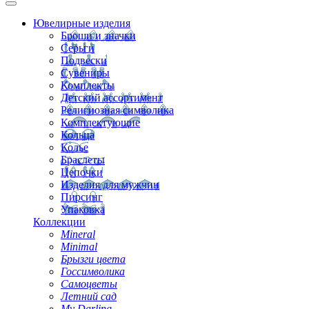
Ювелирные изделия
Броши и значки
Серьги
Подвески
Сувениры
Комплекты
Детский ассортимент
Религиозная символика
Комплектующие
Кольца
Колье
Браслеты
Цепочки
Изделия для мужчин
Пирсинг
Упаковка
Коллекции
Mineral
Minimal
Брызги цвета
Госсимволика
Самоцветы
Летний сад
My Darling