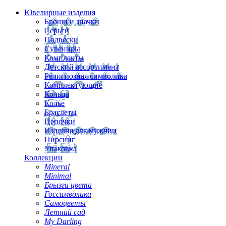
Ювелирные изделия
Броши и значки
Серьги
Подвески
Сувениры
Комплекты
Детский ассортимент
Религиозная символика
Комплектующие
Кольца
Колье
Браслеты
Цепочки
Изделия для мужчин
Пирсинг
Упаковка
Коллекции
Mineral
Minimal
Брызги цвета
Госсимволика
Самоцветы
Летний сад
My Darling