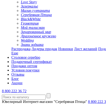
Love Story
Зазеркалье
Магия султанита
Серебряная Птица
Black&White
Геометрия
Мой талисман
Зачарованный мир
Драгоценное кружево
Wedding
Знаки зодиака
Распродажа
Лидеры продаж
Новинки
Лист желаний
Пода
Еще
Столовое серебро
Подарочный сертификат
Продажи оптом
Условия покупки
Отзывы
Блог
Акции
8 800 222 36 72
Ювелирный Интернет-магазин "Серебряная Птица"
8 800 222 