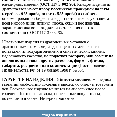
ювелирных изделий
(ОСТ 117-3-002-95)
. Каждое изделие из
драгметаллов имеет
пробу Российской пробирной палаты
(серебро - 925 проба, золота - 585 проба)
и снабжено
опломбированной биркой завода-изготовителя с указанием
всей информации: артикул, проба, общий вес изделия,
характеристика вставок, дата изготовления и пр. в
соответствии с ОСТ 117-3-002-95.
Ювелирные изделия из драгоценных металлов с
драгоценными камнями, из драгоценных металлов со
вставками из полудрагоценных и синтетических камней,
надлежащего качества,
не подлежат возврату или обмену на
аналогичный товар других размеров, формы, фасона,
габарита, расцветки или комплектации
(Постановление
Правительства РФ от 19 января 1998 г. № 55).
ГАРАНТИЯ НА ИЗДЕЛИЯ - 6 (шесть) месяцев.
На период
гарантии необходимо сохранять заводскую бирку и товарный
чек. Бракованное изделие меняется на аналогичное новое
изделие. Почтовые расходы, понесенные покупателем,
возмещаются за счет Интернет-магазина.
Уход за изделиями