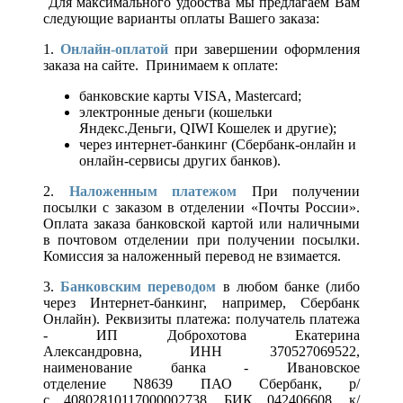
Для максимального удобства мы предлагаем Вам
следующие варианты оплаты Вашего заказа:
1.
Онлайн-оплатой
при завершении оформления
заказа на сайте. Принимаем к оплате:
банковские карты VISA, Mastercard;
электронные деньги (кошельки
Яндекс.Деньги, QIWI Кошелек и другие);
через интернет-банкинг (Сбербанк-онлайн и
онлайн-сервисы других банков).
2.
Наложенным платежом
При получении
посылки с заказом в отделении «Почты России».
Оплата заказа банковской картой или наличными
в почтовом отделении при получении посылки.
Комиссия за наложенный перевод не взимается.
3.
Банковским переводом
в любом банке (либо
через Интернет-банкинг, например, Сбербанк
Онлайн). Реквизиты платежа: получатель платежа
- ИП Доброхотова Екатерина
Александровна, ИНН 370527069522,
наименование банка - Ивановское
отделение N8639 ПАО Сбербанк, р/
с 40802810117000002738, БИК 042406608, к/