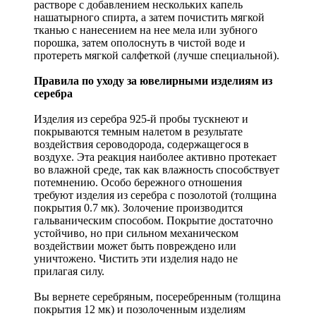
растворе с добавлением нескольких капель
нашатырного спирта, а затем почистить мягкой
тканью с нанесением на нее мела или зубного
порошка, затем ополоснуть в чистой воде и
протереть мягкой салфеткой (лучше специальной).
Правила по уходу за ювелирными изделиям из
серебра
Изделия из серебра 925-й пробы тускнеют и
покрываются темным налетом в результате
воздействия сероводорода, содержащегося в
воздухе. Эта реакция наиболее активно протекает
во влажной среде, так как влажность способствует
потемнению. Особо бережного отношения
требуют изделия из серебра с позолотой (толщина
покрытия 0.7 мк). Золочение производится
гальваническим способом. Покрытие достаточно
устойчиво, но при сильном механическом
воздействии может быть повреждено или
уничтожено. Чистить эти изделия надо не
прилагая силу.
Вы вернете серебряным, посеребренным (толщина
покрытия 12 мк) и позолоченным изделиям