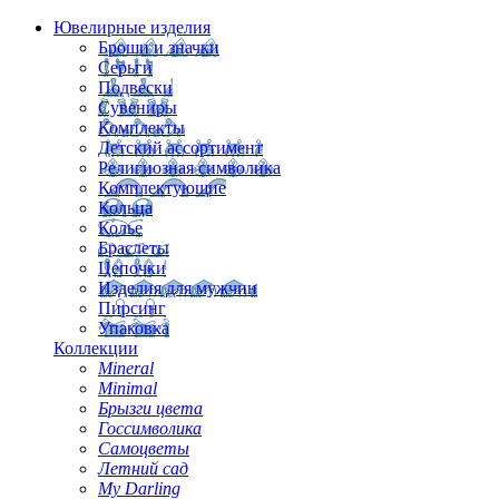
Ювелирные изделия
Броши и значки
Серьги
Подвески
Сувениры
Комплекты
Детский ассортимент
Религиозная символика
Комплектующие
Кольца
Колье
Браслеты
Цепочки
Изделия для мужчин
Пирсинг
Упаковка
Коллекции
Mineral
Minimal
Брызги цвета
Госсимволика
Самоцветы
Летний сад
My Darling