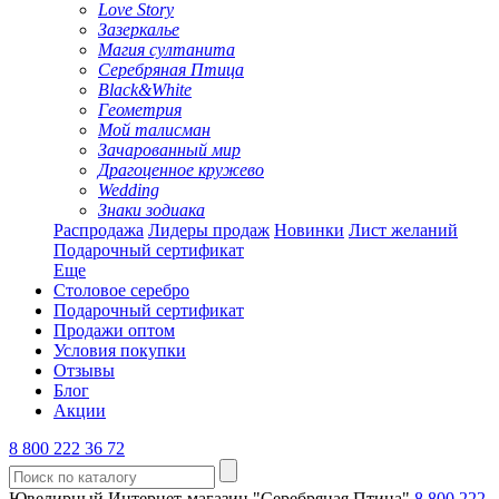
Love Story
Зазеркалье
Магия султанита
Серебряная Птица
Black&White
Геометрия
Мой талисман
Зачарованный мир
Драгоценное кружево
Wedding
Знаки зодиака
Распродажа
Лидеры продаж
Новинки
Лист желаний
Подарочный сертификат
Еще
Столовое серебро
Подарочный сертификат
Продажи оптом
Условия покупки
Отзывы
Блог
Акции
8 800 222 36 72
Ювелирный Интернет-магазин "Серебряная Птица"
8 800 222