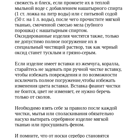
свежесть и блеск, если промоете их в теплой
мыльной воде с добавлением нашатырного спирта
(1 ст. ложка на литр воды) или с питьевой содой
(50 г. на 1 л. воды), после чего прочистите мягкой
тканью, смоченной смесью мела (зубного
порошка) с нашатырным спиртом.
Оксидированные изделия чистятся также, только
не допустимо полное погружение их в
специальный чистящий раствор, так как черный
оксид станет тусклым и грязно-серым.
Если изделие имеет вставки из жемчуга, коралла,
старайтесь не задевать при ручной чистке вставку,
чтобы избежать повреждения и по возможности
исключить полное погружение,чтобы избежать
изменения цвета вставки. Вставка фианит чистки
не боится, цвет не изменяет, ее нужно беречь
только от сколов.
Необходимо взять себе за правило после каждой
чистки, мытья или споласкивания обязательно
насухо вытирать серебряное изделие мягкой
тканью или просушивать феном.
И помните, что от носки серебро становятся