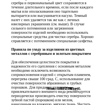
серебра и первоначальный цвет сохраняются в
течение длительного времени, если после каждого
мытья или ополаскивания оно тщательно
вытирается или высушивается насухо. Темный
налет с них удаляется так же как с личных
ювелирных украшениях (см. выше). В случае
сильного потемнения или загрязнения
поверхности изделий необходимо использовать
специальные средства для чистки серебра. Хорошо
справляется с потемнением специальная салфетка.
Правила по уходу за изделиями из цветных
металлов с серебряным и золотым покрытием
Для обеспечения целостности покрытия и
надежности его сцепления с основным металлом
необходимо исключить возможность
соприкосновения изделий с открытым пламенем,
перегрева свыше 100 град. С, использование для
очистки поверхности абразивных и грубых
порошков. Для придания изделиям
Розн.:
Розн.:
Розн.:
3340
3750
1030
2 505
2 813
773
руб.
руб.
руб.
привлекательного внешнего вида рекомендуется
периодически производить очистку поверхности
зубной пастой (порошком) или мелом,
нанесенным на влажную, мягкую ткань. Чистить