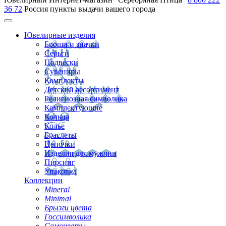
36 72
Россия
пункты выдачи вашего города
Ювелирные изделия
Броши и значки
Серьги
Подвески
Сувениры
Комплекты
Детский ассортимент
Религиозная символика
Комплектующие
Кольца
Колье
Браслеты
Цепочки
Изделия для мужчин
Пирсинг
Упаковка
Коллекции
Mineral
Minimal
Брызги цвета
Госсимволика
Самоцветы