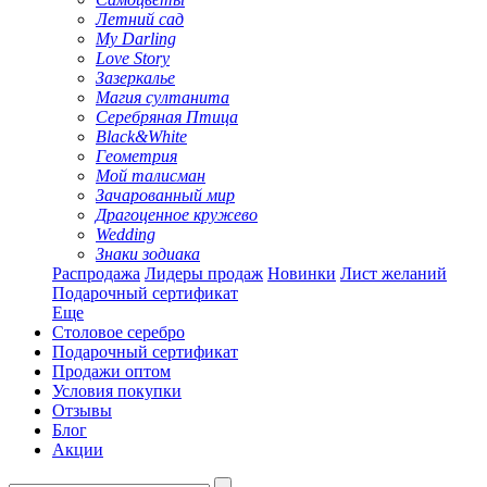
Летний сад
My Darling
Love Story
Зазеркалье
Магия султанита
Серебряная Птица
Black&White
Геометрия
Мой талисман
Зачарованный мир
Драгоценное кружево
Wedding
Знаки зодиака
Распродажа
Лидеры продаж
Новинки
Лист желаний
Подарочный сертификат
Еще
Столовое серебро
Подарочный сертификат
Продажи оптом
Условия покупки
Отзывы
Блог
Акции