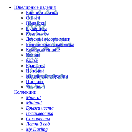
Ювелирные изделия
Броши и значки
Серьги
Подвески
Сувениры
Комплекты
Детский ассортимент
Религиозная символика
Комплектующие
Кольца
Колье
Браслеты
Цепочки
Изделия для мужчин
Пирсинг
Упаковка
Коллекции
Mineral
Minimal
Брызги цвета
Госсимволика
Самоцветы
Летний сад
My Darling