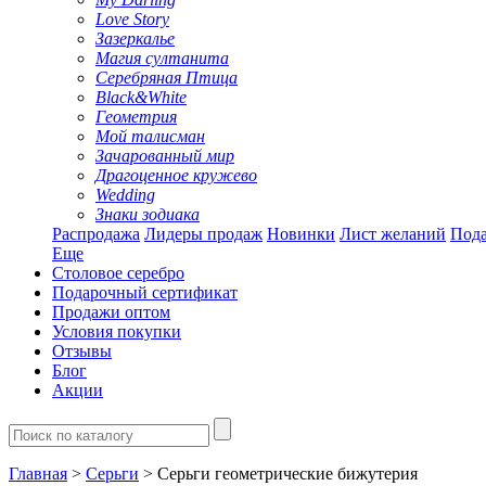
Love Story
Зазеркалье
Магия султанита
Серебряная Птица
Black&White
Геометрия
Мой талисман
Зачарованный мир
Драгоценное кружево
Wedding
Знаки зодиака
Распродажа
Лидеры продаж
Новинки
Лист желаний
Пода
Еще
Столовое серебро
Подарочный сертификат
Продажи оптом
Условия покупки
Отзывы
Блог
Акции
Главная
>
Серьги
> Серьги геометрические бижутерия