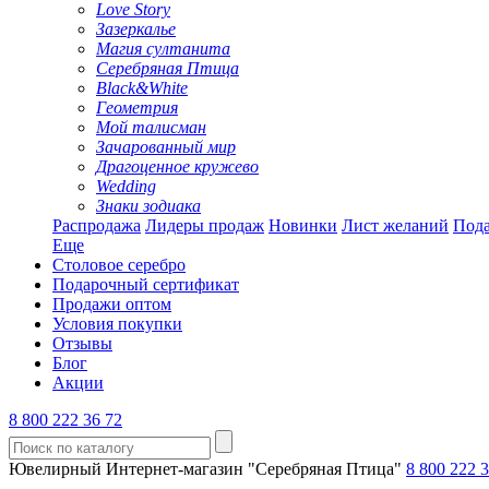
Love Story
Зазеркалье
Магия султанита
Серебряная Птица
Black&White
Геометрия
Мой талисман
Зачарованный мир
Драгоценное кружево
Wedding
Знаки зодиака
Распродажа
Лидеры продаж
Новинки
Лист желаний
Пода
Еще
Столовое серебро
Подарочный сертификат
Продажи оптом
Условия покупки
Отзывы
Блог
Акции
8 800 222 36 72
Ювелирный Интернет-магазин "Серебряная Птица"
8 800 222 