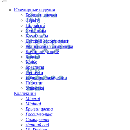
Ювелирные изделия
Броши и значки
Серьги
Подвески
Сувениры
Комплекты
Детский ассортимент
Религиозная символика
Комплектующие
Кольца
Колье
Браслеты
Цепочки
Изделия для мужчин
Пирсинг
Упаковка
Коллекции
Mineral
Minimal
Брызги цвета
Госсимволика
Самоцветы
Летний сад
My Darling