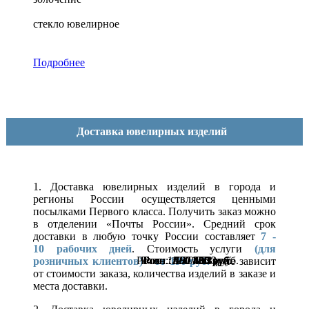
стекло ювелирное
Подробнее
Доставка ювелирных изделий
1. Доставка ювелирных изделий в города и
регионы России осуществляется ценными
посылками Первого класса. Получить заказ можно
в отделении «Почты России». Средний срок
доставки в любую точку России составляет
7 -
10
рабочих дней
. Стоимость услуги
(для
Розн.:
Розн.:
Розн.:
Розн.:
Розн.:
Розн.:
Розн.:
Розн.:
Розн.:
Розн.:
Розн.:
Розн.:
Розн.:
Розн.:
Розн.:
Розн.:
Розн.:
Розн.:
Розн.:
Розн.:
Розн.:
Розн.:
Розн.:
1510
1230
400
400
400
400
400
400
400
400
400
400
580
580
580
580
580
580
580
580
580
580
580
1 133
300
300
300
300
300
300
300
300
300
300
435
435
435
435
435
435
435
435
435
435
435
923
руб.
руб.
руб.
руб.
руб.
руб.
руб.
руб.
руб.
руб.
руб.
руб.
руб.
руб.
руб.
руб.
руб.
руб.
руб.
руб.
руб.
руб.
руб.
розничных клиентов)
-
от 190 руб.
и не зависит
от стоимости заказа, количества изделий в заказе и
места доставки.