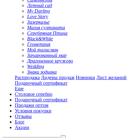
Летний сад
My Darling
Love Story
Зазеркалье
Магия султанита
Серебряная Птица
Black&White
Геометрия
Мой талисман
Зачарованный мир
Драгоценное кружево
Wedding
Знаки зодиака
Распродажа
Лидеры продаж
Новинки
Лист желаний
Подарочный сертификат
Еще
Столовое серебро
Подарочный сертификат
Продажи оптом
Условия покупки
Отзывы
Блог
Акции