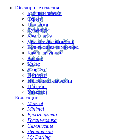
Ювелирные изделия
Броши и значки
Серьги
Подвески
Сувениры
Комплекты
Детский ассортимент
Религиозная символика
Комплектующие
Кольца
Колье
Браслеты
Цепочки
Изделия для мужчин
Пирсинг
Упаковка
Коллекции
Mineral
Minimal
Брызги цвета
Госсимволика
Самоцветы
Летний сад
My Darling