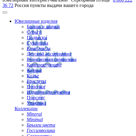
36 72
Россия
пункты выдачи вашего города
Ювелирные изделия
Броши и значки
Серьги
Подвески
Сувениры
Комплекты
Детский ассортимент
Религиозная символика
Комплектующие
Кольца
Колье
Браслеты
Цепочки
Изделия для мужчин
Пирсинг
Упаковка
Коллекции
Mineral
Minimal
Брызги цвета
Госсимволика
Самоцветы