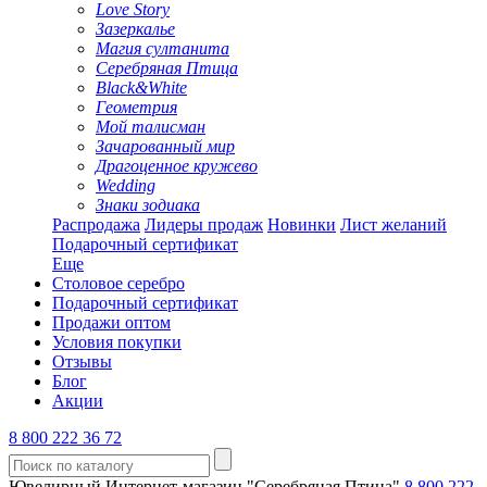
Love Story
Зазеркалье
Магия султанита
Серебряная Птица
Black&White
Геометрия
Мой талисман
Зачарованный мир
Драгоценное кружево
Wedding
Знаки зодиака
Распродажа
Лидеры продаж
Новинки
Лист желаний
Подарочный сертификат
Еще
Столовое серебро
Подарочный сертификат
Продажи оптом
Условия покупки
Отзывы
Блог
Акции
8 800 222 36 72
Ювелирный Интернет-магазин "Серебряная Птица"
8 800 222