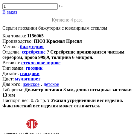
+
-
В заказ
Куплено 4 раза
Серьги гвоздики бижутерия с ювелирным стеклом
Код товара:
1156065
Производство:
ПЮЗ Красная Пресня
Металл:
бижутерия
Отделка:
серебрение
?
Серебрение производится чистым
серебром, проба 999,9, толщина 6 микрон.
Вставка:
стекло ювелирное
Тип замка:
гвоздик
Дизайн:
гвоздики
Цвет:
мультицвет
Для кого:
женское
,
детское
Габариты:
Диаметр вставки 3 мм, длина штырька застежки
13 мм
Паспорт. вес:
0.76 гр.
?
Указан усредненный вес изделия.
Фактический вес изделия может отличаться.