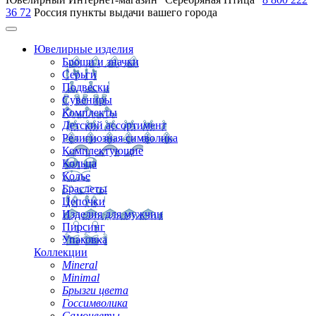
36 72
Россия
пункты выдачи вашего города
Ювелирные изделия
Броши и значки
Серьги
Подвески
Сувениры
Комплекты
Детский ассортимент
Религиозная символика
Комплектующие
Кольца
Колье
Браслеты
Цепочки
Изделия для мужчин
Пирсинг
Упаковка
Коллекции
Mineral
Minimal
Брызги цвета
Госсимволика
Самоцветы