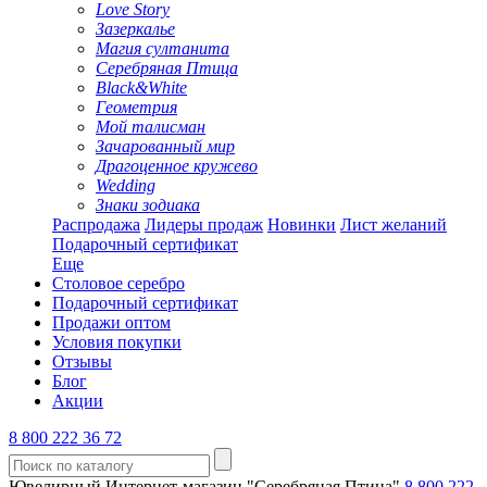
Love Story
Зазеркалье
Магия султанита
Серебряная Птица
Black&White
Геометрия
Мой талисман
Зачарованный мир
Драгоценное кружево
Wedding
Знаки зодиака
Распродажа
Лидеры продаж
Новинки
Лист желаний
Подарочный сертификат
Еще
Столовое серебро
Подарочный сертификат
Продажи оптом
Условия покупки
Отзывы
Блог
Акции
8 800 222 36 72
Ювелирный Интернет-магазин "Серебряная Птица"
8 800 222