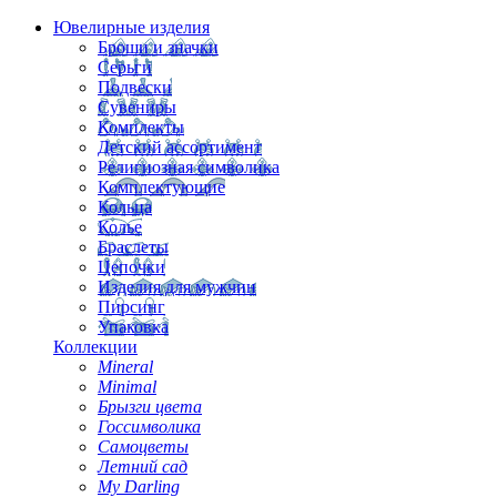
Ювелирные изделия
Броши и значки
Серьги
Подвески
Сувениры
Комплекты
Детский ассортимент
Религиозная символика
Комплектующие
Кольца
Колье
Браслеты
Цепочки
Изделия для мужчин
Пирсинг
Упаковка
Коллекции
Mineral
Minimal
Брызги цвета
Госсимволика
Самоцветы
Летний сад
My Darling