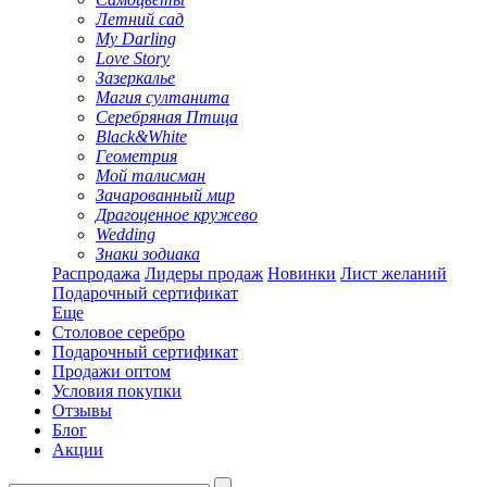
Летний сад
My Darling
Love Story
Зазеркалье
Магия султанита
Серебряная Птица
Black&White
Геометрия
Мой талисман
Зачарованный мир
Драгоценное кружево
Wedding
Знаки зодиака
Распродажа
Лидеры продаж
Новинки
Лист желаний
Подарочный сертификат
Еще
Столовое серебро
Подарочный сертификат
Продажи оптом
Условия покупки
Отзывы
Блог
Акции