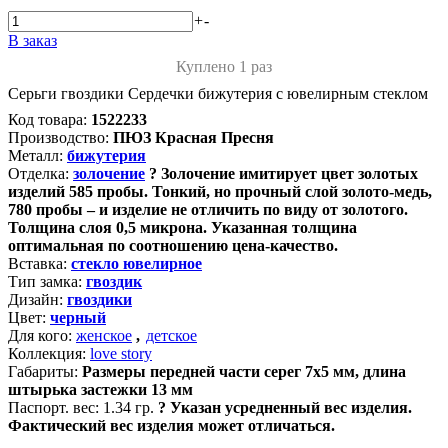
+
-
В заказ
Куплено 1 раз
Серьги гвоздики Сердечки бижутерия с ювелирным стеклом
Код товара:
1522233
Производство:
ПЮЗ Красная Пресня
Металл:
бижутерия
Отделка:
золочение
?
Золочение имитирует цвет золотых
изделий 585 пробы. Тонкий, но прочный слой золото-медь,
780 пробы – и изделие не отличить по виду от золотого.
Толщина слоя 0,5 микрона. Указанная толщина
оптимальная по соотношению цена-качество.
Вставка:
стекло ювелирное
Тип замка:
гвоздик
Дизайн:
гвоздики
Цвет:
черный
Для кого:
женское
,
детское
Коллекция:
love story
Габариты:
Размеры передней части серег 7х5 мм, длина
штырька застежки 13 мм
Паспорт. вес:
1.34 гр.
?
Указан усредненный вес изделия.
Фактический вес изделия может отличаться.