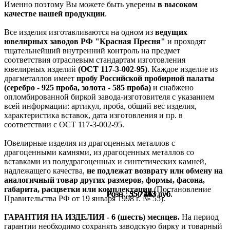
Именно поэтому Вы можете быть уверены
в высоком
качестве нашей продукции
.
Все изделия изготавливаются на одном из
ведущих
ювелирных заводов РФ "Красная Пресня"
и проходят
тщательнейший внутренний контроль на предмет
соответствия отраслевым стандартам изготовления
ювелирных изделий
(ОСТ 117-3-002-95)
. Каждое изделие из
драгметаллов имеет
пробу Российской пробирной палаты
(серебро - 925 проба, золота - 585 проба)
и снабжено
опломбированной биркой завода-изготовителя с указанием
всей информации: артикул, проба, общий вес изделия,
характеристика вставок, дата изготовления и пр. в
соответствии с ОСТ 117-3-002-95.
Ювелирные изделия из драгоценных металлов с
драгоценными камнями, из драгоценных металлов со
вставками из полудрагоценных и синтетических камней,
надлежащего качества,
не подлежат возврату или обмену на
аналогичный товар других размеров, формы, фасона,
габарита, расцветки или комплектации
(Постановление
Розн.:
Розн.:
Розн.:
Розн.:
Розн.:
Розн.:
Розн.:
Розн.:
Розн.:
Розн.:
Розн.:
Розн.:
Розн.:
Розн.:
Розн.:
Розн.:
Розн.:
Розн.:
Розн.:
350
350
350
350
350
350
350
350
350
350
550
550
550
550
550
550
550
550
550
263
263
263
263
263
263
263
263
263
263
413
413
413
413
413
413
413
413
413
руб.
руб.
руб.
руб.
руб.
руб.
руб.
руб.
руб.
руб.
руб.
руб.
руб.
руб.
руб.
руб.
руб.
руб.
руб.
Правительства РФ от 19 января 1998 г. № 55).
ГАРАНТИЯ НА ИЗДЕЛИЯ - 6 (шесть) месяцев.
На период
гарантии необходимо сохранять заводскую бирку и товарный