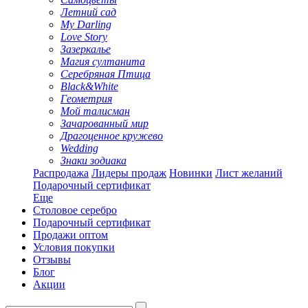
Летний сад
My Darling
Love Story
Зазеркалье
Магия султанита
Серебряная Птица
Black&White
Геометрия
Мой талисман
Зачарованный мир
Драгоценное кружево
Wedding
Знаки зодиака
Распродажа
Лидеры продаж
Новинки
Лист желаний
Подарочный сертификат
Еще
Столовое серебро
Подарочный сертификат
Продажи оптом
Условия покупки
Отзывы
Блог
Акции