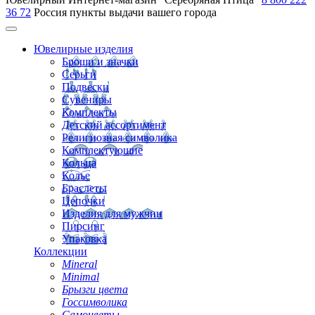
36 72
Россия
пункты выдачи вашего города
Ювелирные изделия
Броши и значки
Серьги
Подвески
Сувениры
Комплекты
Детский ассортимент
Религиозная символика
Комплектующие
Кольца
Колье
Браслеты
Цепочки
Изделия для мужчин
Пирсинг
Упаковка
Коллекции
Mineral
Minimal
Брызги цвета
Госсимволика
Самоцветы