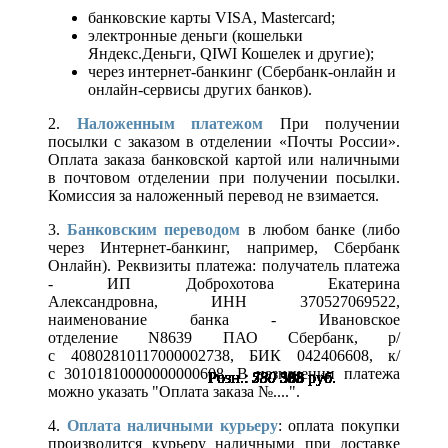
банковские карты VISA, Mastercard;
электронные деньги (кошельки
Яндекс.Деньги, QIWI Кошелек и другие);
через интернет-банкинг (Сбербанк-онлайн и
онлайн-сервисы других банков).
2.
Наложенным платежом
При получении
посылки с заказом в отделении «Почты России».
Оплата заказа банковской картой или наличными
в почтовом отделении при получении посылки.
Комиссия за наложенный перевод не взимается.
3.
Банковским переводом
в любом банке (либо
через Интернет-банкинг, например, Сбербанк
Онлайн). Реквизиты платежа: получатель платежа
- ИП Доброхотова Екатерина
Александровна, ИНН 370527069522,
наименование банка - Ивановское
отделение N8639 ПАО Сбербанк, р/
с 40802810117000002738, БИК 042406608, к/
с 30101810000000000608. В назначении платежа
Розн.:
Розн.:
Розн.:
Розн.:
Розн.:
Розн.:
Розн.:
Розн.:
Розн.:
Розн.:
Розн.:
Розн.:
Розн.:
Розн.:
Розн.:
Розн.:
Розн.:
Розн.:
Розн.:
Розн.:
Розн.:
Розн.:
530
530
530
530
530
530
530
530
530
530
530
530
780
780
780
780
780
780
780
780
780
780
398
398
398
398
398
398
398
398
398
398
398
398
585
585
585
585
585
585
585
585
585
585
руб.
руб.
руб.
руб.
руб.
руб.
руб.
руб.
руб.
руб.
руб.
руб.
руб.
руб.
руб.
руб.
руб.
руб.
руб.
руб.
руб.
руб.
можно указать "Оплата заказа №....".
4.
Оплата наличными курьеру
: оплата покупки
производится курьеру наличными при доставке