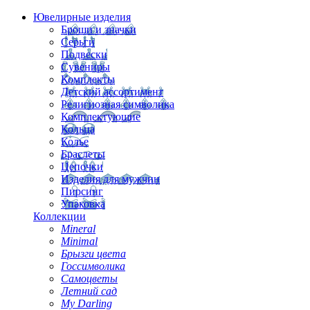
Ювелирные изделия
Броши и значки
Серьги
Подвески
Сувениры
Комплекты
Детский ассортимент
Религиозная символика
Комплектующие
Кольца
Колье
Браслеты
Цепочки
Изделия для мужчин
Пирсинг
Упаковка
Коллекции
Mineral
Minimal
Брызги цвета
Госсимволика
Самоцветы
Летний сад
My Darling