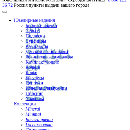
36 72
Россия
пункты выдачи вашего города
Ювелирные изделия
Броши и значки
Серьги
Подвески
Сувениры
Комплекты
Детский ассортимент
Религиозная символика
Комплектующие
Кольца
Колье
Браслеты
Цепочки
Изделия для мужчин
Пирсинг
Упаковка
Коллекции
Mineral
Minimal
Брызги цвета
Госсимволика
Самоцветы