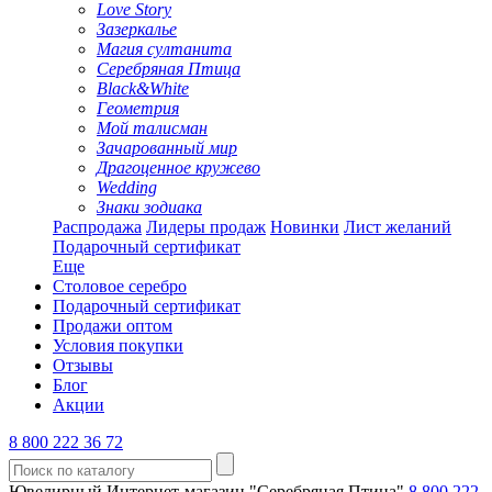
Love Story
Зазеркалье
Магия султанита
Серебряная Птица
Black&White
Геометрия
Мой талисман
Зачарованный мир
Драгоценное кружево
Wedding
Знаки зодиака
Распродажа
Лидеры продаж
Новинки
Лист желаний
Подарочный сертификат
Еще
Столовое серебро
Подарочный сертификат
Продажи оптом
Условия покупки
Отзывы
Блог
Акции
8 800 222 36 72
Ювелирный Интернет-магазин "Серебряная Птица"
8 800 222