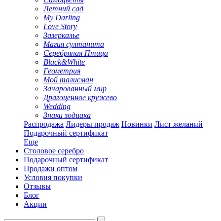
Летний сад
My Darling
Love Story
Зазеркалье
Магия султанита
Серебряная Птица
Black&White
Геометрия
Мой талисман
Зачарованный мир
Драгоценное кружево
Wedding
Знаки зодиака
Распродажа
Лидеры продаж
Новинки
Лист желаний
Подарочный сертификат
Еще
Столовое серебро
Подарочный сертификат
Продажи оптом
Условия покупки
Отзывы
Блог
Акции