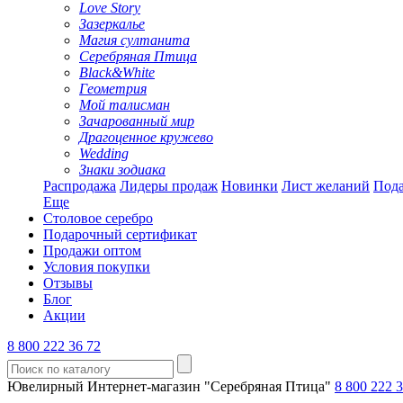
Love Story
Зазеркалье
Магия султанита
Серебряная Птица
Black&White
Геометрия
Мой талисман
Зачарованный мир
Драгоценное кружево
Wedding
Знаки зодиака
Распродажа
Лидеры продаж
Новинки
Лист желаний
Пода
Еще
Столовое серебро
Подарочный сертификат
Продажи оптом
Условия покупки
Отзывы
Блог
Акции
8 800 222 36 72
Ювелирный Интернет-магазин "Серебряная Птица"
8 800 222 