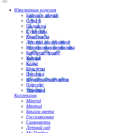
Ювелирные изделия
Броши и значки
Серьги
Подвески
Сувениры
Комплекты
Детский ассортимент
Религиозная символика
Комплектующие
Кольца
Колье
Браслеты
Цепочки
Изделия для мужчин
Пирсинг
Упаковка
Коллекции
Mineral
Minimal
Брызги цвета
Госсимволика
Самоцветы
Летний сад
My Darling