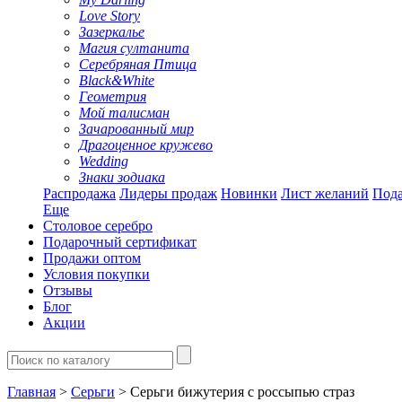
Love Story
Зазеркалье
Магия султанита
Серебряная Птица
Black&White
Геометрия
Мой талисман
Зачарованный мир
Драгоценное кружево
Wedding
Знаки зодиака
Распродажа
Лидеры продаж
Новинки
Лист желаний
Пода
Еще
Столовое серебро
Подарочный сертификат
Продажи оптом
Условия покупки
Отзывы
Блог
Акции
Главная
>
Серьги
> Серьги бижутерия с россыпью страз