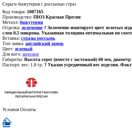
Серьги бижутерия с россыпью страз
Код товара:
1087165
Производство:
ПЮЗ Красная Пресня
Металл:
бижутерия
Отделка:
золочение
?
Золочение имитирует цвет золотых изде
слоя 0,5 микрона. Указанная толщина оптимальная по соот
Вставка:
стразы россыпь
Тип замка:
английский замок
Цвет:
зеленый
Для кого:
женское
Габариты:
Высота серег (вместе с застежкой) 60 мм, диамет
Паспорт. вес:
1.8 гр.
?
Указан усредненный вес изделия. Факт
Условия Оплаты