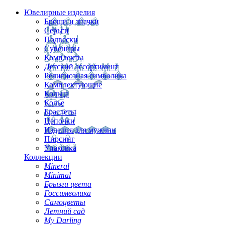
Ювелирные изделия
Броши и значки
Серьги
Подвески
Сувениры
Комплекты
Детский ассортимент
Религиозная символика
Комплектующие
Кольца
Колье
Браслеты
Цепочки
Изделия для мужчин
Пирсинг
Упаковка
Коллекции
Mineral
Minimal
Брызги цвета
Госсимволика
Самоцветы
Летний сад
My Darling