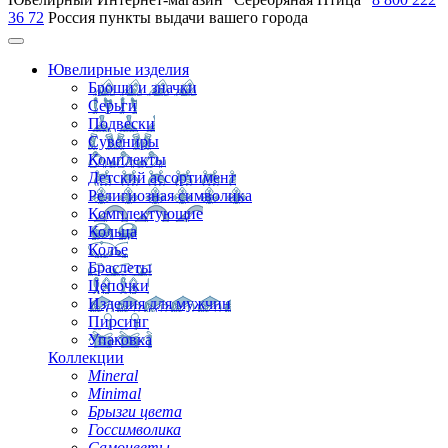
36 72
Россия
пункты выдачи вашего города
Ювелирные изделия
Броши и значки
Серьги
Подвески
Сувениры
Комплекты
Детский ассортимент
Религиозная символика
Комплектующие
Кольца
Колье
Браслеты
Цепочки
Изделия для мужчин
Пирсинг
Упаковка
Коллекции
Mineral
Minimal
Брызги цвета
Госсимволика
Самоцветы