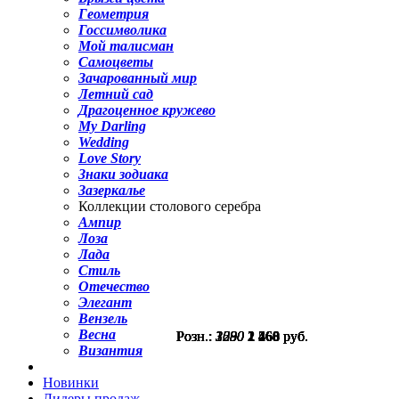
Геометрия
Госсимволика
Мой талисман
Самоцветы
Зачарованный мир
Летний сад
Драгоценное кружево
My Darling
Wedding
Love Story
Знаки зодиака
Зазеркалье
Коллекции столового серебра
Ампир
Лоза
Лада
Стиль
Отечество
Элегант
Вензель
Весна
Розн.:
Розн.:
Розн.:
Розн.:
Розн.:
Розн.:
Розн.:
3290
3290
3290
3290
1680
1680
2080
2 468
2 468
2 468
2 468
1 260
1 260
1 560
руб.
руб.
руб.
руб.
руб.
руб.
руб.
Византия
Новинки
Лидеры продаж