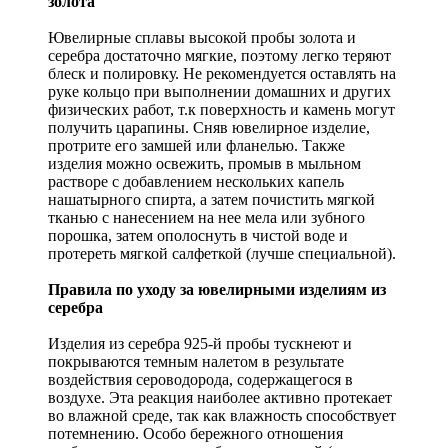
золота
Ювелирные сплавы высокой пробы золота и
серебра достаточно мягкие, поэтому легко теряют
блеск и полировку. Не рекомендуется оставлять на
руке кольцо при выполнении домашних и других
физических работ, т.к поверхность и камень могут
получить царапины. Сняв ювелирное изделие,
протрите его замшей или фланелью. Также
изделия можно освежить, промыв в мыльном
растворе с добавлением нескольких капель
нашатырного спирта, а затем почистить мягкой
тканью с нанесением на нее мела или зубного
порошка, затем ополоснуть в чистой воде и
протереть мягкой салфеткой (лучше специальной).
Правила по уходу за ювелирными изделиям из
серебра
Изделия из серебра 925-й пробы тускнеют и
покрываются темным налетом в результате
воздействия сероводорода, содержащегося в
воздухе. Эта реакция наиболее активно протекает
во влажной среде, так как влажность способствует
потемнению. Особо бережного отношения