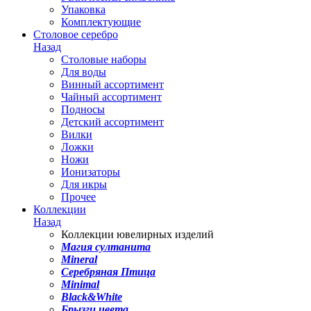
Упаковка
Комплектующие
Столовое серебро
Назад
Столовые наборы
Для воды
Винный ассортимент
Чайный ассортимент
Подносы
Детский ассортимент
Вилки
Ложки
Ножи
Ионизаторы
Для икры
Прочее
Коллекции
Назад
Коллекции ювелирных изделий
Магия султанита
Mineral
Серебряная Птица
Minimal
Black&White
Брызги цвета