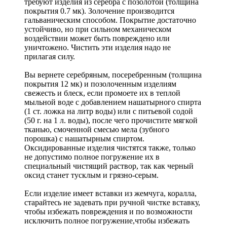
требуют изделия из серебра с позолотой (толщина
покрытия 0.7 мк). Золочение производится
гальваническим способом. Покрытие достаточно
устойчиво, но при сильном механическом
воздействии может быть повреждено или
уничтожено. Чистить эти изделия надо не
прилагая силу.
Вы вернете серебряным, посеребренным (толщина
покрытия 12 мк) и позолоченным изделиям
свежесть и блеск, если промоете их в теплой
мыльной воде с добавлением нашатырного спирта
(1 ст. ложка на литр воды) или с питьевой содой
(50 г. на 1 л. воды), после чего прочистите мягкой
тканью, смоченной смесью мела (зубного
порошка) с нашатырным спиртом.
Оксидированные изделия чистятся также, только
не допустимо полное погружение их в
специальный чистящий раствор, так как черный
оксид станет тусклым и грязно-серым.
Если изделие имеет вставки из жемчуга, коралла,
старайтесь не задевать при ручной чистке вставку,
чтобы избежать повреждения и по возможности
исключить полное погружение,чтобы избежать