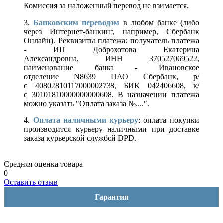
Комиссия за наложенный перевод не взимается.
3.
Банковским переводом
в любом банке (либо
через Интернет-банкинг, например, Сбербанк
Онлайн). Реквизиты платежа: получатель платежа
- ИП Доброхотова Екатерина
Александровна, ИНН 370527069522,
наименование банка - Ивановское
отделение N8639 ПАО Сбербанк, р/
с 40802810117000002738, БИК 042406608, к/
с 30101810000000000608. В назначении платежа
можно указать "Оплата заказа №....".
4.
Оплата наличными курьеру
: оплата покупки
производится курьеру наличными при доставке
заказа курьерской службой DPD.
Средняя оценка товара
0
Оставить отзыв
Гарантия