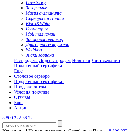
Love Story
Зазеркалье
Магия султанита
Серебряная Птица
Black&White
Геометрия
Мой талисман
Зачарованный мир
Драгоценное кружево
Wedding
Знаки зодиака
Распродажа
Лидеры продаж
Новинки
Лист желаний
Подарочный сертификат
Еще
Столовое серебро
Подарочный сертификат
Продажи оптом
Условия покупки
Отзывы
Блог
Акции
8 800 222 36 72
Ювелирный Интернет-магазин "Серебряная Птица"
8 800 222