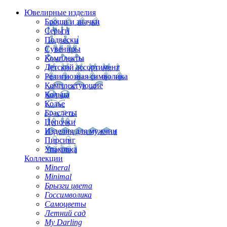
Ювелирные изделия
Броши и значки
Серьги
Подвески
Сувениры
Комплекты
Детский ассортимент
Религиозная символика
Комплектующие
Кольца
Колье
Браслеты
Цепочки
Изделия для мужчин
Пирсинг
Упаковка
Коллекции
Mineral
Minimal
Брызги цвета
Госсимволика
Самоцветы
Летний сад
My Darling