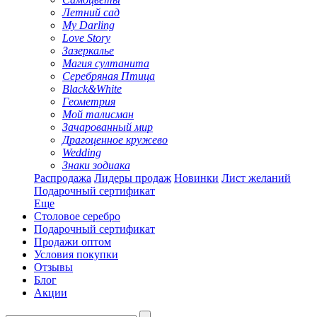
Летний сад
My Darling
Love Story
Зазеркалье
Магия султанита
Серебряная Птица
Black&White
Геометрия
Мой талисман
Зачарованный мир
Драгоценное кружево
Wedding
Знаки зодиака
Распродажа
Лидеры продаж
Новинки
Лист желаний
Подарочный сертификат
Еще
Столовое серебро
Подарочный сертификат
Продажи оптом
Условия покупки
Отзывы
Блог
Акции