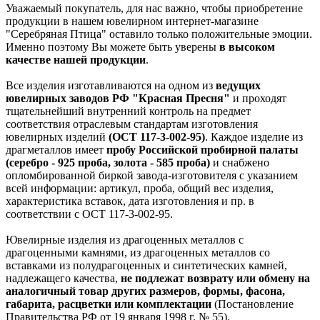
Уважаемый покупатель, для нас важно, чтобы приобретение
продукции в нашем ювелирном интернет-магазине
"Серебряная Птица" оставило только положительные эмоции.
Именно поэтому Вы можете быть уверены
в высоком
качестве нашей продукции
.
Все изделия изготавливаются на одном из
ведущих
ювелирных заводов РФ "Красная Пресня"
и проходят
тщательнейший внутренний контроль на предмет
соответствия отраслевым стандартам изготовления
ювелирных изделий
(ОСТ 117-3-002-95)
. Каждое изделие из
драгметаллов имеет
пробу Российской пробирной палаты
(серебро - 925 проба, золота - 585 проба)
и снабжено
опломбированной биркой завода-изготовителя с указанием
всей информации: артикул, проба, общий вес изделия,
характеристика вставок, дата изготовления и пр. в
соответствии с ОСТ 117-3-002-95.
Ювелирные изделия из драгоценных металлов с
драгоценными камнями, из драгоценных металлов со
вставками из полудрагоценных и синтетических камней,
надлежащего качества,
не подлежат возврату или обмену на
аналогичный товар других размеров, формы, фасона,
габарита, расцветки или комплектации
(Постановление
Правительства РФ от 19 января 1998 г. № 55).