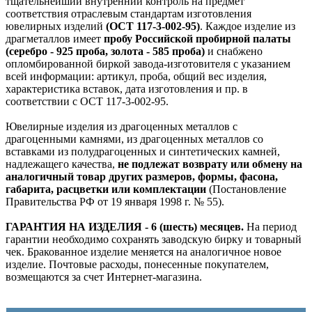
тщательнейший внутренний контроль на предмет
соответствия отраслевым стандартам изготовления
ювелирных изделий
(ОСТ 117-3-002-95)
. Каждое изделие из
драгметаллов имеет
пробу Российской пробирной палаты
(серебро - 925 проба, золота - 585 проба)
и снабжено
опломбированной биркой завода-изготовителя с указанием
всей информации: артикул, проба, общий вес изделия,
характеристика вставок, дата изготовления и пр. в
соответствии с ОСТ 117-3-002-95.
Ювелирные изделия из драгоценных металлов с
драгоценными камнями, из драгоценных металлов со
вставками из полудрагоценных и синтетических камней,
надлежащего качества,
не подлежат возврату или обмену на
аналогичный товар других размеров, формы, фасона,
габарита, расцветки или комплектации
(Постановление
Правительства РФ от 19 января 1998 г. № 55).
ГАРАНТИЯ НА ИЗДЕЛИЯ - 6 (шесть) месяцев.
На период
гарантии необходимо сохранять заводскую бирку и товарный
чек. Бракованное изделие меняется на аналогичное новое
изделие. Почтовые расходы, понесенные покупателем,
возмещаются за счет Интернет-магазина.