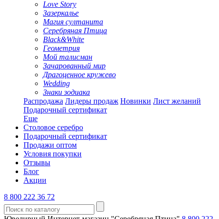
Love Story
Зазеркалье
Магия султанита
Серебряная Птица
Black&White
Геометрия
Мой талисман
Зачарованный мир
Драгоценное кружево
Wedding
Знаки зодиака
Распродажа
Лидеры продаж
Новинки
Лист желаний
Подарочный сертификат
Еще
Столовое серебро
Подарочный сертификат
Продажи оптом
Условия покупки
Отзывы
Блог
Акции
8 800 222 36 72
Ювелирный Интернет-магазин "Серебряная Птица"
8 800 222