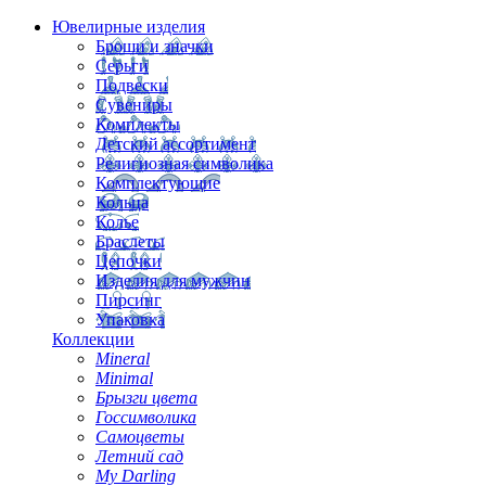
Ювелирные изделия
Броши и значки
Серьги
Подвески
Сувениры
Комплекты
Детский ассортимент
Религиозная символика
Комплектующие
Кольца
Колье
Браслеты
Цепочки
Изделия для мужчин
Пирсинг
Упаковка
Коллекции
Mineral
Minimal
Брызги цвета
Госсимволика
Самоцветы
Летний сад
My Darling