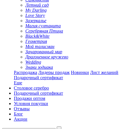
Летний сад
My Darling
Love Story
Зазеркалье
Магия султанита
Серебряная Птица
Black&White
Геометрия
Мой талисман
Зачарованный мир
Драгоценное кружево
Wedding
Знаки зодиака
Распродажа
Лидеры продаж
Новинки
Лист желаний
Подарочный сертификат
Еще
Столовое серебро
Подарочный сертификат
Продажи оптом
Условия покупки
Отзывы
Блог
Акции