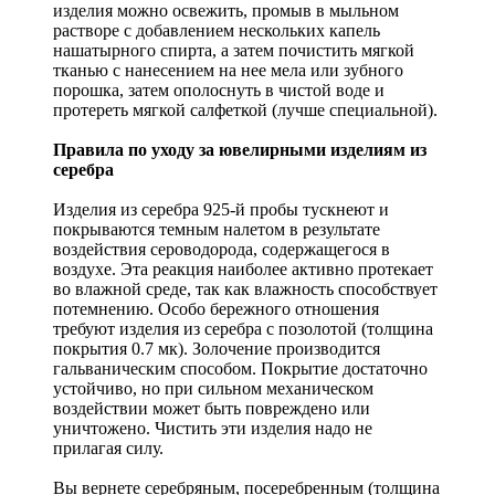
изделия можно освежить, промыв в мыльном
растворе с добавлением нескольких капель
нашатырного спирта, а затем почистить мягкой
тканью с нанесением на нее мела или зубного
порошка, затем ополоснуть в чистой воде и
протереть мягкой салфеткой (лучше специальной).
Правила по уходу за ювелирными изделиям из
серебра
Изделия из серебра 925-й пробы тускнеют и
покрываются темным налетом в результате
воздействия сероводорода, содержащегося в
воздухе. Эта реакция наиболее активно протекает
во влажной среде, так как влажность способствует
потемнению. Особо бережного отношения
требуют изделия из серебра с позолотой (толщина
покрытия 0.7 мк). Золочение производится
гальваническим способом. Покрытие достаточно
устойчиво, но при сильном механическом
воздействии может быть повреждено или
уничтожено. Чистить эти изделия надо не
прилагая силу.
Вы вернете серебряным, посеребренным (толщина