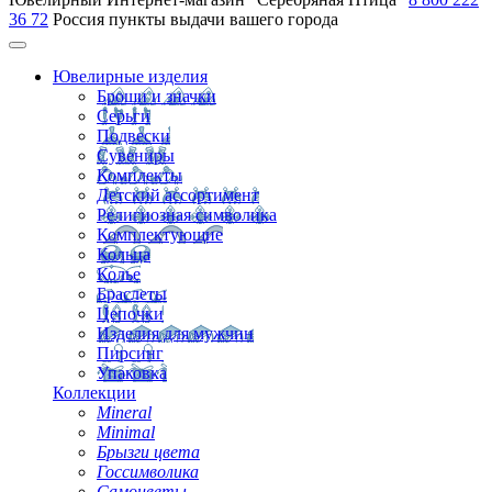
36 72
Россия
пункты выдачи вашего города
Ювелирные изделия
Броши и значки
Серьги
Подвески
Сувениры
Комплекты
Детский ассортимент
Религиозная символика
Комплектующие
Кольца
Колье
Браслеты
Цепочки
Изделия для мужчин
Пирсинг
Упаковка
Коллекции
Mineral
Minimal
Брызги цвета
Госсимволика
Самоцветы