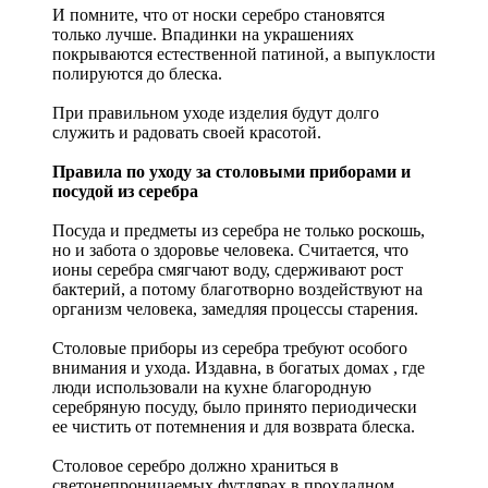
И помните, что от носки серебро становятся
только лучше. Впадинки на украшениях
покрываются естественной патиной, а выпуклости
полируются до блеска.
При правильном уходе изделия будут долго
служить и радовать своей красотой.
Правила по уходу за столовыми приборами и
посудой из серебра
Посуда и предметы из серебра не только роскошь,
но и забота о здоровье человека. Считается, что
ионы серебра смягчают воду, сдерживают рост
бактерий, а потому благотворно воздействуют на
организм человека, замедляя процессы старения.
Столовые приборы из серебра требуют особого
внимания и ухода. Издавна, в богатых домах , где
люди использовали на кухне благородную
серебряную посуду, было принято периодически
ее чистить от потемнения и для возврата блеска.
Столовое серебро должно храниться в
светонепроницаемых футлярах в прохладном