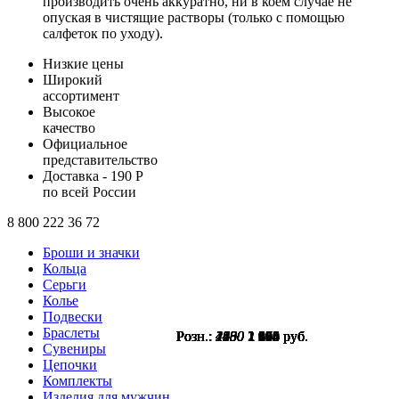
производить очень аккуратно, ни в коем случае не
опуская в чистящие растворы (только с помощью
салфеток по уходу).
Низкие цены
Широкий
ассортимент
Высокое
качество
Официальное
представительство
Доставка - 190 Р
по всей России
8 800 222 36 72
Броши и значки
Кольца
Серьги
Колье
Подвески
Браслеты
Розн.:
Розн.:
Розн.:
Розн.:
Розн.:
Розн.:
Розн.:
Розн.:
Розн.:
Розн.:
Розн.:
4100
4430
4430
4950
1600
1600
1550
2230
2480
2230
2180
1 845
1 994
1 994
2 228
1 200
1 200
1 163
1 673
1 860
1 673
1 635
руб.
руб.
руб.
руб.
руб.
руб.
руб.
руб.
руб.
руб.
руб.
Сувениры
Цепочки
Комплекты
Изделия для мужчин