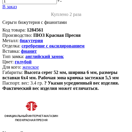
+
-
В заказ
Куплено 2 раза
Серьги бижутерия с фианитами
Код товара:
1284561
Производство:
ПЮЗ Красная Пресня
Металл:
бижутерия
Отделка:
серебрение с оксидированием
Вставка:
фианит
Тип замка:
английский замок
Цвет:
голубой
Для кого:
женское
Габариты:
Высота серег 52 мм, ширина 6 мм, размеры
вставки 6х4 мм. Рабочая зона крючка застежки 5,5 мм
Паспорт. вес:
3.4 гр.
?
Указан усредненный вес изделия.
Фактический вес изделия может отличаться.