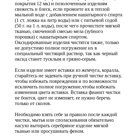
покрытия 12 мк) и позолоченным изделиям
свежесть и блеск, если промоете их в теплой
мыльной воде с добавлением нашатырного спирта
(1 ст. ложка на литр воды) или с питьевой содой
(50 г. на 1 л. воды), после чего прочистите мягкой
тканью, смоченной смесью мела (зубного
порошка) с нашатырным спиртом.
Оксидированные изделия чистятся также, только
не допустимо полное погружение их в
специальный чистящий раствор, так как черный
оксид станет тусклым и грязно-серым.
Если изделие имеет вставки из жемчуга, коралла,
старайтесь не задевать при ручной чистке вставку,
чтобы избежать повреждения и по возможности
исключить полное погружение,чтобы избежать
изменения цвета вставки. Вставка фианит чистки
не боится, цвет не изменяет, ее нужно беречь
только от сколов.
Необходимо взять себе за правило после каждой
чистки, мытья или споласкивания обязательно
насухо вытирать серебряное изделие мягкой
тканью или просушивать феном.