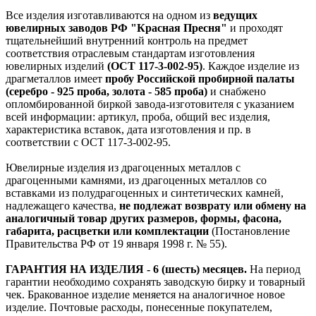
Все изделия изготавливаются на одном из
ведущих
ювелирных заводов РФ "Красная Пресня"
и проходят
тщательнейший внутренний контроль на предмет
соответствия отраслевым стандартам изготовления
ювелирных изделий
(ОСТ 117-3-002-95)
. Каждое изделие из
драгметаллов имеет
пробу Российской пробирной палаты
(серебро - 925 проба, золота - 585 проба)
и снабжено
опломбированной биркой завода-изготовителя с указанием
всей информации: артикул, проба, общий вес изделия,
характеристика вставок, дата изготовления и пр. в
соответствии с ОСТ 117-3-002-95.
Ювелирные изделия из драгоценных металлов с
драгоценными камнями, из драгоценных металлов со
вставками из полудрагоценных и синтетических камней,
надлежащего качества,
не подлежат возврату или обмену на
аналогичный товар других размеров, формы, фасона,
габарита, расцветки или комплектации
(Постановление
Правительства РФ от 19 января 1998 г. № 55).
ГАРАНТИЯ НА ИЗДЕЛИЯ - 6 (шесть) месяцев.
На период
гарантии необходимо сохранять заводскую бирку и товарный
чек. Бракованное изделие меняется на аналогичное новое
изделие. Почтовые расходы, понесенные покупателем,