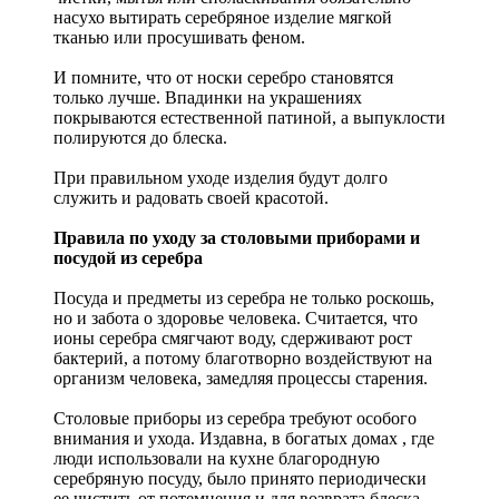
насухо вытирать серебряное изделие мягкой
тканью или просушивать феном.
И помните, что от носки серебро становятся
только лучше. Впадинки на украшениях
покрываются естественной патиной, а выпуклости
полируются до блеска.
При правильном уходе изделия будут долго
служить и радовать своей красотой.
Правила по уходу за столовыми приборами и
посудой из серебра
Посуда и предметы из серебра не только роскошь,
но и забота о здоровье человека. Считается, что
ионы серебра смягчают воду, сдерживают рост
бактерий, а потому благотворно воздействуют на
организм человека, замедляя процессы старения.
Столовые приборы из серебра требуют особого
внимания и ухода. Издавна, в богатых домах , где
люди использовали на кухне благородную
серебряную посуду, было принято периодически
ее чистить от потемнения и для возврата блеска.