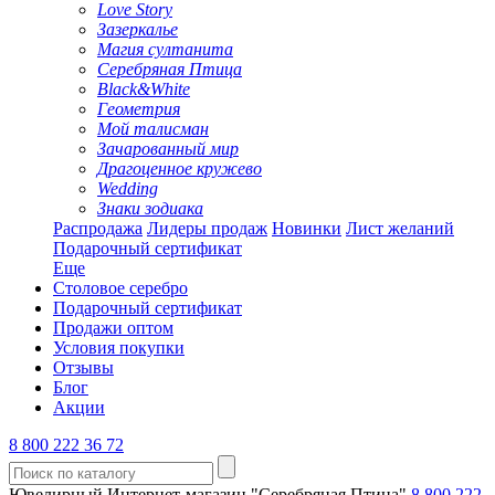
Love Story
Зазеркалье
Магия султанита
Серебряная Птица
Black&White
Геометрия
Мой талисман
Зачарованный мир
Драгоценное кружево
Wedding
Знаки зодиака
Распродажа
Лидеры продаж
Новинки
Лист желаний
Подарочный сертификат
Еще
Столовое серебро
Подарочный сертификат
Продажи оптом
Условия покупки
Отзывы
Блог
Акции
8 800 222 36 72
Ювелирный Интернет-магазин "Серебряная Птица"
8 800 222