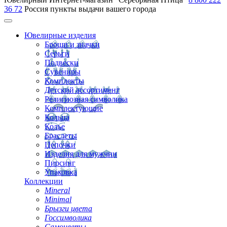
36 72
Россия
пункты выдачи вашего города
Ювелирные изделия
Броши и значки
Серьги
Подвески
Сувениры
Комплекты
Детский ассортимент
Религиозная символика
Комплектующие
Кольца
Колье
Браслеты
Цепочки
Изделия для мужчин
Пирсинг
Упаковка
Коллекции
Mineral
Minimal
Брызги цвета
Госсимволика
Самоцветы