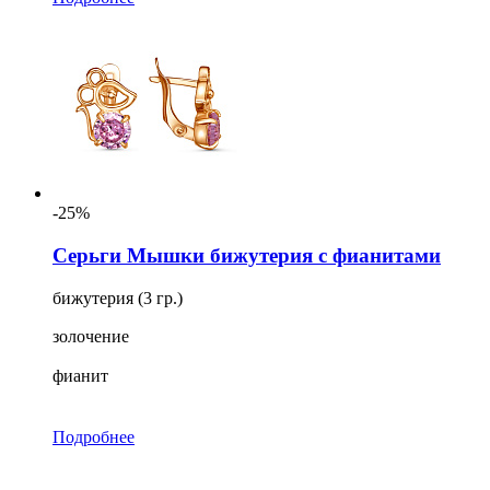
-25%
Серьги Мышки бижутерия с фианитами
бижутерия (3 гр.)
золочение
фианит
Подробнее