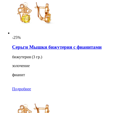
-25%
Серьги Мышки бижутерия с фианитами
бижутерия (3 гр.)
золочение
фианит
Подробнее