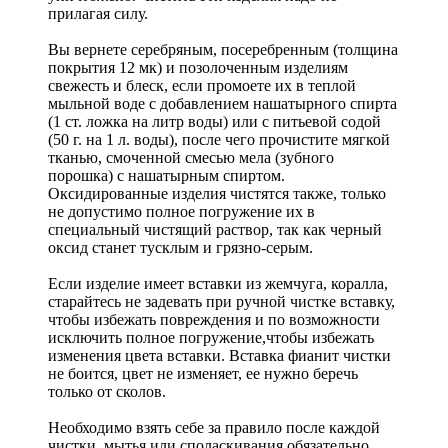
прилагая силу.
Вы вернете серебряным, посеребренным (толщина
покрытия 12 мк) и позолоченным изделиям
свежесть и блеск, если промоете их в теплой
мыльной воде с добавлением нашатырного спирта
(1 ст. ложка на литр воды) или с питьевой содой
(50 г. на 1 л. воды), после чего прочистите мягкой
тканью, смоченной смесью мела (зубного
порошка) с нашатырным спиртом.
Оксидированные изделия чистятся также, только
не допустимо полное погружение их в
специальный чистящий раствор, так как черный
оксид станет тусклым и грязно-серым.
Если изделие имеет вставки из жемчуга, коралла,
старайтесь не задевать при ручной чистке вставку,
чтобы избежать повреждения и по возможности
исключить полное погружение,чтобы избежать
изменения цвета вставки. Вставка фианит чистки
не боится, цвет не изменяет, ее нужно беречь
только от сколов.
Необходимо взять себе за правило после каждой
чистки, мытья или споласкивания обязательно