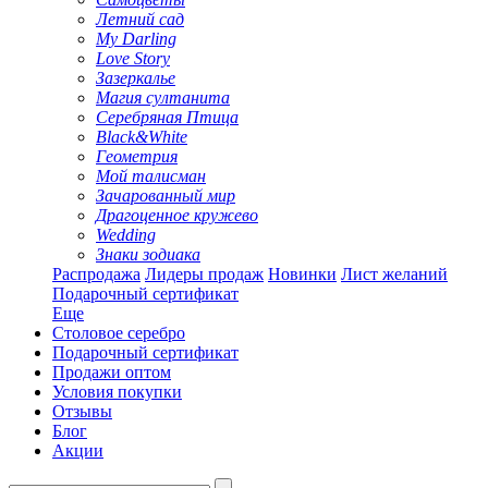
Летний сад
My Darling
Love Story
Зазеркалье
Магия султанита
Серебряная Птица
Black&White
Геометрия
Мой талисман
Зачарованный мир
Драгоценное кружево
Wedding
Знаки зодиака
Распродажа
Лидеры продаж
Новинки
Лист желаний
Подарочный сертификат
Еще
Столовое серебро
Подарочный сертификат
Продажи оптом
Условия покупки
Отзывы
Блог
Акции