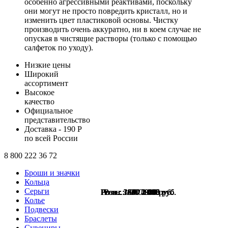
особенно агрессивными реактивами, поскольку
они могут не просто повредить кристалл, но и
изменить цвет пластиковой основы. Чистку
производить очень аккуратно, ни в коем случае не
опуская в чистящие растворы (только с помощью
салфеток по уходу).
Низкие цены
Широкий
ассортимент
Высокое
качество
Официальное
представительство
Доставка - 190 Р
по всей России
8 800 222 36 72
Броши и значки
Кольца
Серьги
Розн.:
Розн.:
Розн.:
Розн.:
Розн.:
Розн.:
Розн.:
Розн.:
Розн.:
Розн.:
Розн.:
3010
3340
3230
3570
3570
1600
1600
1600
1480
1250
1180
2 258
2 505
2 423
2 678
2 678
1 200
1 200
1 200
1 110
885
938
руб.
руб.
руб.
руб.
руб.
руб.
руб.
руб.
руб.
руб.
руб.
Колье
Подвески
Браслеты
Сувениры