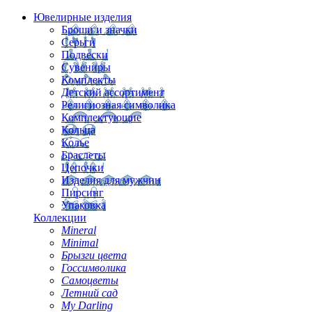
Ювелирные изделия
Броши и значки
Серьги
Подвески
Сувениры
Комплекты
Детский ассортимент
Религиозная символика
Комплектующие
Кольца
Колье
Браслеты
Цепочки
Изделия для мужчин
Пирсинг
Упаковка
Коллекции
Mineral
Minimal
Брызги цвета
Госсимволика
Самоцветы
Летний сад
My Darling