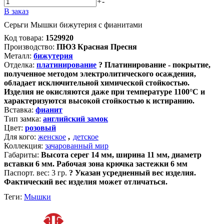
+
-
В заказ
Серьги Мышки бижутерия с фианитами
Код товара:
1529920
Производство:
ПЮЗ Красная Пресня
Металл:
бижутерия
Отделка:
платинирование
?
Платинирование - покрытие,
полученное методом электролитического осаждения,
обладает исключительной химической стойкостью.
Изделия не окисляются даже при температуре 1100°С и
характеризуются высокой стойкостью к истиранию.
Вставка:
фианит
Тип замка:
английский замок
Цвет:
розовый
Для кого:
женское
,
детское
Коллекция:
зачарованный мир
Габариты:
Высота серег 14 мм, ширина 11 мм, диаметр
вставки 6 мм. Рабочая зона крючка застежки 6 мм
Паспорт. вес:
3 гр.
?
Указан усредненный вес изделия.
Фактический вес изделия может отличаться.
Теги:
Мышки