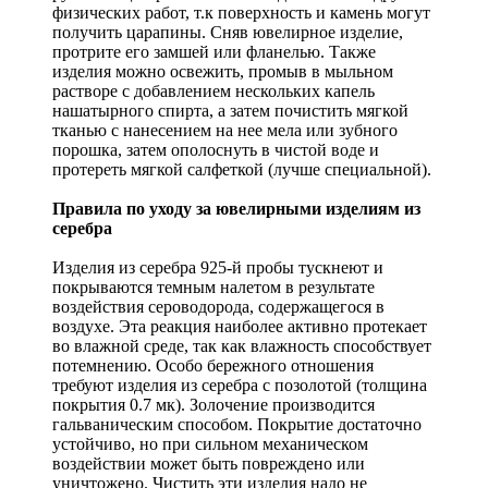
физических работ, т.к поверхность и камень могут
получить царапины. Сняв ювелирное изделие,
протрите его замшей или фланелью. Также
изделия можно освежить, промыв в мыльном
растворе с добавлением нескольких капель
нашатырного спирта, а затем почистить мягкой
тканью с нанесением на нее мела или зубного
порошка, затем ополоснуть в чистой воде и
протереть мягкой салфеткой (лучше специальной).
Правила по уходу за ювелирными изделиям из
серебра
Изделия из серебра 925-й пробы тускнеют и
покрываются темным налетом в результате
воздействия сероводорода, содержащегося в
воздухе. Эта реакция наиболее активно протекает
во влажной среде, так как влажность способствует
потемнению. Особо бережного отношения
требуют изделия из серебра с позолотой (толщина
покрытия 0.7 мк). Золочение производится
гальваническим способом. Покрытие достаточно
устойчиво, но при сильном механическом
воздействии может быть повреждено или
уничтожено. Чистить эти изделия надо не