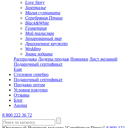
Love Story
Зазеркалье
Магия султанита
Серебряная Птица
Black&White
Геометрия
Мой талисман
Зачарованный мир
Драгоценное кружево
Wedding
Знаки зодиака
Распродажа
Лидеры продаж
Новинки
Лист желаний
Подарочный сертификат
Еще
Столовое серебро
Подарочный сертификат
Продажи оптом
Условия покупки
Отзывы
Блог
Акции
8 800 222 36 72
Ювелирный Интернет-магазин "Серебряная Птица"
8 800 222