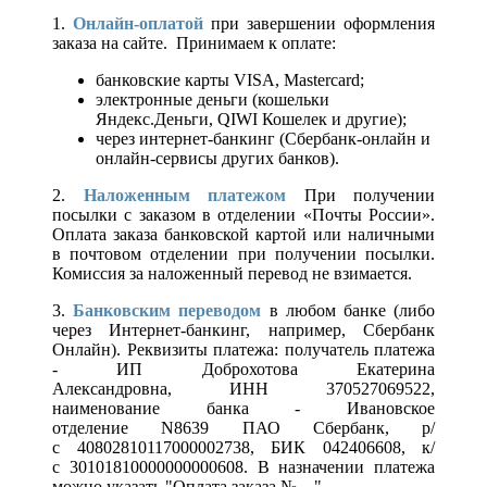
1.
Онлайн-оплатой
при завершении оформления
заказа на сайте. Принимаем к оплате:
банковские карты VISA, Mastercard;
электронные деньги (кошельки
Яндекс.Деньги, QIWI Кошелек и другие);
через интернет-банкинг (Сбербанк-онлайн и
онлайн-сервисы других банков).
2.
Наложенным платежом
При получении
посылки с заказом в отделении «Почты России».
Оплата заказа банковской картой или наличными
в почтовом отделении при получении посылки.
Комиссия за наложенный перевод не взимается.
3.
Банковским переводом
в любом банке (либо
через Интернет-банкинг, например, Сбербанк
Онлайн). Реквизиты платежа: получатель платежа
- ИП Доброхотова Екатерина
Александровна, ИНН 370527069522,
наименование банка - Ивановское
отделение N8639 ПАО Сбербанк, р/
с 40802810117000002738, БИК 042406608, к/
с 30101810000000000608. В назначении платежа
можно указать "Оплата заказа №....".