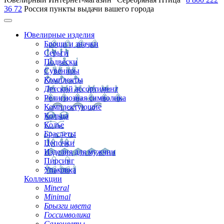
36 72
Россия
пункты выдачи вашего города
Ювелирные изделия
Броши и значки
Серьги
Подвески
Сувениры
Комплекты
Детский ассортимент
Религиозная символика
Комплектующие
Кольца
Колье
Браслеты
Цепочки
Изделия для мужчин
Пирсинг
Упаковка
Коллекции
Mineral
Minimal
Брызги цвета
Госсимволика
Самоцветы