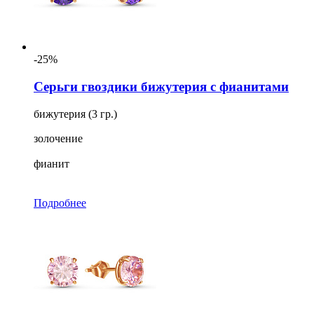
-25%
Серьги гвоздики бижутерия с фианитами
бижутерия (3 гр.)
золочение
фианит
Подробнее