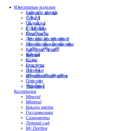
Ювелирные изделия
Броши и значки
Серьги
Подвески
Сувениры
Комплекты
Детский ассортимент
Религиозная символика
Комплектующие
Кольца
Колье
Браслеты
Цепочки
Изделия для мужчин
Пирсинг
Упаковка
Коллекции
Mineral
Minimal
Брызги цвета
Госсимволика
Самоцветы
Летний сад
My Darling