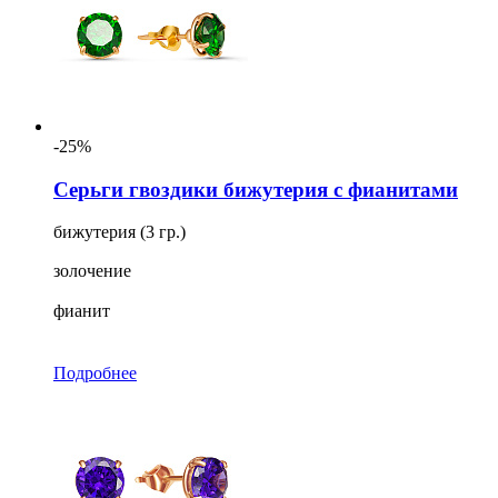
-25%
Серьги гвоздики бижутерия с фианитами
бижутерия (3 гр.)
золочение
фианит
Подробнее