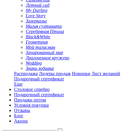
Летний сад
My Darling
Love Story
Зазеркалье
Магия султанита
Серебряная Птица
Black&White
Геометрия
Мой талисман
Зачарованный мир
Драгоценное кружево
Wedding
Знаки зодиака
Распродажа
Лидеры продаж
Новинки
Лист желаний
Подарочный сертификат
Еще
Столовое серебро
Подарочный сертификат
Продажи оптом
Условия покупки
Отзывы
Блог
Акции