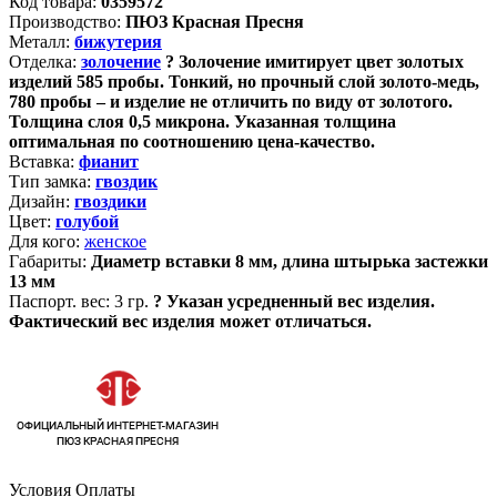
Код товара:
0359572
Производство:
ПЮЗ Красная Пресня
Металл:
бижутерия
Отделка:
золочение
?
Золочение имитирует цвет золотых
изделий 585 пробы. Тонкий, но прочный слой золото-медь,
780 пробы – и изделие не отличить по виду от золотого.
Толщина слоя 0,5 микрона. Указанная толщина
оптимальная по соотношению цена-качество.
Вставка:
фианит
Тип замка:
гвоздик
Дизайн:
гвоздики
Цвет:
голубой
Для кого:
женское
Габариты:
Диаметр вставки 8 мм, длина штырька застежки
13 мм
Паспорт. вес:
3 гр.
?
Указан усредненный вес изделия.
Фактический вес изделия может отличаться.
Условия Оплаты