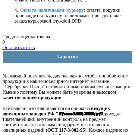
4.
Оплата наличными курьеру
: оплата покупки
производится курьеру наличными при доставке
заказа курьерской службой DPD.
Средняя оценка товара
0
Оставить отзыв
Гарантия
Уважаемый покупатель, для нас важно, чтобы приобретение
продукции в нашем ювелирном интернет-магазине
"Серебряная Птица" оставило только положительные эмоции.
Именно поэтому Вы можете быть уверены
в высоком
качестве нашей продукции
.
Все изделия изготавливаются на одном из
ведущих
Розн.:
Розн.:
Розн.:
Розн.:
Розн.:
Розн.:
Розн.:
Розн.:
Розн.:
Розн.:
Розн.:
Розн.:
Розн.:
Розн.:
Розн.:
Розн.:
Розн.:
Розн.:
Розн.:
Розн.:
Розн.:
2910
3600
3600
3600
3600
3570
3570
3570
1880
1880
2230
1350
1480
1480
1480
1480
1000
1100
1100
1100
1100
2 183
2 700
2 700
2 700
2 700
2 678
2 678
2 678
1 410
1 410
1 673
1 013
1 110
1 110
1 110
1 110
825
825
825
825
750
руб.
руб.
руб.
руб.
руб.
руб.
руб.
руб.
руб.
руб.
руб.
руб.
руб.
руб.
руб.
руб.
руб.
руб.
руб.
руб.
руб.
ювелирных заводов РФ "Красная Пресня"
и проходят
тщательнейший внутренний контроль на предмет
соответствия отраслевым стандартам изготовления
ювелирных изделий
(ОСТ 117-3-002-95)
. Каждое изделие из