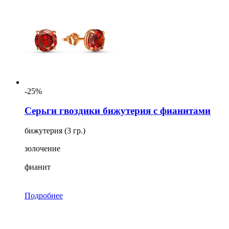
-25%
Серьги гвоздики бижутерия с фианитами
бижутерия (3 гр.)
золочение
фианит
Подробнее