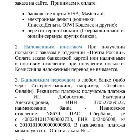
заказа на сайте. Принимаем к оплате:
банковские карты VISA, Mastercard;
электронные деньги (кошельки
Яндекс.Деньги, QIWI Кошелек и другие);
через интернет-банкинг (Сбербанк-онлайн и
онлайн-сервисы других банков).
2.
Наложенным платежом
При получении
посылки с заказом в отделении «Почты России».
Оплата заказа банковской картой или наличными
в почтовом отделении при получении посылки.
Комиссия за наложенный перевод не взимается.
3.
Банковским переводом
в любом банке (либо
через Интернет-банкинг, например, Сбербанк
Онлайн). Реквизиты платежа: получатель платежа
- ИП Доброхотова Екатерина
Александровна, ИНН 370527069522,
наименование банка - Ивановское
отделение N8639 ПАО Сбербанк, р/
с 40802810117000002738, БИК 042406608, к/
с 30101810000000000608. В назначении платежа
можно указать "Оплата заказа №....".