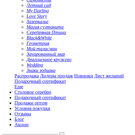
Летний сад
My Darling
Love Story
Зазеркалье
Магия султанита
Серебряная Птица
Black&White
Геометрия
Мой талисман
Зачарованный мир
Драгоценное кружево
Wedding
Знаки зодиака
Распродажа
Лидеры продаж
Новинки
Лист желаний
Подарочный сертификат
Еще
Столовое серебро
Подарочный сертификат
Продажи оптом
Условия покупки
Отзывы
Блог
Акции