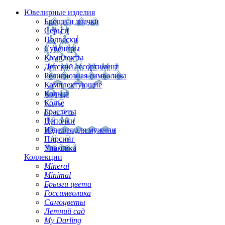
Ювелирные изделия
Броши и значки
Серьги
Подвески
Сувениры
Комплекты
Детский ассортимент
Религиозная символика
Комплектующие
Кольца
Колье
Браслеты
Цепочки
Изделия для мужчин
Пирсинг
Упаковка
Коллекции
Mineral
Minimal
Брызги цвета
Госсимволика
Самоцветы
Летний сад
My Darling