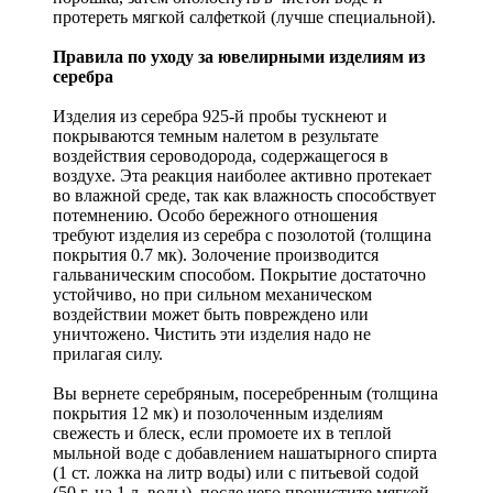
протереть мягкой салфеткой (лучше специальной).
Правила по уходу за ювелирными изделиям из
серебра
Изделия из серебра 925-й пробы тускнеют и
покрываются темным налетом в результате
воздействия сероводорода, содержащегося в
воздухе. Эта реакция наиболее активно протекает
во влажной среде, так как влажность способствует
потемнению. Особо бережного отношения
требуют изделия из серебра с позолотой (толщина
покрытия 0.7 мк). Золочение производится
гальваническим способом. Покрытие достаточно
устойчиво, но при сильном механическом
воздействии может быть повреждено или
уничтожено. Чистить эти изделия надо не
прилагая силу.
Вы вернете серебряным, посеребренным (толщина
покрытия 12 мк) и позолоченным изделиям
свежесть и блеск, если промоете их в теплой
мыльной воде с добавлением нашатырного спирта
(1 ст. ложка на литр воды) или с питьевой содой
(50 г. на 1 л. воды), после чего прочистите мягкой