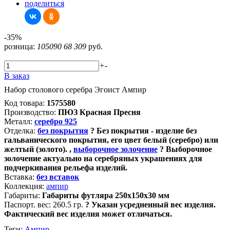
поделиться
-35%
розница:
105090
68 309
руб.
+
-
В заказ
Набор столового серебра Эгоист Ампир
Код товара:
1575580
Производство:
ПЮЗ Красная Пресня
Металл:
серебро 925
Отделка:
без покрытия
?
Без покрытия - изделие без
гальванического покрытия, его цвет белый (серебро) или
желтый (золото).
,
выборочное золочение
?
Выборочное
золочение актуально на серебряных украшениях для
подчеркивания рельефа изделий.
Вставка:
без вставок
Коллекция:
ампир
Габариты:
Габариты футляра 250х150х30 мм
Паспорт. вес:
260.5 гр.
?
Указан усредненный вес изделия.
Фактический вес изделия может отличаться.
Теги:
Ампир