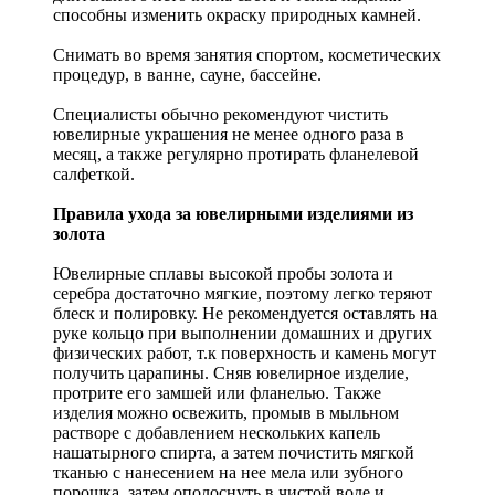
способны изменить окраску природных камней.
Снимать во время занятия спортом, косметических
процедур, в ванне, сауне, бассейне.
Специалисты обычно рекомендуют чистить
ювелирные украшения не менее одного раза в
месяц, а также регулярно протирать фланелевой
салфеткой.
Правила ухода за ювелирными изделиями из
золота
Ювелирные сплавы высокой пробы золота и
серебра достаточно мягкие, поэтому легко теряют
блеск и полировку. Не рекомендуется оставлять на
руке кольцо при выполнении домашних и других
физических работ, т.к поверхность и камень могут
получить царапины. Сняв ювелирное изделие,
протрите его замшей или фланелью. Также
изделия можно освежить, промыв в мыльном
растворе с добавлением нескольких капель
нашатырного спирта, а затем почистить мягкой
тканью с нанесением на нее мела или зубного
порошка, затем ополоснуть в чистой воде и