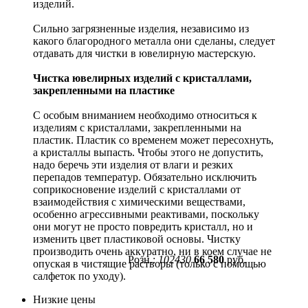
изделий.
Сильно загрязненные изделия, независимо из
какого благородного металла они сделаны, следует
отдавать для чистки в ювелирную мастерскую.
Чистка ювелирных изделий с кристаллами,
закрепленными на пластике
С особым вниманием необходимо относиться к
изделиям с кристаллами, закрепленными на
пластик. Пластик со временем может пересохнуть,
а кристаллы выпасть. Чтобы этого не допустить,
надо беречь эти изделия от влаги и резких
перепадов температур. Обязательно исключить
соприкосновение изделий с кристаллами от
взаимодействия с химическими веществами,
особенно агрессивными реактивами, поскольку
они могут не просто повредить кристалл, но и
изменить цвет пластиковой основы. Чистку
производить очень аккуратно, ни в коем случае не
Розн.:
102430
66 580
руб.
опуская в чистящие растворы (только с помощью
салфеток по уходу).
Низкие цены