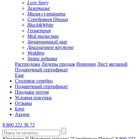
Love Story
Зазеркалье
Магия султанита
Серебряная Птица
Black&White
Геометрия
Мой талисман
Зачарованный мир
Драгоценное кружево
Wedding
Знаки зодиака
Распродажа
Лидеры продаж
Новинки
Лист желаний
Подарочный сертификат
Еще
Столовое серебро
Подарочный сертификат
Продажи оптом
Условия покупки
Отзывы
Блог
Акции
8 800 222 36 72
Ювелирный Интернет-магазин "Серебряная Птица"
8 800 222