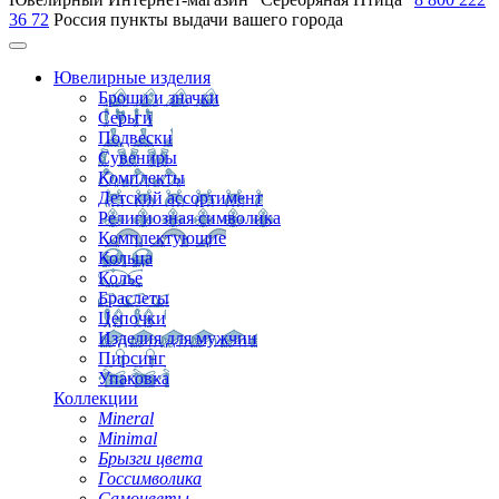
36 72
Россия
пункты выдачи вашего города
Ювелирные изделия
Броши и значки
Серьги
Подвески
Сувениры
Комплекты
Детский ассортимент
Религиозная символика
Комплектующие
Кольца
Колье
Браслеты
Цепочки
Изделия для мужчин
Пирсинг
Упаковка
Коллекции
Mineral
Minimal
Брызги цвета
Госсимволика
Самоцветы