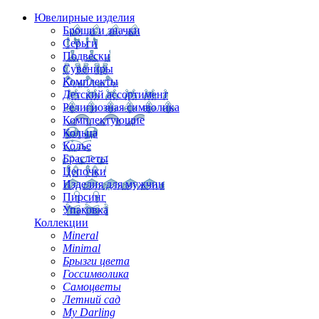
Ювелирные изделия
Броши и значки
Серьги
Подвески
Сувениры
Комплекты
Детский ассортимент
Религиозная символика
Комплектующие
Кольца
Колье
Браслеты
Цепочки
Изделия для мужчин
Пирсинг
Упаковка
Коллекции
Mineral
Minimal
Брызги цвета
Госсимволика
Самоцветы
Летний сад
My Darling