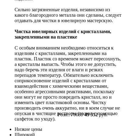
Сильно загрязненные изделия, независимо из
какого благородного металла они сделаны, следует
отдавать для чистки в ювелирную мастерскую.
Чистка ювелирных изделий с кристаллами,
закрепленными на пластике
С особым вниманием необходимо относиться к
изделиям с кристаллами, закрепленными на
пластик. Пластик со временем может пересохнуть,
а кристаллы выпасть. Чтобы этого не допустить,
надо беречь эти изделия от влаги и резких
перепадов температур. Обязательно исключить
соприкосновение изделий с кристаллами от
взаимодействия с химическими веществами,
особенно агрессивными реактивами, поскольку
они могут не просто повредить кристалл, но и
изменить цвет пластиковой основы. Чистку
производить очень аккуратно, ни в коем случае не
опуская в чистящие растворы (только с помощью
Розн.:
70080
45 552
руб.
салфеток по уходу).
Низкие цены
Широкий