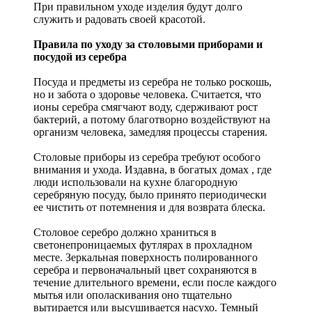
При правильном уходе изделия будут долго
служить и радовать своей красотой.
Правила по уходу за столовыми приборами и
посудой из серебра
Посуда и предметы из серебра не только роскошь,
но и забота о здоровье человека. Считается, что
ионы серебра смягчают воду, сдерживают рост
бактерий, а потому благотворно воздействуют на
организм человека, замедляя процессы старения.
Столовые приборы из серебра требуют особого
внимания и ухода. Издавна, в богатых домах , где
люди использовали на кухне благородную
серебряную посуду, было принято периодически
ее чистить от потемнения и для возврата блеска.
Столовое серебро должно храниться в
светонепроницаемых футлярах в прохладном
месте. Зеркальная поверхность полированного
серебра и первоначальный цвет сохраняются в
течение длительного времени, если после каждого
мытья или ополаскивания оно тщательно
вытирается или высушивается насухо. Темный