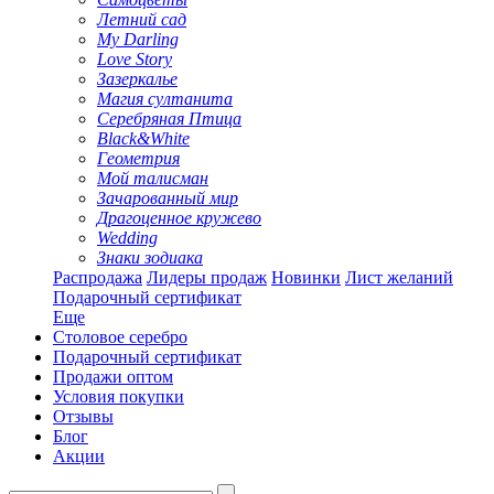
Летний сад
My Darling
Love Story
Зазеркалье
Магия султанита
Серебряная Птица
Black&White
Геометрия
Мой талисман
Зачарованный мир
Драгоценное кружево
Wedding
Знаки зодиака
Распродажа
Лидеры продаж
Новинки
Лист желаний
Подарочный сертификат
Еще
Столовое серебро
Подарочный сертификат
Продажи оптом
Условия покупки
Отзывы
Блог
Акции