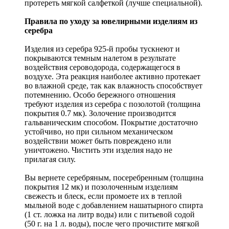
протереть мягкой салфеткой (лучше специальной).
Правила по уходу за ювелирными изделиям из
серебра
Изделия из серебра 925-й пробы тускнеют и
покрываются темным налетом в результате
воздействия сероводорода, содержащегося в
воздухе. Эта реакция наиболее активно протекает
во влажной среде, так как влажность способствует
потемнению. Особо бережного отношения
требуют изделия из серебра с позолотой (толщина
покрытия 0.7 мк). Золочение производится
гальваническим способом. Покрытие достаточно
устойчиво, но при сильном механическом
воздействии может быть повреждено или
уничтожено. Чистить эти изделия надо не
прилагая силу.
Вы вернете серебряным, посеребренным (толщина
покрытия 12 мк) и позолоченным изделиям
свежесть и блеск, если промоете их в теплой
мыльной воде с добавлением нашатырного спирта
(1 ст. ложка на литр воды) или с питьевой содой
(50 г. на 1 л. воды), после чего прочистите мягкой