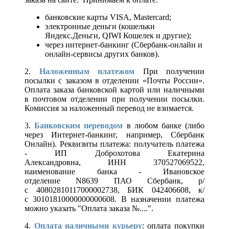
банковские карты VISA, Mastercard;
электронные деньги (кошельки
Яндекс.Деньги, QIWI Кошелек и другие);
через интернет-банкинг (Сбербанк-онлайн и
онлайн-сервисы других банков).
2.
Наложенным платежом
При получении
посылки с заказом в отделении «Почты России».
Оплата заказа банковской картой или наличными
в почтовом отделении при получении посылки.
Комиссия за наложенный перевод не взимается.
3.
Банковским переводом
в любом банке (либо
через Интернет-банкинг, например, Сбербанк
Онлайн). Реквизиты платежа: получатель платежа
- ИП Доброхотова Екатерина
Александровна, ИНН 370527069522,
наименование банка - Ивановское
отделение N8639 ПАО Сбербанк, р/
с 40802810117000002738, БИК 042406608, к/
с 30101810000000000608. В назначении платежа
можно указать "Оплата заказа №....".
4.
Оплата наличными курьеру
: оплата покупки