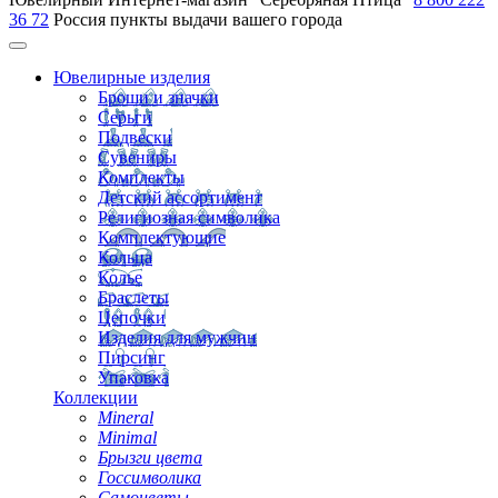
36 72
Россия
пункты выдачи вашего города
Ювелирные изделия
Броши и значки
Серьги
Подвески
Сувениры
Комплекты
Детский ассортимент
Религиозная символика
Комплектующие
Кольца
Колье
Браслеты
Цепочки
Изделия для мужчин
Пирсинг
Упаковка
Коллекции
Mineral
Minimal
Брызги цвета
Госсимволика
Самоцветы