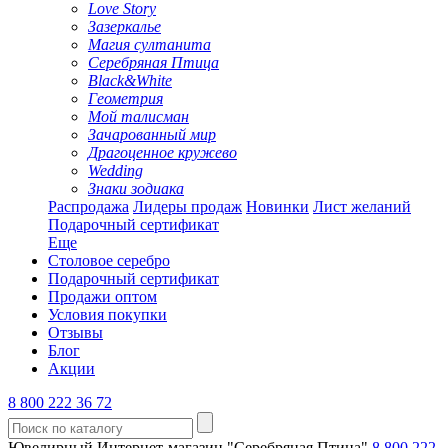
Love Story
Зазеркалье
Магия султанита
Серебряная Птица
Black&White
Геометрия
Мой талисман
Зачарованный мир
Драгоценное кружево
Wedding
Знаки зодиака
Распродажа
Лидеры продаж
Новинки
Лист желаний
Подарочный сертификат
Еще
Столовое серебро
Подарочный сертификат
Продажи оптом
Условия покупки
Отзывы
Блог
Акции
8 800 222 36 72
Ювелирный Интернет-магазин "Серебряная Птица"
8 800 222