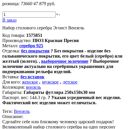
розница:
73660
47 879
руб.
+
-
В заказ
Набор столового серебра Эгоист Вензель
Код товара:
1575851
Производство:
ПЮЗ Красная Пресня
Металл:
серебро 925
Отделка:
без покрытия
?
Без покрытия - изделие без
гальванического покрытия, его цвет белый (серебро) или
желтый (золото).
,
выборочное золочение
?
Выборочное
золочение актуально на серебряных украшениях для
подчеркивания рельефа изделий.
Вставка:
без вставок
Для кого:
женское
,
мужское
,
детское
Коллекция:
вензель
Габариты:
Габариты футляра 250х150х30 мм
Паспорт. вес:
144.3 гр.
?
Указан усредненный вес изделия.
Фактический вес изделия может отличаться.
Теги:
Вензель
Описание:
Сделайте себе или близкому человеку царский подарок!
Великолепный набор столового серебра на одну персону