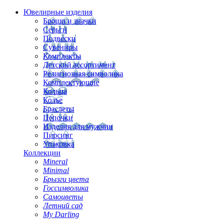
Ювелирные изделия
Броши и значки
Серьги
Подвески
Сувениры
Комплекты
Детский ассортимент
Религиозная символика
Комплектующие
Кольца
Колье
Браслеты
Цепочки
Изделия для мужчин
Пирсинг
Упаковка
Коллекции
Mineral
Minimal
Брызги цвета
Госсимволика
Самоцветы
Летний сад
My Darling