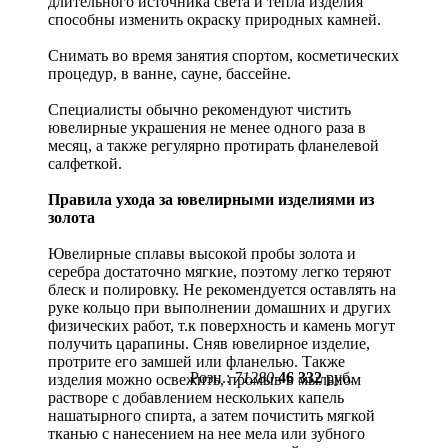
длительного источника света и тепла изделия
способны изменить окраску природных камней.
Снимать во время занятия спортом, косметических
процедур, в ванне, сауне, бассейне.
Специалисты обычно рекомендуют чистить
ювелирные украшения не менее одного раза в
месяц, а также регулярно протирать фланелевой
салфеткой.
Правила ухода за ювелирными изделиями из
золота
Ювелирные сплавы высокой пробы золота и
серебра достаточно мягкие, поэтому легко теряют
блеск и полировку. Не рекомендуется оставлять на
руке кольцо при выполнении домашних и других
физических работ, т.к поверхность и камень могут
получить царапины. Сняв ювелирное изделие,
протрите его замшей или фланелью. Также
Розн.:
71280
46 332
руб.
изделия можно освежить, промыв в мыльном
растворе с добавлением нескольких капель
нашатырного спирта, а затем почистить мягкой
тканью с нанесением на нее мела или зубного