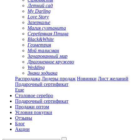
Летний сад
My Darling
Love Story
Зазеркалье
Магия султанита
Серебряная Птица
Black&White
Геометрия
Мой талисман
Зачарованный мир
Драгоценное кружево
Wedding
Знаки зодиака
Распродажа
Лидеры продаж
Новинки
Лист желаний
Подарочный сертификат
Еще
Столовое серебро
Подарочный сертификат
Продажи оптом
Условия покупки
Отзывы
Блог
Акции