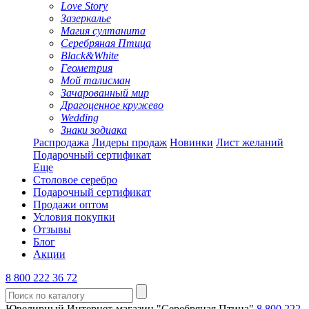
Love Story
Зазеркалье
Магия султанита
Серебряная Птица
Black&White
Геометрия
Мой талисман
Зачарованный мир
Драгоценное кружево
Wedding
Знаки зодиака
Распродажа
Лидеры продаж
Новинки
Лист желаний
Подарочный сертификат
Еще
Столовое серебро
Подарочный сертификат
Продажи оптом
Условия покупки
Отзывы
Блог
Акции
8 800 222 36 72
Ювелирный Интернет-магазин "Серебряная Птица"
8 800 222