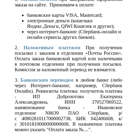
заказа на сайте. Принимаем к оплате:
банковские карты VISA, Mastercard;
электронные деньги (кошельки
Яндекс.Деньги, QIWI Кошелек и другие);
через интернет-банкинг (Сбербанк-онлайн и
онлайн-сервисы других банков).
2.
Наложенным платежом
При получении
посылки с заказом в отделении «Почты России».
Оплата заказа банковской картой или наличными
в почтовом отделении при получении посылки.
Комиссия за наложенный перевод не взимается.
3.
Банковским переводом
в любом банке (либо
через Интернет-банкинг, например, Сбербанк
Онлайн). Реквизиты платежа: получатель платежа
- ИП Доброхотова Екатерина
Александровна, ИНН 370527069522,
наименование банка - Ивановское
отделение N8639 ПАО Сбербанк, р/
с 40802810117000002738, БИК 042406608, к/
с 30101810000000000608. В назначении платежа
можно указать "Оплата заказа №....".