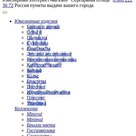
36 72
Россия
пункты выдачи вашего города
Ювелирные изделия
Броши и значки
Серьги
Подвески
Сувениры
Комплекты
Детский ассортимент
Религиозная символика
Комплектующие
Кольца
Колье
Браслеты
Цепочки
Изделия для мужчин
Пирсинг
Упаковка
Коллекции
Mineral
Minimal
Брызги цвета
Госсимволика
Самоцветы