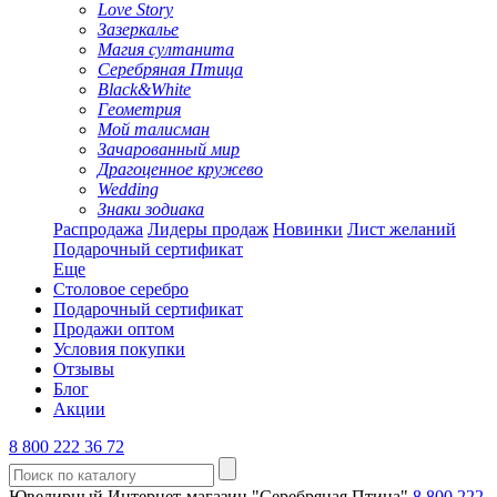
Love Story
Зазеркалье
Магия султанита
Серебряная Птица
Black&White
Геометрия
Мой талисман
Зачарованный мир
Драгоценное кружево
Wedding
Знаки зодиака
Распродажа
Лидеры продаж
Новинки
Лист желаний
Подарочный сертификат
Еще
Столовое серебро
Подарочный сертификат
Продажи оптом
Условия покупки
Отзывы
Блог
Акции
8 800 222 36 72
Ювелирный Интернет-магазин "Серебряная Птица"
8 800 222