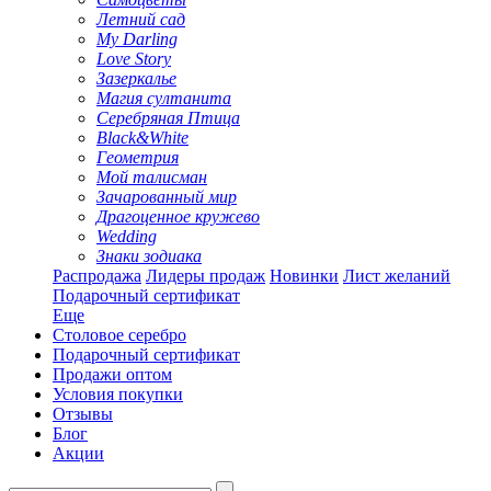
Летний сад
My Darling
Love Story
Зазеркалье
Магия султанита
Серебряная Птица
Black&White
Геометрия
Мой талисман
Зачарованный мир
Драгоценное кружево
Wedding
Знаки зодиака
Распродажа
Лидеры продаж
Новинки
Лист желаний
Подарочный сертификат
Еще
Столовое серебро
Подарочный сертификат
Продажи оптом
Условия покупки
Отзывы
Блог
Акции