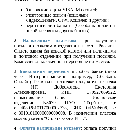
банковские карты VISA, Mastercard;
электронные деньги (кошельки
Яндекс.Деньги, QIWI Кошелек и другие);
через интернет-банкинг (Сбербанк-онлайн и
онлайн-сервисы других банков).
2.
Наложенным платежом
При получении
посылки с заказом в отделении «Почты России».
Оплата заказа банковской картой или наличными
в почтовом отделении при получении посылки.
Комиссия за наложенный перевод не взимается.
3.
Банковским переводом
в любом банке (либо
через Интернет-банкинг, например, Сбербанк
Онлайн). Реквизиты платежа: получатель платежа
- ИП Доброхотова Екатерина
Александровна, ИНН 370527069522,
наименование банка - Ивановское
отделение N8639 ПАО Сбербанк, р/
с 40802810117000002738, БИК 042406608, к/
с 30101810000000000608. В назначении платежа
можно указать "Оплата заказа №....".
4.
Оплата наличными курьеру
: оплата покупки