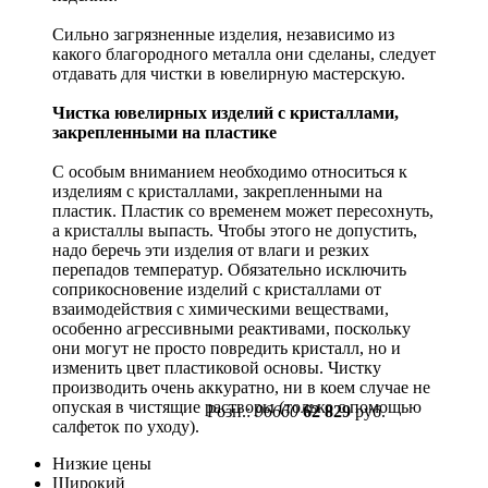
Сильно загрязненные изделия, независимо из
какого благородного металла они сделаны, следует
отдавать для чистки в ювелирную мастерскую.
Чистка ювелирных изделий с кристаллами,
закрепленными на пластике
С особым вниманием необходимо относиться к
изделиям с кристаллами, закрепленными на
пластик. Пластик со временем может пересохнуть,
а кристаллы выпасть. Чтобы этого не допустить,
надо беречь эти изделия от влаги и резких
перепадов температур. Обязательно исключить
соприкосновение изделий с кристаллами от
взаимодействия с химическими веществами,
особенно агрессивными реактивами, поскольку
они могут не просто повредить кристалл, но и
изменить цвет пластиковой основы. Чистку
производить очень аккуратно, ни в коем случае не
опуская в чистящие растворы (только с помощью
Розн.:
96660
62 829
руб.
салфеток по уходу).
Низкие цены
Широкий