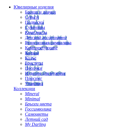
Ювелирные изделия
Броши и значки
Серьги
Подвески
Сувениры
Комплекты
Детский ассортимент
Религиозная символика
Комплектующие
Кольца
Колье
Браслеты
Цепочки
Изделия для мужчин
Пирсинг
Упаковка
Коллекции
Mineral
Minimal
Брызги цвета
Госсимволика
Самоцветы
Летний сад
My Darling