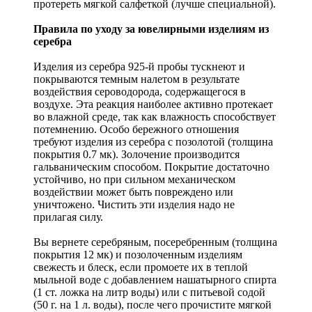
протереть мягкой салфеткой (лучше специальной).
Правила по уходу за ювелирными изделиям из
серебра
Изделия из серебра 925-й пробы тускнеют и
покрываются темным налетом в результате
воздействия сероводорода, содержащегося в
воздухе. Эта реакция наиболее активно протекает
во влажной среде, так как влажность способствует
потемнению. Особо бережного отношения
требуют изделия из серебра с позолотой (толщина
покрытия 0.7 мк). Золочение производится
гальваническим способом. Покрытие достаточно
устойчиво, но при сильном механическом
воздействии может быть повреждено или
уничтожено. Чистить эти изделия надо не
прилагая силу.
Вы вернете серебряным, посеребренным (толщина
покрытия 12 мк) и позолоченным изделиям
свежесть и блеск, если промоете их в теплой
мыльной воде с добавлением нашатырного спирта
(1 ст. ложка на литр воды) или с питьевой содой
(50 г. на 1 л. воды), после чего прочистите мягкой