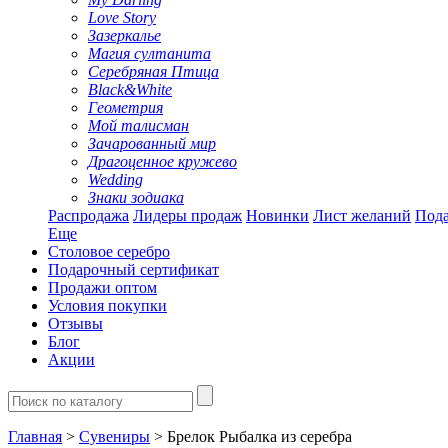
Love Story
Зазеркалье
Магия султанита
Серебряная Птица
Black&White
Геометрия
Мой талисман
Зачарованный мир
Драгоценное кружево
Wedding
Знаки зодиака
Распродажа
Лидеры продаж
Новинки
Лист желаний
Пода
Еще
Столовое серебро
Подарочный сертификат
Продажи оптом
Условия покупки
Отзывы
Блог
Акции
Главная
>
Сувениры
> Брелок Рыбалка из серебра