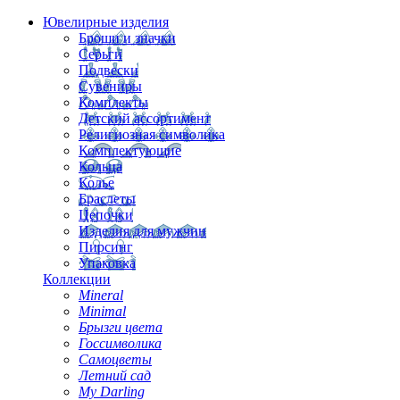
Ювелирные изделия
Броши и значки
Серьги
Подвески
Сувениры
Комплекты
Детский ассортимент
Религиозная символика
Комплектующие
Кольца
Колье
Браслеты
Цепочки
Изделия для мужчин
Пирсинг
Упаковка
Коллекции
Mineral
Minimal
Брызги цвета
Госсимволика
Самоцветы
Летний сад
My Darling