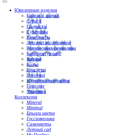
Ювелирные изделия
Броши и значки
Серьги
Подвески
Сувениры
Комплекты
Детский ассортимент
Религиозная символика
Комплектующие
Кольца
Колье
Браслеты
Цепочки
Изделия для мужчин
Пирсинг
Упаковка
Коллекции
Mineral
Minimal
Брызги цвета
Госсимволика
Самоцветы
Летний сад
My Darling