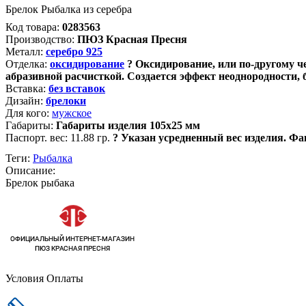
Брелок Рыбалка из серебра
Код товара:
0283563
Производство:
ПЮЗ Красная Пресня
Металл:
серебро 925
Отделка:
оксидирование
?
Оксидирование, или по-другому ч
абразивной расчисткой. Создается эффект неоднородности,
Вставка:
без вставок
Дизайн:
брелоки
Для кого:
мужское
Габариты:
Габариты изделия 105х25 мм
Паспорт. вес:
11.88 гр.
?
Указан усредненный вес изделия. Фа
Теги:
Рыбалка
Описание:
Брелок рыбака
Условия Оплаты