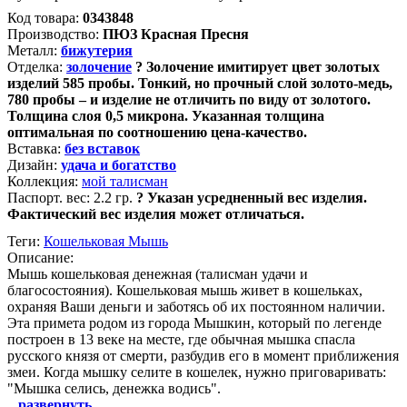
Код товара:
0343848
Производство:
ПЮЗ Красная Пресня
Металл:
бижутерия
Отделка:
золочение
?
Золочение имитирует цвет золотых
изделий 585 пробы. Тонкий, но прочный слой золото-медь,
780 пробы – и изделие не отличить по виду от золотого.
Толщина слоя 0,5 микрона. Указанная толщина
оптимальная по соотношению цена-качество.
Вставка:
без вставок
Дизайн:
удача и богатство
Коллекция:
мой талисман
Паспорт. вес:
2.2 гр.
?
Указан усредненный вес изделия.
Фактический вес изделия может отличаться.
Теги:
Кошельковая Мышь
Описание:
Мышь кошельковая денежная (талисман удачи и
благосостояния). Кошельковая мышь живет в кошельках,
охраняя Ваши деньги и заботясь об их постоянном наличии.
Эта примета родом из города Мышкин, который по легенде
построен в 13 веке на месте, где обычная мышка спасла
русского князя от смерти, разбудив его в момент приближения
змеи. Когда мышку селите в кошелек, нужно приговаривать:
"Мышка селись, денежка водись".
...
развернуть