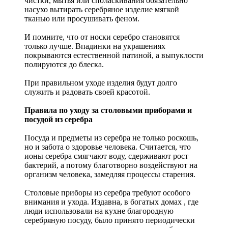
чистки, мытья или споласкивания обязательно
насухо вытирать серебряное изделие мягкой
тканью или просушивать феном.
И помните, что от носки серебро становятся
только лучше. Впадинки на украшениях
покрываются естественной патиной, а выпуклости
полируются до блеска.
При правильном уходе изделия будут долго
служить и радовать своей красотой.
Правила по уходу за столовыми приборами и
посудой из серебра
Посуда и предметы из серебра не только роскошь,
но и забота о здоровье человека. Считается, что
ионы серебра смягчают воду, сдерживают рост
бактерий, а потому благотворно воздействуют на
организм человека, замедляя процессы старения.
Столовые приборы из серебра требуют особого
внимания и ухода. Издавна, в богатых домах , где
люди использовали на кухне благородную
серебряную посуду, было принято периодически