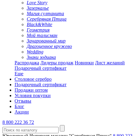
Love Story
Зазеркалье
Магия султанита
Серебряная Птица
Black&White
Геометрия
Мой талисман
Зачарованный мир
Драгоценное кружево
Wedding
Знаки зодиака
Распродажа
Лидеры продаж
Новинки
Лист желаний
Подарочный сертификат
Еще
Столовое серебро
Подарочный сертификат
Продажи оптом
Условия покупки
Отзывы
Блог
Акции
8 800 222 36 72
Ювелирный Интернет-магазин "Серебряная Птица"
8 800 222