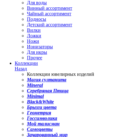
Для воды
Винный ассортимент
Чайный ассортимент
Подносы
Детский ассортимент
Вилки
Ложки
Ножи
Ионизаторы
Для икры
Прочее
Коллекции
Назад
Коллекции ювелирных изделий
Магия султанита
Mineral
Серебряная Птица
Minimal
Black&White
Брызги цвета
Геометрия
Госсимволика
Мой талисман
Самоцветы
Зачарованный мир