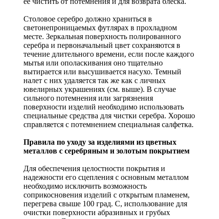
ее чистить от потемнения и для возврата блеска.
Столовое серебро должно храниться в
светонепроницаемых футлярах в прохладном
месте. Зеркальная поверхность полированного
серебра и первоначальный цвет сохраняются в
течение длительного времени, если после каждого
мытья или ополаскивания оно тщательно
вытирается или высушивается насухо. Темный
налет с них удаляется так же как с личных
ювелирных украшениях (см. выше). В случае
сильного потемнения или загрязнения
поверхности изделий необходимо использовать
специальные средства для чистки серебра. Хорошо
справляется с потемнением специальная салфетка.
Правила по уходу за изделиями из цветных
металлов с серебряным и золотым покрытием
Для обеспечения целостности покрытия и
надежности его сцепления с основным металлом
необходимо исключить возможность
соприкосновения изделий с открытым пламенем,
перегрева свыше 100 град. С, использование для
очистки поверхности абразивных и грубых