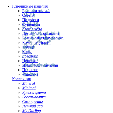
Ювелирные изделия
Броши и значки
Серьги
Подвески
Сувениры
Комплекты
Детский ассортимент
Религиозная символика
Комплектующие
Кольца
Колье
Браслеты
Цепочки
Изделия для мужчин
Пирсинг
Упаковка
Коллекции
Mineral
Minimal
Брызги цвета
Госсимволика
Самоцветы
Летний сад
My Darling