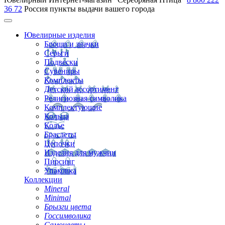
36 72
Россия
пункты выдачи вашего города
Ювелирные изделия
Броши и значки
Серьги
Подвески
Сувениры
Комплекты
Детский ассортимент
Религиозная символика
Комплектующие
Кольца
Колье
Браслеты
Цепочки
Изделия для мужчин
Пирсинг
Упаковка
Коллекции
Mineral
Minimal
Брызги цвета
Госсимволика
Самоцветы