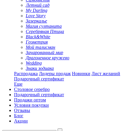
Летний сад
My Darling
Love Story
Зазеркалье
Магия султанита
Серебряная Птица
Black&White
Геометрия
Мой талисман
Зачарованный мир
Драгоценное кружево
Wedding
Знаки зодиака
Распродажа
Лидеры продаж
Новинки
Лист желаний
Подарочный сертификат
Еще
Столовое серебро
Подарочный сертификат
Продажи оптом
Условия покупки
Отзывы
Блог
Акции