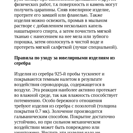
физических работ, т.к поверхность и камень могут
получить царапины. Сняв ювелирное изделие,
протрите его замшей или фланелью. Также
изделия можно освежить, промыв в мыльном
растворе с добавлением нескольких капель
нашатырного спирта, а затем почистить мягкой
тканью с нанесением на нее мела или зубного
порошка, затем ополоснуть в чистой воде и
протереть мягкой салфеткой (лучше специальной).
Правила по уходу за ювелирными изделиям из
серебра
Изделия из серебра 925-й пробы тускнеют и
покрываются темным налетом в результате
воздействия сероводорода, содержащегося в
воздухе. Эта реакция наиболее активно протекает
во влажной среде, так как влажность способствует
потемнению. Особо бережного отношения
требуют изделия из серебра с позолотой (толщина
покрытия 0.7 мк). Золочение производится
гальваническим способом. Покрытие достаточно
устойчиво, но при сильном механическом
воздействии может быть повреждено или
уничтожено. Чистить эти изделия надо не