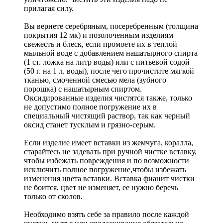
прилагая силу.
Вы вернете серебряным, посеребренным (толщина
покрытия 12 мк) и позолоченным изделиям
свежесть и блеск, если промоете их в теплой
мыльной воде с добавлением нашатырного спирта
(1 ст. ложка на литр воды) или с питьевой содой
(50 г. на 1 л. воды), после чего прочистите мягкой
тканью, смоченной смесью мела (зубного
порошка) с нашатырным спиртом.
Оксидированные изделия чистятся также, только
не допустимо полное погружение их в
специальный чистящий раствор, так как черный
оксид станет тусклым и грязно-серым.
Если изделие имеет вставки из жемчуга, коралла,
старайтесь не задевать при ручной чистке вставку,
чтобы избежать повреждения и по возможности
исключить полное погружение,чтобы избежать
изменения цвета вставки. Вставка фианит чистки
не боится, цвет не изменяет, ее нужно беречь
только от сколов.
Необходимо взять себе за правило после каждой