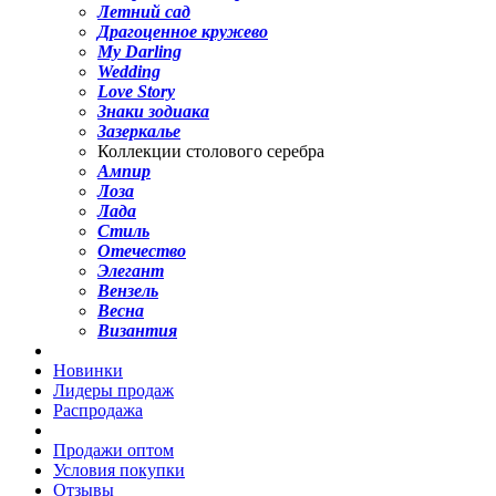
Летний сад
Драгоценное кружево
My Darling
Wedding
Love Story
Знаки зодиака
Зазеркалье
Коллекции столового серебра
Ампир
Лоза
Лада
Стиль
Отечество
Элегант
Вензель
Весна
Византия
Новинки
Лидеры продаж
Распродажа
Продажи оптом
Условия покупки
Отзывы