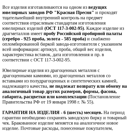
Все изделия изготавливаются на одном из
ведущих
ювелирных заводов РФ "Красная Пресня"
и проходят
тщательнейший внутренний контроль на предмет
соответствия отраслевым стандартам изготовления
ювелирных изделий
(ОСТ 117-3-002-95)
. Каждое изделие из
драгметаллов имеет
пробу Российской пробирной палаты
(серебро - 925 проба, золота - 585 проба)
и снабжено
опломбированной биркой завода-изготовителя с указанием
всей информации: артикул, проба, общий вес изделия,
характеристика вставок, дата изготовления и пр. в
соответствии с ОСТ 117-3-002-95.
Ювелирные изделия из драгоценных металлов с
драгоценными камнями, из драгоценных металлов со
вставками из полудрагоценных и синтетических камней,
надлежащего качества,
не подлежат возврату или обмену на
аналогичный товар других размеров, формы, фасона,
габарита, расцветки или комплектации
(Постановление
Правительства РФ от 19 января 1998 г. № 55).
ГАРАНТИЯ НА ИЗДЕЛИЯ - 6 (шесть) месяцев.
На период
гарантии необходимо сохранять заводскую бирку и товарный
чек. Бракованное изделие меняется на аналогичное новое
изделие. Почтовые расходы, понесенные покупателем,