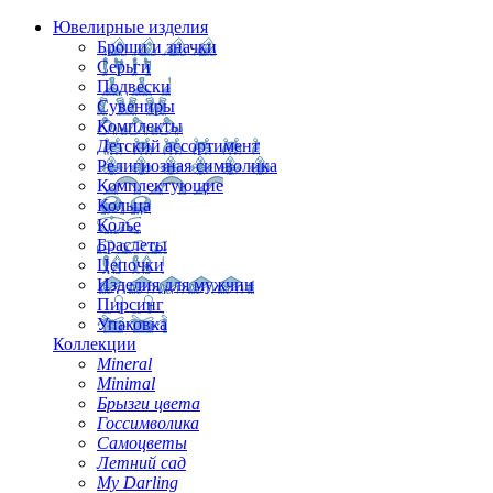
Ювелирные изделия
Броши и значки
Серьги
Подвески
Сувениры
Комплекты
Детский ассортимент
Религиозная символика
Комплектующие
Кольца
Колье
Браслеты
Цепочки
Изделия для мужчин
Пирсинг
Упаковка
Коллекции
Mineral
Minimal
Брызги цвета
Госсимволика
Самоцветы
Летний сад
My Darling