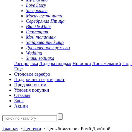
Love Story
Зазеркалье
Магия султанита
Серебряная Птица
Black&White
Геометрия
Мой талисман
Зачарованный мир
Драгоценное кружево
Wedding
Знаки зодиака
Распродажа
Лидеры продаж
Новинки
Лист желаний
Пода
Еще
Столовое серебро
Подарочный сертификат
Продажи оптом
Условия покупки
Отзывы
Блог
Акции
Главная
>
Цепочки
> Цепь бижутерия Ромб Двойной