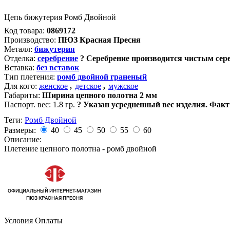
Цепь бижутерия Ромб Двойной
Код товара:
0869172
Производство:
ПЮЗ Красная Пресня
Металл:
бижутерия
Отделка:
серебрение
?
Серебрение производится чистым сере
Вставка:
без вставок
Тип плетения:
ромб двойной граненый
Для кого:
женское
,
детское
,
мужское
Габариты:
Ширина цепного полотна 2 мм
Паспорт. вес:
1.8 гр.
?
Указан усредненный вес изделия. Факт
Теги:
Ромб Двойной
Размеры:
40
45
50
55
60
Описание:
Плетение цепного полотна - ромб двойной
Условия Оплаты