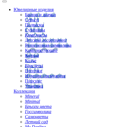
Ювелирные изделия
Броши и значки
Серьги
Подвески
Сувениры
Комплекты
Детский ассортимент
Религиозная символика
Комплектующие
Кольца
Колье
Браслеты
Цепочки
Изделия для мужчин
Пирсинг
Упаковка
Коллекции
Mineral
Minimal
Брызги цвета
Госсимволика
Самоцветы
Летний сад
My Darling