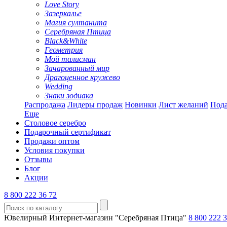
Love Story
Зазеркалье
Магия султанита
Серебряная Птица
Black&White
Геометрия
Мой талисман
Зачарованный мир
Драгоценное кружево
Wedding
Знаки зодиака
Распродажа
Лидеры продаж
Новинки
Лист желаний
Пода
Еще
Столовое серебро
Подарочный сертификат
Продажи оптом
Условия покупки
Отзывы
Блог
Акции
8 800 222 36 72
Ювелирный Интернет-магазин "Серебряная Птица"
8 800 222 