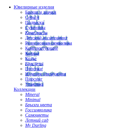
Ювелирные изделия
Броши и значки
Серьги
Подвески
Сувениры
Комплекты
Детский ассортимент
Религиозная символика
Комплектующие
Кольца
Колье
Браслеты
Цепочки
Изделия для мужчин
Пирсинг
Упаковка
Коллекции
Mineral
Minimal
Брызги цвета
Госсимволика
Самоцветы
Летний сад
My Darling