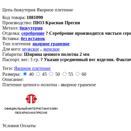
Цепь бижутерия Якорное плетение
Код товара:
1081090
Производство:
ПЮЗ Красная Пресня
Металл:
бижутерия
Отделка:
серебрение
?
Серебрение производится чистым сере
Вставка:
без вставок
Тип плетения:
якорное граненое
Для кого:
мужское
,
женское
Габариты:
Ширина цепного полотна 2 мм
Паспорт. вес:
3 гр.
?
Указан усредненный вес изделия. Факти
Теги:
Якорное плетение
Размеры:
40
45
50
55
60
Описание:
Плетение цепного полотна - якорное граненое
Условия Оплаты