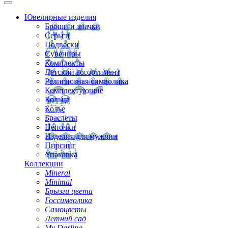
Ювелирные изделия
Броши и значки
Серьги
Подвески
Сувениры
Комплекты
Детский ассортимент
Религиозная символика
Комплектующие
Кольца
Колье
Браслеты
Цепочки
Изделия для мужчин
Пирсинг
Упаковка
Коллекции
Mineral
Minimal
Брызги цвета
Госсимволика
Самоцветы
Летний сад
My Darling