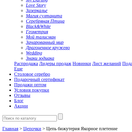
Love Story
Зазеркалье
Магия султанита
Серебряная Птица
Black&White
Геометрия
Мой талисман
Зачарованный мир
Драгоценное кружево
Wedding
Знаки зодиака
Распродажа
Лидеры продаж
Новинки
Лист желаний
Пода
Еще
Столовое серебро
Подарочный сертификат
Продажи оптом
Условия покупки
Отзывы
Блог
Акции
Главная
>
Цепочки
> Цепь бижутерия Якорное плетение