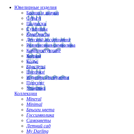
Ювелирные изделия
Броши и значки
Серьги
Подвески
Сувениры
Комплекты
Детский ассортимент
Религиозная символика
Комплектующие
Кольца
Колье
Браслеты
Цепочки
Изделия для мужчин
Пирсинг
Упаковка
Коллекции
Mineral
Minimal
Брызги цвета
Госсимволика
Самоцветы
Летний сад
My Darling