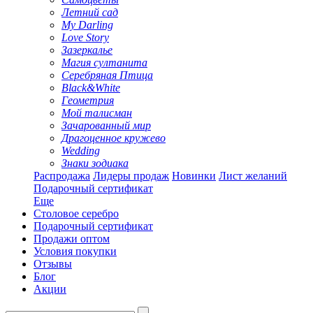
Летний сад
My Darling
Love Story
Зазеркалье
Магия султанита
Серебряная Птица
Black&White
Геометрия
Мой талисман
Зачарованный мир
Драгоценное кружево
Wedding
Знаки зодиака
Распродажа
Лидеры продаж
Новинки
Лист желаний
Подарочный сертификат
Еще
Столовое серебро
Подарочный сертификат
Продажи оптом
Условия покупки
Отзывы
Блог
Акции