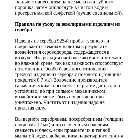
тканью с нанесением на нее мела или зубного
порошка, затем ополоснуть в чистой воде и
протереть мягкой салфеткой (лучше специальной).
Правила по уходу за ювелирными изделиям из
серебра
Изделия из серебра 925-й пробы тускнеют и
покрываются темным налетом в результате
воздействия сероводорода, содержащегося в
воздухе. Эта реакция наиболее активно протекает
во влажной среде, так как влажность способствует
потемнению. Особо бережного отношения
требуют изделия из серебра с позолотой (толщина
покрытия 0.7 мк). Золочение производится
гальваническим способом. Покрытие достаточно
устойчиво, но при сильном механическом
воздействии может быть повреждено или
уничтожено. Чистить эти изделия надо не
прилагая силу.
Вы вернете серебряным, посеребренным (толщина
покрытия 12 мк) и позолоченным изделиям
свежесть и блеск, если промоете их в теплой
мыльной воде с добавлением нашатырного спирта