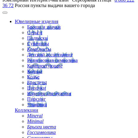
36 72
Россия
пункты выдачи вашего города
Ювелирные изделия
Броши и значки
Серьги
Подвески
Сувениры
Комплекты
Детский ассортимент
Религиозная символика
Комплектующие
Кольца
Колье
Браслеты
Цепочки
Изделия для мужчин
Пирсинг
Упаковка
Коллекции
Mineral
Minimal
Брызги цвета
Госсимволика
Самоцветы