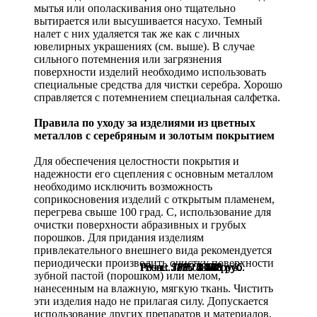
мытья или ополаскивания оно тщательно
вытирается или высушивается насухо. Темный
налет с них удаляется так же как с личных
ювелирных украшениях (см. выше). В случае
сильного потемнения или загрязнения
поверхности изделий необходимо использовать
специальные средства для чистки серебра. Хорошо
справляется с потемнением специальная салфетка.
Правила по уходу за изделиями из цветных
металлов с серебряным и золотым покрытием
Для обеспечения целостности покрытия и
надежности его сцепления с основным металлом
необходимо исключить возможность
соприкосновения изделий с открытым пламенем,
перегрева свыше 100 град. С, использование для
очистки поверхности абразивных и грубых
порошков. Для придания изделиям
привлекательного внешнего вида рекомендуется
периодически производить очистку поверхности
Розн.:
Розн.:
Розн.:
Розн.:
Розн.:
Розн.:
Розн.:
Розн.:
Розн.:
3850
5100
5790
1630
2930
1510
3080
1150
1150
2 888
3 825
4 343
1 223
2 198
1 133
1 386
863
863
руб.
руб.
руб.
руб.
руб.
руб.
руб.
руб.
руб.
зубной пастой (порошком) или мелом,
нанесенным на влажную, мягкую ткань. Чистить
эти изделия надо не прилагая силу. Допускается
использование других препаратов и материалов,