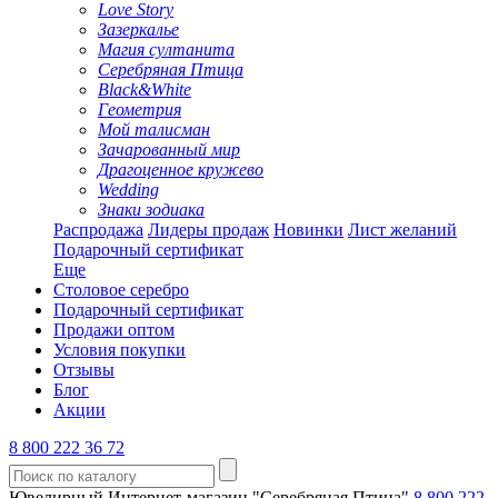
Love Story
Зазеркалье
Магия султанита
Серебряная Птица
Black&White
Геометрия
Мой талисман
Зачарованный мир
Драгоценное кружево
Wedding
Знаки зодиака
Распродажа
Лидеры продаж
Новинки
Лист желаний
Подарочный сертификат
Еще
Столовое серебро
Подарочный сертификат
Продажи оптом
Условия покупки
Отзывы
Блог
Акции
8 800 222 36 72
Ювелирный Интернет-магазин "Серебряная Птица"
8 800 222