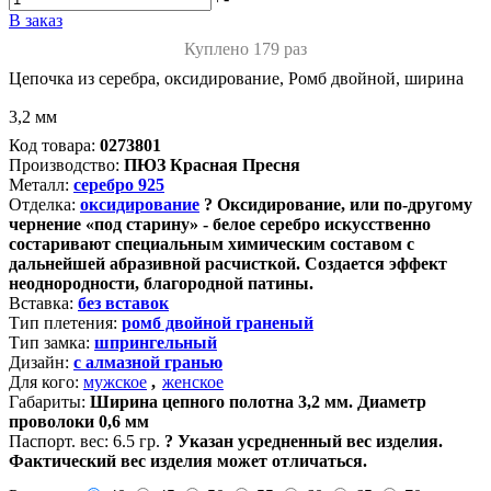
В заказ
Куплено 179 раз
Цепочка из серебра, оксидирование, Ромб двойной, ширина
3,2 мм
Код товара:
0273801
Производство:
ПЮЗ Красная Пресня
Металл:
серебро 925
Отделка:
оксидирование
?
Оксидирование, или по-другому
чернение «под старину» - белое серебро искусственно
состаривают специальным химическим составом с
дальнейшей абразивной расчисткой. Создается эффект
неоднородности, благородной патины.
Вставка:
без вставок
Тип плетения:
ромб двойной граненый
Тип замка:
шпрингельный
Дизайн:
с алмазной гранью
Для кого:
мужское
,
женское
Габариты:
Ширина цепного полотна 3,2 мм. Диаметр
проволоки 0,6 мм
Паспорт. вес:
6.5 гр.
?
Указан усредненный вес изделия.
Фактический вес изделия может отличаться.