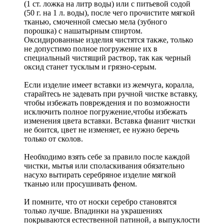
(1 ст. ложка на литр воды) или с питьевой содой
(50 г. на 1 л. воды), после чего прочистите мягкой
тканью, смоченной смесью мела (зубного
порошка) с нашатырным спиртом.
Оксидированные изделия чистятся также, только
не допустимо полное погружение их в
специальный чистящий раствор, так как черный
оксид станет тусклым и грязно-серым.
Если изделие имеет вставки из жемчуга, коралла,
старайтесь не задевать при ручной чистке вставку,
чтобы избежать повреждения и по возможности
исключить полное погружение,чтобы избежать
изменения цвета вставки. Вставка фианит чистки
не боится, цвет не изменяет, ее нужно беречь
только от сколов.
Необходимо взять себе за правило после каждой
чистки, мытья или споласкивания обязательно
насухо вытирать серебряное изделие мягкой
тканью или просушивать феном.
И помните, что от носки серебро становятся
только лучше. Впадинки на украшениях
покрываются естественной патиной, а выпуклости