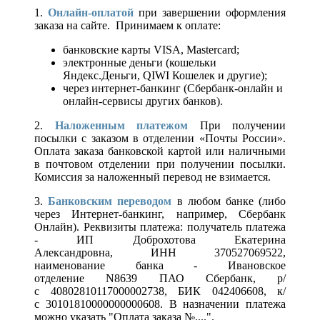
1.
Онлайн-оплатой
при завершении оформления
заказа на сайте. Принимаем к оплате:
банковские карты VISA, Mastercard;
электронные деньги (кошельки
Яндекс.Деньги, QIWI Кошелек и другие);
через интернет-банкинг (Сбербанк-онлайн и
онлайн-сервисы других банков).
2.
Наложенным платежом
При получении
посылки с заказом в отделении «Почты России».
Оплата заказа банковской картой или наличными
в почтовом отделении при получении посылки.
Комиссия за наложенный перевод не взимается.
3.
Банковским переводом
в любом банке (либо
через Интернет-банкинг, например, Сбербанк
Онлайн). Реквизиты платежа: получатель платежа
- ИП Доброхотова Екатерина
Александровна, ИНН 370527069522,
наименование банка - Ивановское
отделение N8639 ПАО Сбербанк, р/
с 40802810117000002738, БИК 042406608, к/
с 30101810000000000608. В назначении платежа
можно указать "Оплата заказа №....".