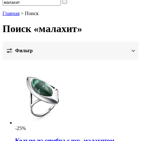
Главная
> Поиск
Поиск «малахит»
Фильтр
Цена
Металл
Дизайн
Показать
Вставка
Обработка
-25%
Цвет
Кольцо из серебра с иск. малахитом