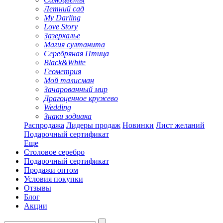
Летний сад
My Darling
Love Story
Зазеркалье
Магия султанита
Серебряная Птица
Black&White
Геометрия
Мой талисман
Зачарованный мир
Драгоценное кружево
Wedding
Знаки зодиака
Распродажа
Лидеры продаж
Новинки
Лист желаний
Подарочный сертификат
Еще
Столовое серебро
Подарочный сертификат
Продажи оптом
Условия покупки
Отзывы
Блог
Акции