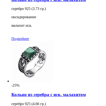
Вид изделия
серебро 925 (3.73 гр.)
Для кого
оксидирование
Ещё
малахит иск.
В комплекте
Подробнее
Изделий в комплекте
Тип замка
-25%
Кольцо из серебра с иск. малахитом
серебро 925 (4.66 гр.)