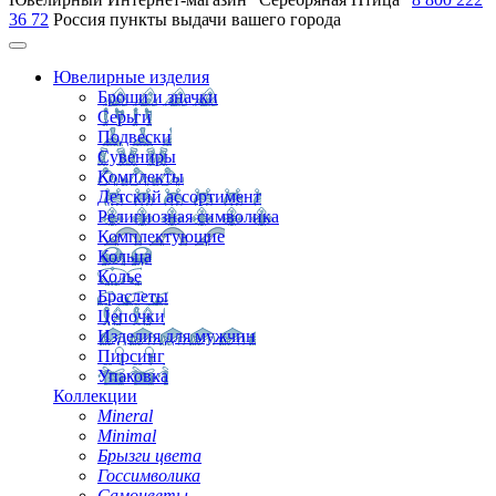
36 72
Россия
пункты выдачи вашего города
Ювелирные изделия
Броши и значки
Серьги
Подвески
Сувениры
Комплекты
Детский ассортимент
Религиозная символика
Комплектующие
Кольца
Колье
Браслеты
Цепочки
Изделия для мужчин
Пирсинг
Упаковка
Коллекции
Mineral
Minimal
Брызги цвета
Госсимволика
Самоцветы