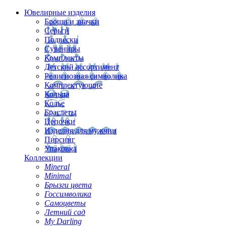
Ювелирные изделия
Броши и значки
Серьги
Подвески
Сувениры
Комплекты
Детский ассортимент
Религиозная символика
Комплектующие
Кольца
Колье
Браслеты
Цепочки
Изделия для мужчин
Пирсинг
Упаковка
Коллекции
Mineral
Minimal
Брызги цвета
Госсимволика
Самоцветы
Летний сад
My Darling