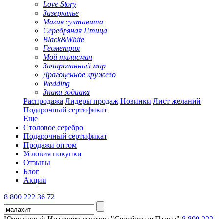
Love Story
Зазеркалье
Магия султанита
Серебряная Птица
Black&White
Геометрия
Мой талисман
Зачарованный мир
Драгоценное кружево
Wedding
Знаки зодиака
Распродажа
Лидеры продаж
Новинки
Лист желаний
Подарочный сертификат
Еще
Столовое серебро
Подарочный сертификат
Продажи оптом
Условия покупки
Отзывы
Блог
Акции
8 800 222 36 72
Ювелирный Интернет-магазин "Серебряная Птица"
8 800 222