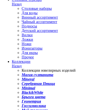
Назад
Столовые наборы
Для воды
Винный ассортимент
Чайный ассортимент
Подносы
Детский ассортимент
Вилки
Ложки
Ножи
Ионизаторы
Для икры
Прочее
Коллекции
Назад
Коллекции ювелирных изделий
Магия султанита
Mineral
Серебряная Птица
Minimal
Black&White
Брызги цвета
Геометрия
Госсимволика