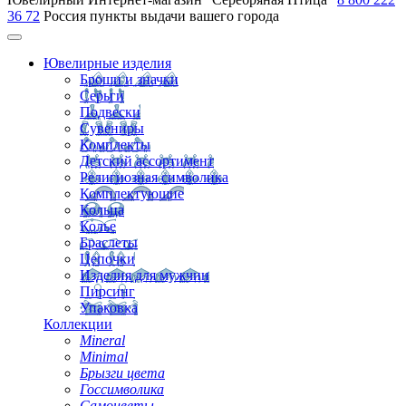
36 72
Россия
пункты выдачи вашего города
Ювелирные изделия
Броши и значки
Серьги
Подвески
Сувениры
Комплекты
Детский ассортимент
Религиозная символика
Комплектующие
Кольца
Колье
Браслеты
Цепочки
Изделия для мужчин
Пирсинг
Упаковка
Коллекции
Mineral
Minimal
Брызги цвета
Госсимволика
Самоцветы