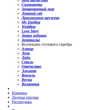
Мой талисман
Самоцветы
Зачарованный мир
Летний сад
Драгоценное кружево
My Darling
Wedding
Love Story
Знаки зодиака
Зазеркалье
Коллекции столового серебра
Ампир
Лоза
Лада
Стиль
Отечество
Элегант
Вензель
Весна
Византия
Новинки
Лидеры продаж
Распродажа