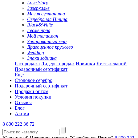
Love Story
Зазеркалье
Магия султанита
Серебряная Птица
Black&White
Геометрия
Мой талисман
Зачарованный мир
Драгоценное кружево
Wedding
Знаки зодиака
Распродажа
Лидеры продаж
Новинки
Лист желаний
Подарочный сертификат
Еще
Столовое серебро
Подарочный сертификат
Продажи оптом
Условия покупки
Отзывы
Блог
Акции
8 800 222 36 72
Ювелирный Интернет-магазин "Серебряная Птица"
8 800 222