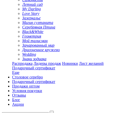
Летний сад
My Darling
Love Story
Зазеркалье
Магия султанита
Серебряная Птица
Black&White
Геометрия
Мой талисман
Зачарованный мир
Драгоценное кружево
Wedding
Знаки зодиака
Распродажа
Лидеры продаж
Новинки
Лист желаний
Подарочный сертификат
Еще
Столовое серебро
Подарочный сертификат
Продажи оптом
Условия покупки
Отзывы
Блог
Акции