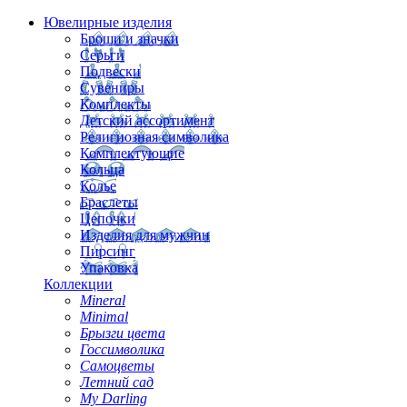
Ювелирные изделия
Броши и значки
Серьги
Подвески
Сувениры
Комплекты
Детский ассортимент
Религиозная символика
Комплектующие
Кольца
Колье
Браслеты
Цепочки
Изделия для мужчин
Пирсинг
Упаковка
Коллекции
Mineral
Minimal
Брызги цвета
Госсимволика
Самоцветы
Летний сад
My Darling