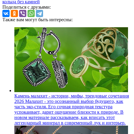
кольца без камней
Поделиться с друзьями:
Также вам могут быть интересны:
Камень малахит - истории, мифы, трендовые сочетания
2026
Малахит - это осознанный выбор будущего, как
часть эко-стиля. Его сочная природная текстура
успокаивает, дарит ощущение близости к природе. В
новом материале рассказываем, как вписать этот
легендарный минерал в современный лук и интерьер.