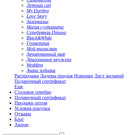
Летний сад
My Darling
Love Story
Зазеркалье
Магия султанита
Серебряная Птица
Black&White
Геометрия
Мой талисман
Зачарованный мир
Драгоценное кружево
Wedding
Знаки зодиака
Распродажа
Лидеры продаж
Новинки
Лист желаний
Подарочный сертификат
Еще
Столовое серебро
Подарочный сертификат
Продажи оптом
Условия покупки
Отзывы
Блог
Акции