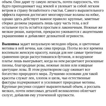
объем. Они дарят ту самую легкость, почти парусность, что
будто приподнимает над землей и увлекает за собой легким
ветром в страну беззаботного счастья. Самого выразительного
эффекта парения достигают многоярусные воланы на юбке,
однако здесь действует важное правило: крупные, заметные
сборки должны украшать лишь одну часть тела, а всё
остальное пусть остаётся простым и лаконичным. Нежные же
мелкие рюши, напротив, прекрасно уживаются с акцентными
украшениями и добавляют деликатной игривости.
Вышивка
задает визуальную мелодию образа, и цветочные
мотивы в ней вечны, как сама природа. Поэты во все времена
воспевали женскую красоту, находя для нее самые трепетные
сравнения среди распустившихся бутонов, и воздушное
платье лишь выигрывает, когда на нем расцветают роскошные
пионы, благородные розы, нежные лилии или изящные
цветущие лозы. В этом рукотворном саду оживает все
богатство природного мира. Лучшими основами для такой
красоты служат лен, хлопок и шелк, чьи естественные
фактуры подчеркивают и усиливают природные мотивы.
Крупные рисунки создают выразительный объем, а россыпь
мелких, почти невесомых деталей великолепно облегчает
силуэт, добавляя ему утонченной хрупкости.