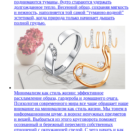
поднимаются туманы, будто стараются удержать
долгожданное тепло. Весенний образ, сохраняя мягкость
и нежность, наполняется той самой “туманно-водной”
эстетикой, когда природа только начинает дышать
полной грудью.
Минимализм как стиль жизни: эффективное
расхламление образа, гардероба и домашнего очага.
Психология современного мира все чаще обращает наше
внимание на минимализм как стиль жизни. Мы тонем в
информационном шуме, в ворохе ненужных предметов
и вещей. Выбраться из этого круговорота поможет
осознанный и бережный пересмотр собственных
отношений с окружающей средой. С чего начать и как