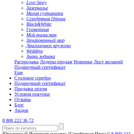
Love Story
Зазеркалье
Магия султанита
Серебряная Птица
Black&White
Геометрия
Мой талисман
Зачарованный мир
Драгоценное кружево
Wedding
Знаки зодиака
Распродажа
Лидеры продаж
Новинки
Лист желаний
Подарочный сертификат
Еще
Столовое серебро
Подарочный сертификат
Продажи оптом
Условия покупки
Отзывы
Блог
Акции
8 800 222 36 72
Ювелирный Интернет-магазин "Серебряная Птица"
8 800 222