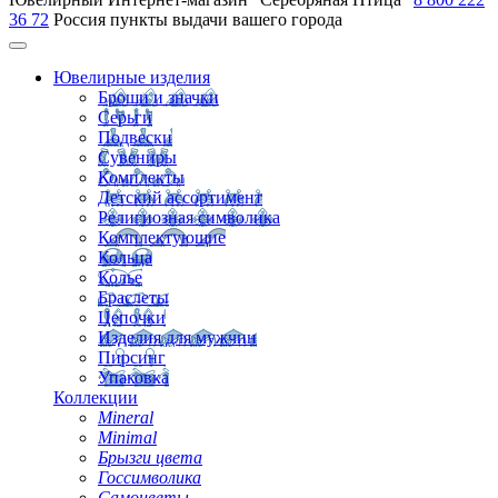
36 72
Россия
пункты выдачи вашего города
Ювелирные изделия
Броши и значки
Серьги
Подвески
Сувениры
Комплекты
Детский ассортимент
Религиозная символика
Комплектующие
Кольца
Колье
Браслеты
Цепочки
Изделия для мужчин
Пирсинг
Упаковка
Коллекции
Mineral
Minimal
Брызги цвета
Госсимволика
Самоцветы