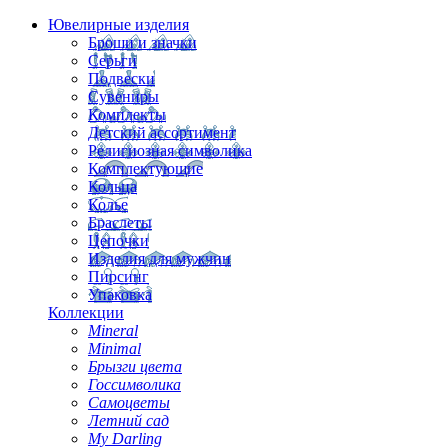
Ювелирные изделия
Броши и значки
Серьги
Подвески
Сувениры
Комплекты
Детский ассортимент
Религиозная символика
Комплектующие
Кольца
Колье
Браслеты
Цепочки
Изделия для мужчин
Пирсинг
Упаковка
Коллекции
Mineral
Minimal
Брызги цвета
Госсимволика
Самоцветы
Летний сад
My Darling