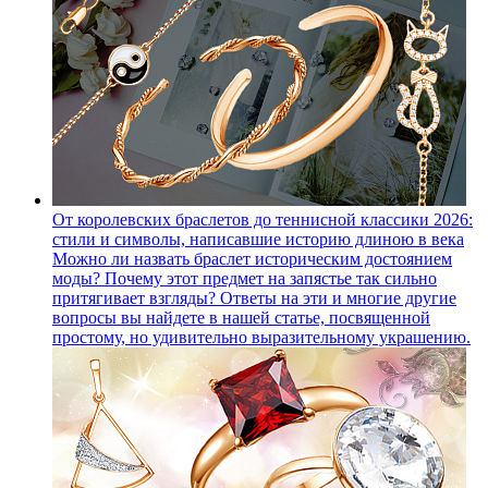
От королевских браслетов до теннисной классики 2026:
стили и символы, написавшие историю длиною в века
Можно ли назвать браслет историческим достоянием
моды? Почему этот предмет на запястье так сильно
притягивает взгляды? Ответы на эти и многие другие
вопросы вы найдете в нашей статье, посвященной
простому, но удивительно выразительному украшению.