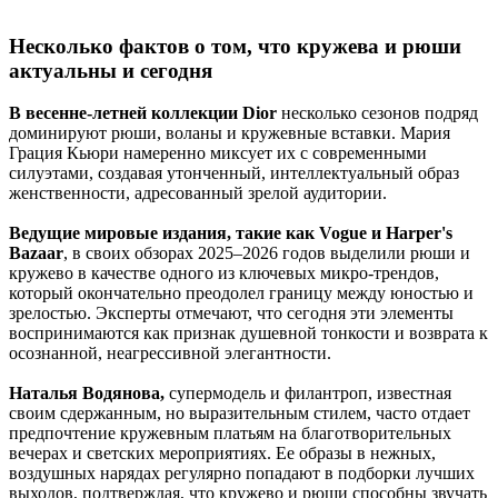
Несколько фактов о том, что кружева и рюши
актуальны и сегодня
В весенне-летней коллекции Dior
несколько сезонов подряд
доминируют рюши, воланы и кружевные вставки. Мария
Грация Кьюри намеренно миксует их с современными
силуэтами, создавая утонченный, интеллектуальный образ
женственности, адресованный зрелой аудитории.
Ведущие мировые издания, такие как Vogue и Harper's
Bazaar
, в своих обзорах 2025–2026 годов выделили рюши и
кружево в качестве одного из ключевых микро-трендов,
который окончательно преодолел границу между юностью и
зрелостью. Эксперты отмечают, что сегодня эти элементы
воспринимаются как признак душевной тонкости и возврата к
осознанной, неагрессивной элегантности.
Наталья Водянова,
супермодель и филантроп, известная
своим сдержанным, но выразительным стилем, часто отдает
предпочтение кружевным платьям на благотворительных
вечерах и светских мероприятиях. Ее образы в нежных,
воздушных нарядах регулярно попадают в подборки лучших
выходов, подтверждая, что кружево и рюши способны звучать