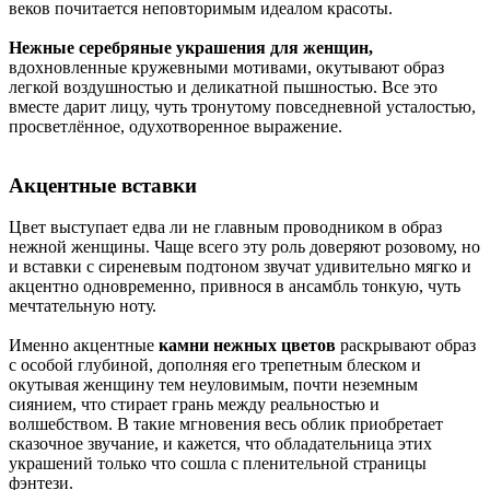
веков почитается неповторимым идеалом красоты.
Нежные серебряные украшения для женщин,
вдохновленные кружевными мотивами, окутывают образ
легкой воздушностью и деликатной пышностью. Все это
вместе дарит лицу, чуть тронутому повседневной усталостью,
просветлённое, одухотворенное выражение.
Акцентные вставки
Цвет выступает едва ли не главным проводником в образ
нежной женщины. Чаще всего эту роль доверяют розовому, но
и вставки с сиреневым подтоном звучат удивительно мягко и
акцентно одновременно, привнося в ансамбль тонкую, чуть
мечтательную ноту.
Именно акцентные
камни нежных цветов
раскрывают образ
с особой глубиной, дополняя его трепетным блеском и
окутывая женщину тем неуловимым, почти неземным
сиянием, что стирает грань между реальностью и
волшебством. В такие мгновения весь облик приобретает
сказочное звучание, и кажется, что обладательница этих
украшений только что сошла с пленительной страницы
фэнтези.