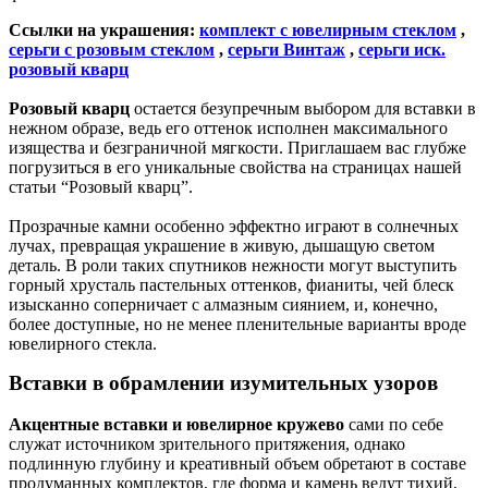
Ссылки на украшения:
комплект с ювелирным стеклом
,
серьги с розовым стеклом
,
серьги Винтаж
,
серьги иск.
розовый кварц
Розовый кварц
остается безупречным выбором для вставки в
нежном образе, ведь его оттенок исполнен максимального
изящества и безграничной мягкости. Приглашаем вас глубже
погрузиться в его уникальные свойства на страницах нашей
статьи “Розовый кварц”.
Прозрачные камни особенно эффектно играют в солнечных
лучах, превращая украшение в живую, дышащую светом
деталь. В роли таких спутников нежности могут выступить
горный хрусталь пастельных оттенков, фианиты, чей блеск
изысканно соперничает с алмазным сиянием, и, конечно,
более доступные, но не менее пленительные варианты вроде
ювелирного стекла.
Вставки в обрамлении изумительных узоров
Акцентные вставки и ювелирное кружево
сами по себе
служат источником зрительного притяжения, однако
подлинную глубину и креативный объем обретают в составе
продуманных комплектов, где форма и камень ведут тихий,