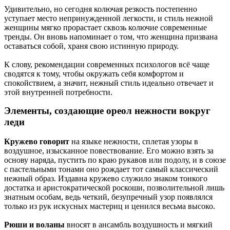
Удивительно, но сегодня колючая резкость постепенно
уступает место непринужденной легкости, и стиль нежной
женщины мягко прорастает сквозь колючие современные
тренды. Он вновь напоминает о том, что женщина призвана
оставаться собой, храня свою истинную природу.
К слову, рекомендации современных психологов всё чаще
сводятся к тому, чтобы окружать себя комфортом и
спокойствием, а значит, нежный стиль идеально отвечает и
этой внутренней потребности.
Элементы, создающие ореол нежности вокруг
леди
Кружево говорит
на языке нежности, сплетая узоры в
воздушное, изысканное повествование. Его можно взять за
основу наряда, пустить по краю рукавов или подолу, и в союзе
с пастельными тонами оно рождает тот самый классический
нежный образ. Издавна кружево служило знаком тонкого
достатка и аристократической роскоши, позволительной лишь
знатным особам, ведь четкий, безупречный узор появлялся
только из рук искусных мастериц и ценился весьма высоко.
Рюши и воланы
вносят в ансамбль воздушность и мягкий