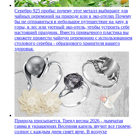
Серебро 925 пробы: почему этот металл выбирают для
чайных церемоний на природе или в эко-отелях
Почему
бы не отправиться в небольшое путешествие на дачу, в
горы, в лес или уютный эко-отель, чтобы устроить себе
настоящий праздник. Вместо привычного пластика вы
сможете провести чайную церемонию с использованием
столового серебра - образцового хранителя вашего
здоровья.
Природа просыпается. Тренд весны 2026 - дымчатая
гамма в украшениях
Весенняя капель звучит все громче,
солнце с каждым днем сияет ярче. В воздухе