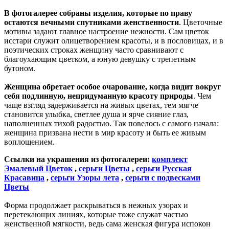
В фотогалерее собраны изделия, которые по праву
остаются вечными спутниками женственности
. Цветочные
мотивы задают главное настроение нежности. Сам цветок
исстари служит олицетворением красоты, и в пословицах, и в
поэтических строках женщину часто сравнивают с
благоухающим цветком, а юную девушку с трепетным
бутоном.
Женщина обретает особое очарование, когда видит вокруг
себя подлинную, непридуманную красоту природы
. Чем
чаще взгляд задерживается на живых цветах, тем мягче
становится улыбка, светлее душа и ярче сияние глаз,
наполненных тихой радостью. Так повелось с самого начала:
женщина призвана нести в мир красоту и быть ее живым
воплощением.
Ссылки на украшения из фотогалереи:
комплект
Эмалевый Цветок
,
серьги Цветы
,
серьги Русская
Красавица
,
серьги Узоры лета
,
серьги с подвесками
Цветы
Форма продолжает раскрываться в нежных узорах и
перетекающих линиях, которые тоже служат частью
женственной мягкости, ведь сама женская фигура испокон