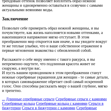
трендовый оттенок позволяет воплотить образ нежной
женщины и одновременно оставаться в созвучии с самыми
актуальными веяниями моды.
Заключение
Позвольте себе примерить образ нежной женщины, и вы
почувствуете, как жизнь наполняется новыми оттенками, а
накопившееся напряжение мягко отступает. В этом
преображении мир откроется вам иначе, и вы увидите вокруг
те же теплые улыбки, что и ваше собственное отражение в
первые мгновения знакомства с обновленной собой.
Расскажите о себе миру именно с такого ракурса, и вы
непременно ощутите, что подлинная красота живет не
снаружи, а внутри вас.
И пусть вашим проводником в этом преображении станут
нежные серебряные украшения для женщин - те самые детали,
в которых самовыражение обретает свой самый искренний
голос. Они способны рассказать миру о вашей глубине, мягко
и трепетно.
...
Длинные серебряные серьги
Серебряные серьги с камнями
Серебряные кольца
Серебряные кольца с камнями
Серьги в
бижутерии
Серьги в бижутерии с камнями
Серебряные