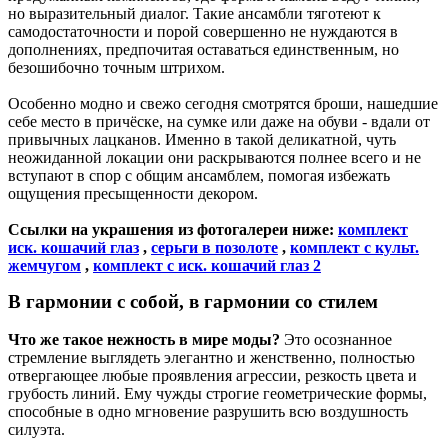
но выразительный диалог. Такие ансамбли тяготеют к
самодостаточности и порой совершенно не нуждаются в
дополнениях, предпочитая оставаться единственным, но
безошибочно точным штрихом.
Особенно модно и свежо сегодня смотрятся броши, нашедшие
себе место в причёске, на сумке или даже на обуви - вдали от
привычных лацканов. Именно в такой деликатной, чуть
неожиданной локации они раскрываются полнее всего и не
вступают в спор с общим ансамблем, помогая избежать
ощущения пресыщенности декором.
Ссылки на украшения из фотогалереи ниже:
комплект
иск. кошачий глаз
,
серьги в позолоте
,
комплект с культ.
жемчугом
,
комплект с иск. кошачий глаз 2
В гармонии с собой, в гармонии со стилем
Что же такое нежность в мире моды?
Это осознанное
стремление выглядеть элегантно и женственно, полностью
отвергающее любые проявления агрессии, резкость цвета и
грубость линий. Ему чужды строгие геометрические формы,
способные в одно мгновение разрушить всю воздушность
силуэта.