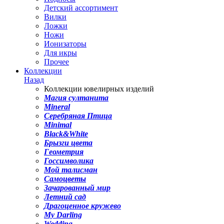
Детский ассортимент
Вилки
Ложки
Ножи
Ионизаторы
Для икры
Прочее
Коллекции
Назад
Коллекции ювелирных изделий
Магия султанита
Mineral
Серебряная Птица
Minimal
Black&White
Брызги цвета
Геометрия
Госсимволика
Мой талисман
Самоцветы
Зачарованный мир
Летний сад
Драгоценное кружево
My Darling
Wedding