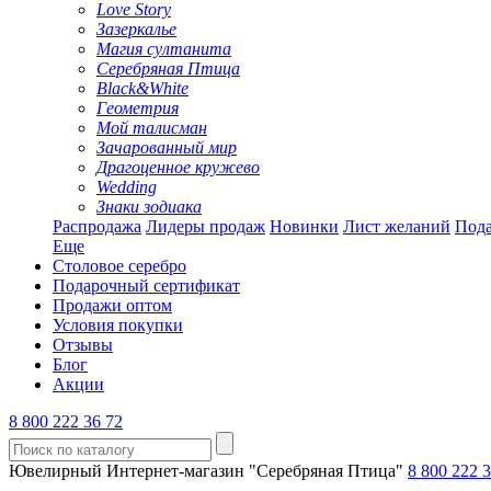
Love Story
Зазеркалье
Магия султанита
Серебряная Птица
Black&White
Геометрия
Мой талисман
Зачарованный мир
Драгоценное кружево
Wedding
Знаки зодиака
Распродажа
Лидеры продаж
Новинки
Лист желаний
Пода
Еще
Столовое серебро
Подарочный сертификат
Продажи оптом
Условия покупки
Отзывы
Блог
Акции
8 800 222 36 72
Ювелирный Интернет-магазин "Серебряная Птица"
8 800 222 