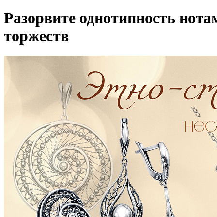
Разорвите однотипность нота
торжеств