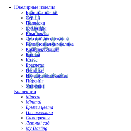
Ювелирные изделия
Броши и значки
Серьги
Подвески
Сувениры
Комплекты
Детский ассортимент
Религиозная символика
Комплектующие
Кольца
Колье
Браслеты
Цепочки
Изделия для мужчин
Пирсинг
Упаковка
Коллекции
Mineral
Minimal
Брызги цвета
Госсимволика
Самоцветы
Летний сад
My Darling