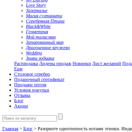
Love Story
Зазеркалье
Магия султанита
Серебряная Птица
Black&White
Геометрия
Мой талисман
Зачарованный мир
Драгоценное кружево
Wedding
Знаки зодиака
Распродажа
Лидеры продаж
Новинки
Лист желаний
Пода
Еще
Столовое серебро
Подарочный сертификат
Продажи оптом
Условия покупки
Отзывы
Блог
Акции
Главная
>
Блог
> Разорвите однотипность нотами этники. Инд