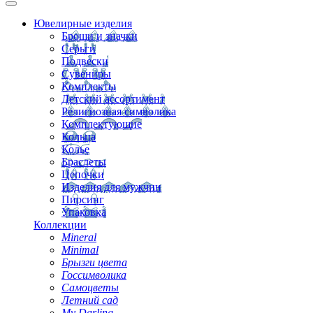
Ювелирные изделия
Броши и значки
Серьги
Подвески
Сувениры
Комплекты
Детский ассортимент
Религиозная символика
Комплектующие
Кольца
Колье
Браслеты
Цепочки
Изделия для мужчин
Пирсинг
Упаковка
Коллекции
Mineral
Minimal
Брызги цвета
Госсимволика
Самоцветы
Летний сад
My Darling