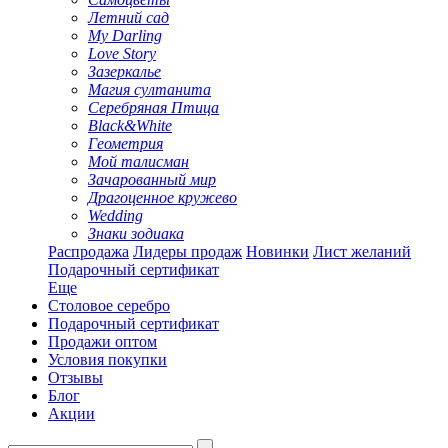
Летний сад
My Darling
Love Story
Зазеркалье
Магия султанита
Серебряная Птица
Black&White
Геометрия
Мой талисман
Зачарованный мир
Драгоценное кружево
Wedding
Знаки зодиака
Распродажа
Лидеры продаж
Новинки
Лист желаний
Подарочный сертификат
Еще
Столовое серебро
Подарочный сертификат
Продажи оптом
Условия покупки
Отзывы
Блог
Акции