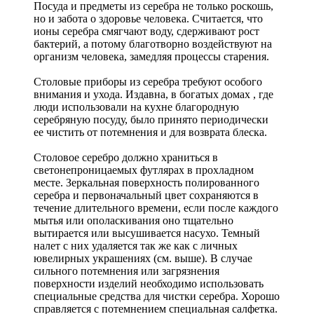
Посуда и предметы из серебра не только роскошь,
но и забота о здоровье человека. Считается, что
ионы серебра смягчают воду, сдерживают рост
бактерий, а потому благотворно воздействуют на
организм человека, замедляя процессы старения.
Столовые приборы из серебра требуют особого
внимания и ухода. Издавна, в богатых домах , где
люди использовали на кухне благородную
серебряную посуду, было принято периодически
ее чистить от потемнения и для возврата блеска.
Столовое серебро должно храниться в
светонепроницаемых футлярах в прохладном
месте. Зеркальная поверхность полированного
серебра и первоначальный цвет сохраняются в
течение длительного времени, если после каждого
мытья или ополаскивания оно тщательно
вытирается или высушивается насухо. Темный
налет с них удаляется так же как с личных
ювелирных украшениях (см. выше). В случае
сильного потемнения или загрязнения
поверхности изделий необходимо использовать
специальные средства для чистки серебра. Хорошо
справляется с потемнением специальная салфетка.