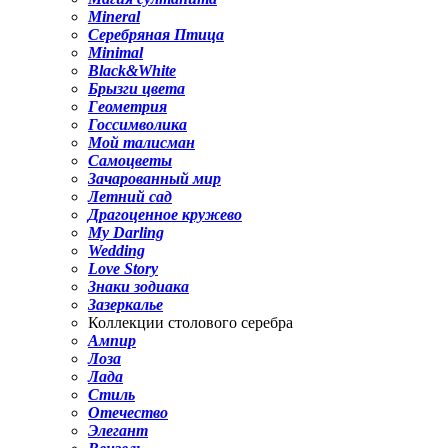
Mineral
Серебряная Птица
Minimal
Black&White
Брызги цвета
Геометрия
Госсимволика
Мой талисман
Самоцветы
Зачарованный мир
Летний сад
Драгоценное кружево
My Darling
Wedding
Love Story
Знаки зодиака
Зазеркалье
Коллекции столового серебра
Ампир
Лоза
Лада
Стиль
Отечество
Элегант