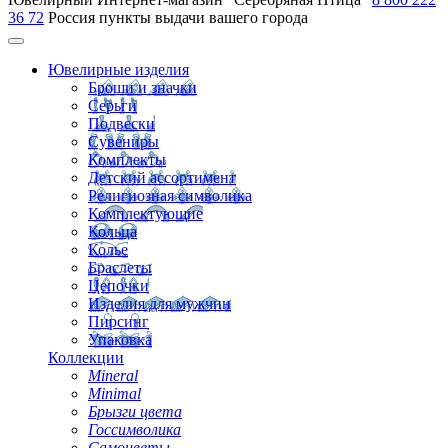
36 72
Россия
пункты выдачи вашего города
Ювелирные изделия
Броши и значки
Серьги
Подвески
Сувениры
Комплекты
Детский ассортимент
Религиозная символика
Комплектующие
Кольца
Колье
Браслеты
Цепочки
Изделия для мужчин
Пирсинг
Упаковка
Коллекции
Mineral
Minimal
Брызги цвета
Госсимволика
Самоцветы