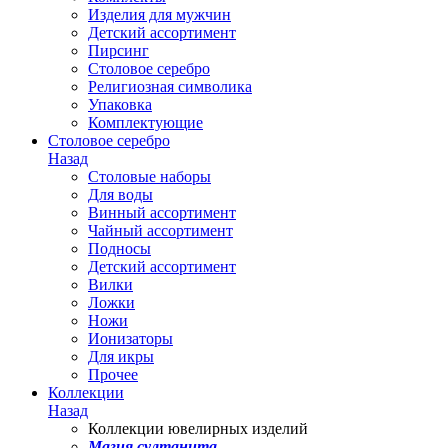
Изделия для мужчин
Детский ассортимент
Пирсинг
Столовое серебро
Религиозная символика
Упаковка
Комплектующие
Столовое серебро
Назад
Столовые наборы
Для воды
Винный ассортимент
Чайный ассортимент
Подносы
Детский ассортимент
Вилки
Ложки
Ножи
Ионизаторы
Для икры
Прочее
Коллекции
Назад
Коллекции ювелирных изделий
Магия султанита