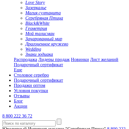
Love Story
Зазеркалье
Магия султанита
Серебряная Птица
Black&White
Геометрия
Мой талисман
Зачарованный мир
Драгоценное кружево
Wedding
Знаки зодиака
Распродажа
Лидеры продаж
Новинки
Лист желаний
Подарочный сертификат
Еще
Столовое серебро
Подарочный сертификат
Продажи оптом
Условия покупки
Отзывы
Блог
Акции
8 800 222 36 72
Ювелирный Интернет-магазин "Серебряная Птица"
8 800 222