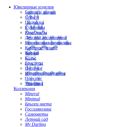
Ювелирные изделия
Броши и значки
Серьги
Подвески
Сувениры
Комплекты
Детский ассортимент
Религиозная символика
Комплектующие
Кольца
Колье
Браслеты
Цепочки
Изделия для мужчин
Пирсинг
Упаковка
Коллекции
Mineral
Minimal
Брызги цвета
Госсимволика
Самоцветы
Летний сад
My Darling