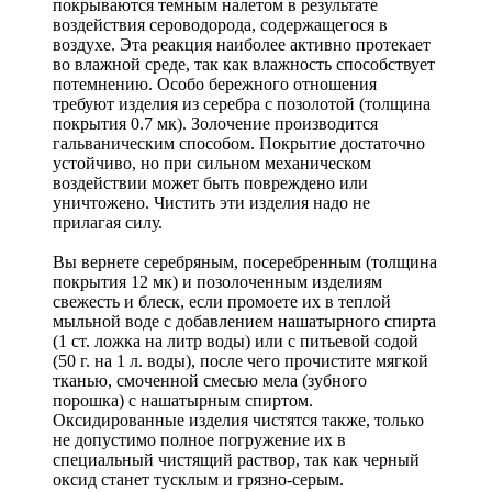
покрываются темным налетом в результате
воздействия сероводорода, содержащегося в
воздухе. Эта реакция наиболее активно протекает
во влажной среде, так как влажность способствует
потемнению. Особо бережного отношения
требуют изделия из серебра с позолотой (толщина
покрытия 0.7 мк). Золочение производится
гальваническим способом. Покрытие достаточно
устойчиво, но при сильном механическом
воздействии может быть повреждено или
уничтожено. Чистить эти изделия надо не
прилагая силу.
Вы вернете серебряным, посеребренным (толщина
покрытия 12 мк) и позолоченным изделиям
свежесть и блеск, если промоете их в теплой
мыльной воде с добавлением нашатырного спирта
(1 ст. ложка на литр воды) или с питьевой содой
(50 г. на 1 л. воды), после чего прочистите мягкой
тканью, смоченной смесью мела (зубного
порошка) с нашатырным спиртом.
Оксидированные изделия чистятся также, только
не допустимо полное погружение их в
специальный чистящий раствор, так как черный
оксид станет тусклым и грязно-серым.