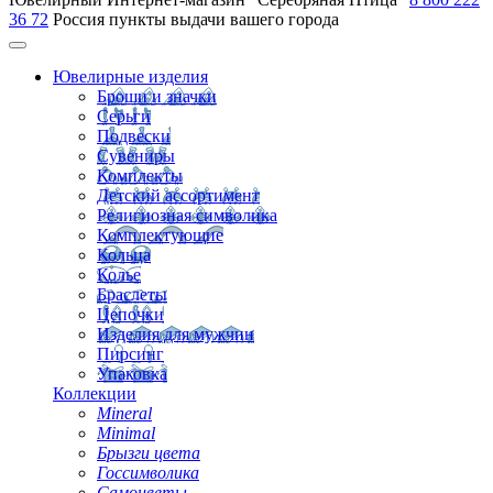
36 72
Россия
пункты выдачи вашего города
Ювелирные изделия
Броши и значки
Серьги
Подвески
Сувениры
Комплекты
Детский ассортимент
Религиозная символика
Комплектующие
Кольца
Колье
Браслеты
Цепочки
Изделия для мужчин
Пирсинг
Упаковка
Коллекции
Mineral
Minimal
Брызги цвета
Госсимволика
Самоцветы