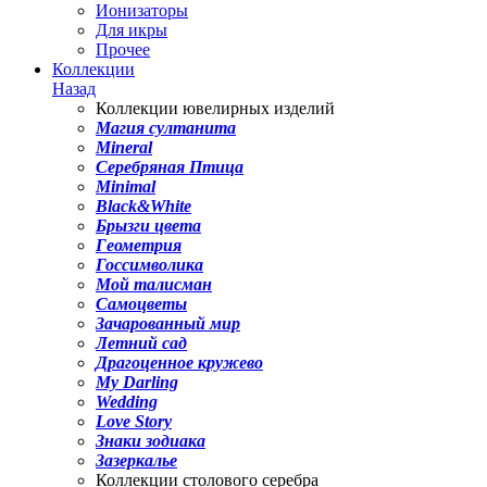
Ионизаторы
Для икры
Прочее
Коллекции
Назад
Коллекции ювелирных изделий
Магия султанита
Mineral
Серебряная Птица
Minimal
Black&White
Брызги цвета
Геометрия
Госсимволика
Мой талисман
Самоцветы
Зачарованный мир
Летний сад
Драгоценное кружево
My Darling
Wedding
Love Story
Знаки зодиака
Зазеркалье
Коллекции столового серебра