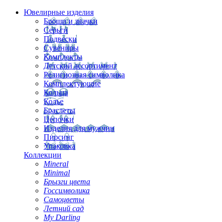
Ювелирные изделия
Броши и значки
Серьги
Подвески
Сувениры
Комплекты
Детский ассортимент
Религиозная символика
Комплектующие
Кольца
Колье
Браслеты
Цепочки
Изделия для мужчин
Пирсинг
Упаковка
Коллекции
Mineral
Minimal
Брызги цвета
Госсимволика
Самоцветы
Летний сад
My Darling