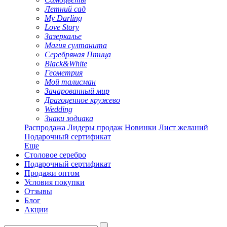
Летний сад
My Darling
Love Story
Зазеркалье
Магия султанита
Серебряная Птица
Black&White
Геометрия
Мой талисман
Зачарованный мир
Драгоценное кружево
Wedding
Знаки зодиака
Распродажа
Лидеры продаж
Новинки
Лист желаний
Подарочный сертификат
Еще
Столовое серебро
Подарочный сертификат
Продажи оптом
Условия покупки
Отзывы
Блог
Акции