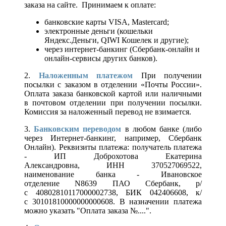
заказа на сайте. Принимаем к оплате:
банковские карты VISA, Mastercard;
электронные деньги (кошельки
Яндекс.Деньги, QIWI Кошелек и другие);
через интернет-банкинг (Сбербанк-онлайн и
онлайн-сервисы других банков).
2.
Наложенным платежом
При получении
посылки с заказом в отделении «Почты России».
Оплата заказа банковской картой или наличными
в почтовом отделении при получении посылки.
Комиссия за наложенный перевод не взимается.
3.
Банковским переводом
в любом банке (либо
через Интернет-банкинг, например, Сбербанк
Онлайн). Реквизиты платежа: получатель платежа
- ИП Доброхотова Екатерина
Александровна, ИНН 370527069522,
наименование банка - Ивановское
отделение N8639 ПАО Сбербанк, р/
с 40802810117000002738, БИК 042406608, к/
с 30101810000000000608. В назначении платежа
можно указать "Оплата заказа №....".