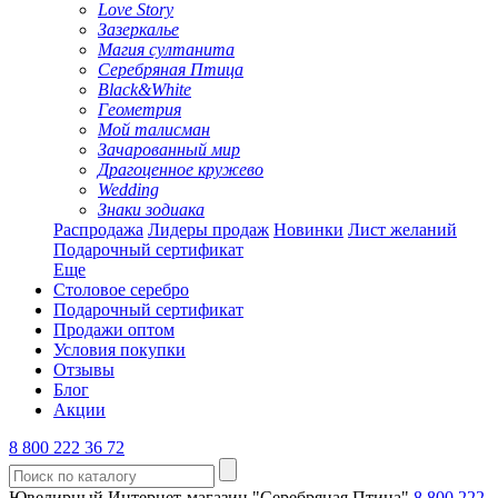
Love Story
Зазеркалье
Магия султанита
Серебряная Птица
Black&White
Геометрия
Мой талисман
Зачарованный мир
Драгоценное кружево
Wedding
Знаки зодиака
Распродажа
Лидеры продаж
Новинки
Лист желаний
Подарочный сертификат
Еще
Столовое серебро
Подарочный сертификат
Продажи оптом
Условия покупки
Отзывы
Блог
Акции
8 800 222 36 72
Ювелирный Интернет-магазин "Серебряная Птица"
8 800 222