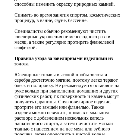
способны изменить окраску природных камней.
Снимать во время занятия спортом, косметических
процедур, в ванне, сауне, бассейне.
Специалисты обычно рекомендуют чистить
ювелирные украшения не менее одного раза в
месяц, а также регулярно протирать фланелевой
салфеткой.
Правила ухода за ювелирными изделиями из
золота
Ювелирные сплавы высокой пробы золота и
серебра достаточно мягкие, поэтому легко теряют
блеск и полировку. Не рекомендуется оставлять на
руке кольцо при выполнении домашних и других
физических работ, т.к поверхность и камень могут
получить царапины. Сняв ювелирное изделие,
протрите его замшей или фланелью. Также
изделия можно освежить, промыв в мыльном
растворе с добавлением нескольких капель
нашатырного спирта, а затем почистить мягкой
тканью с нанесением на нее мела или зубного
порошка, затем ополоснуть в чистой воде и