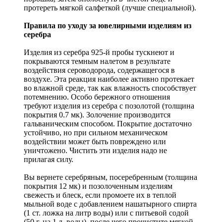
протереть мягкой салфеткой (лучше специальной).
Правила по уходу за ювелирными изделиям из
серебра
Изделия из серебра 925-й пробы тускнеют и
покрываются темным налетом в результате
воздействия сероводорода, содержащегося в
воздухе. Эта реакция наиболее активно протекает
во влажной среде, так как влажность способствует
потемнению. Особо бережного отношения
требуют изделия из серебра с позолотой (толщина
покрытия 0.7 мк). Золочение производится
гальваническим способом. Покрытие достаточно
устойчиво, но при сильном механическом
воздействии может быть повреждено или
уничтожено. Чистить эти изделия надо не
прилагая силу.
Вы вернете серебряным, посеребренным (толщина
покрытия 12 мк) и позолоченным изделиям
свежесть и блеск, если промоете их в теплой
мыльной воде с добавлением нашатырного спирта
(1 ст. ложка на литр воды) или с питьевой содой
(50 г. на 1 л. воды), после чего прочистите мягкой