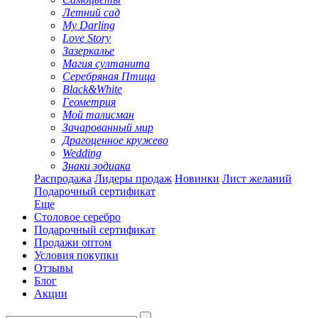
Летний сад
My Darling
Love Story
Зазеркалье
Магия султанита
Серебряная Птица
Black&White
Геометрия
Мой талисман
Зачарованный мир
Драгоценное кружево
Wedding
Знаки зодиака
Распродажа
Лидеры продаж
Новинки
Лист желаний
Подарочный сертификат
Еще
Столовое серебро
Подарочный сертификат
Продажи оптом
Условия покупки
Отзывы
Блог
Акции