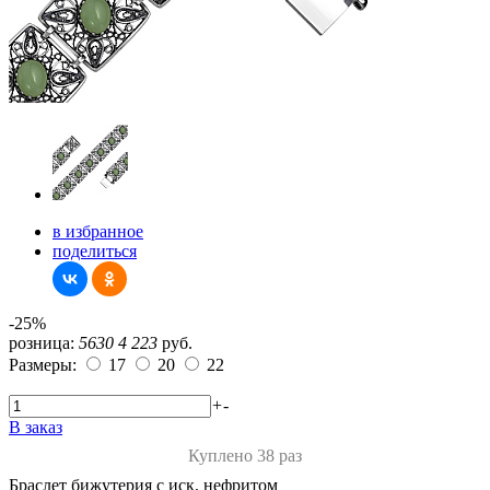
в избранное
поделиться
-25%
розница:
5630
4 223
руб.
Размеры:
17
20
22
+
-
В заказ
Куплено 38 раз
Браслет бижутерия с иск. нефритом