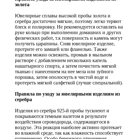
золота
Ювелирные сплавы высокой пробы золота и
серебра достаточно мягкие, поэтому легко теряют
блеск и полировку. Не рекомендуется оставлять на
руке кольцо при выполнении домашних и других
физических работ, т.к поверхность и камень могут
получить царапины. Сняв ювелирное изделие,
протрите его замшей или фланелью. Также
изделия можно освежить, промыв в мыльном
растворе с добавлением нескольких капель
нашатырного спирта, а затем почистить мягкой
тканью с нанесением на нее мела или зубного
порошка, затем ополоснуть в чистой воде и
протереть мягкой салфеткой (лучше специальной).
Правила по уходу за ювелирными изделиям из
серебра
Изделия из серебра 925-й пробы тускнеют и
покрываются темным налетом в результате
воздействия сероводорода, содержащегося в
воздухе. Эта реакция наиболее активно протекает
во влажной среде, так как влажность способствует
потемнению. Особо бережного отношения