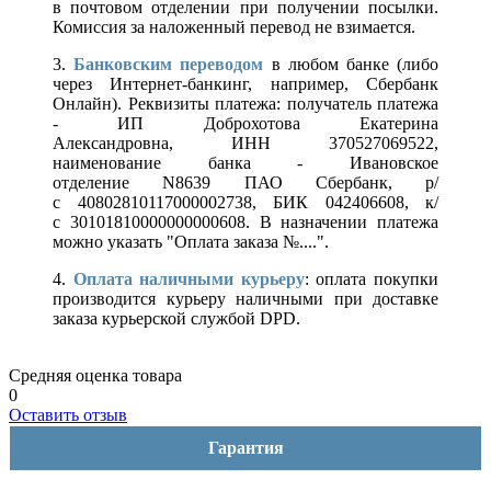
в почтовом отделении при получении посылки.
Комиссия за наложенный перевод не взимается.
3.
Банковским переводом
в любом банке (либо
через Интернет-банкинг, например, Сбербанк
Онлайн). Реквизиты платежа: получатель платежа
- ИП Доброхотова Екатерина
Александровна, ИНН 370527069522,
наименование банка - Ивановское
отделение N8639 ПАО Сбербанк, р/
с 40802810117000002738, БИК 042406608, к/
с 30101810000000000608. В назначении платежа
можно указать "Оплата заказа №....".
4.
Оплата наличными курьеру
: оплата покупки
производится курьеру наличными при доставке
заказа курьерской службой DPD.
Средняя оценка товара
0
Оставить отзыв
Гарантия