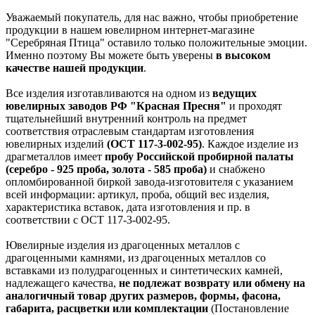
Уважаемый покупатель, для нас важно, чтобы приобретение
продукции в нашем ювелирном интернет-магазине
"Серебряная Птица" оставило только положительные эмоции.
Именно поэтому Вы можете быть уверены
в высоком
качестве нашей продукции
.
Все изделия изготавливаются на одном из
ведущих
ювелирных заводов РФ "Красная Пресня"
и проходят
тщательнейший внутренний контроль на предмет
соответствия отраслевым стандартам изготовления
ювелирных изделий
(ОСТ 117-3-002-95)
. Каждое изделие из
драгметаллов имеет
пробу Российской пробирной палаты
(серебро - 925 проба, золота - 585 проба)
и снабжено
опломбированной биркой завода-изготовителя с указанием
всей информации: артикул, проба, общий вес изделия,
характеристика вставок, дата изготовления и пр. в
соответствии с ОСТ 117-3-002-95.
Ювелирные изделия из драгоценных металлов с
драгоценными камнями, из драгоценных металлов со
вставками из полудрагоценных и синтетических камней,
надлежащего качества,
не подлежат возврату или обмену на
аналогичный товар других размеров, формы, фасона,
габарита, расцветки или комплектации
(Постановление