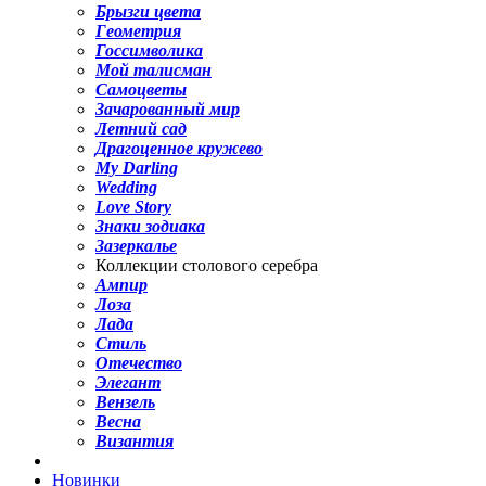
Брызги цвета
Геометрия
Госсимволика
Мой талисман
Самоцветы
Зачарованный мир
Летний сад
Драгоценное кружево
My Darling
Wedding
Love Story
Знаки зодиака
Зазеркалье
Коллекции столового серебра
Ампир
Лоза
Лада
Стиль
Отечество
Элегант
Вензель
Весна
Византия
Новинки