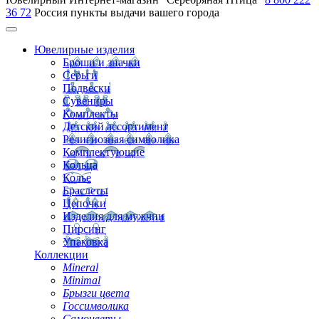
36 72
Россия
пункты выдачи вашего города
Ювелирные изделия
Броши и значки
Серьги
Подвески
Сувениры
Комплекты
Детский ассортимент
Религиозная символика
Комплектующие
Кольца
Колье
Браслеты
Цепочки
Изделия для мужчин
Пирсинг
Упаковка
Коллекции
Mineral
Minimal
Брызги цвета
Госсимволика
Самоцветы