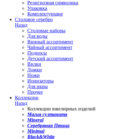
Религиозная символика
Упаковка
Комплектующие
Столовое серебро
Назад
Столовые наборы
Для воды
Винный ассортимент
Чайный ассортимент
Подносы
Детский ассортимент
Вилки
Ложки
Ножи
Ионизаторы
Для икры
Прочее
Коллекции
Назад
Коллекции ювелирных изделий
Магия султанита
Mineral
Серебряная Птица
Minimal
Black&White