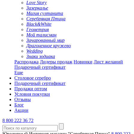
Love Story
Зазеркалье
Магия султанита
Серебряная Птица
Black&White
Геометрия
Мой талисман
Зачарованный мир
Драгоценное кружево
Wedding
Знаки зодиака
Распродажа
Лидеры продаж
Новинки
Лист желаний
Подарочный сертификат
Еще
Столовое серебро
Подарочный сертификат
Продажи оптом
Условия покупки
Отзывы
Блог
Акции
8 800 222 36 72
Ювелирный Интернет-магазин "Серебряная Птица"
8 800 222