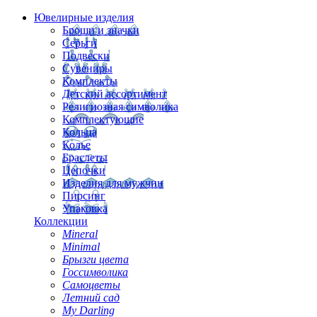
Ювелирные изделия
Броши и значки
Серьги
Подвески
Сувениры
Комплекты
Детский ассортимент
Религиозная символика
Комплектующие
Кольца
Колье
Браслеты
Цепочки
Изделия для мужчин
Пирсинг
Упаковка
Коллекции
Mineral
Minimal
Брызги цвета
Госсимволика
Самоцветы
Летний сад
My Darling