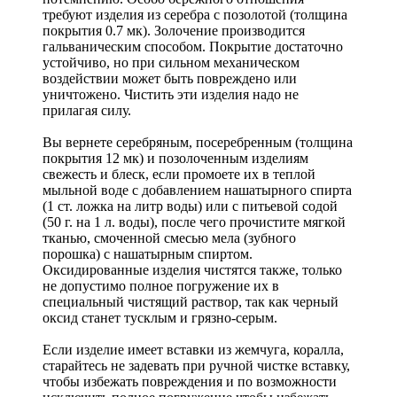
требуют изделия из серебра с позолотой (толщина
покрытия 0.7 мк). Золочение производится
гальваническим способом. Покрытие достаточно
устойчиво, но при сильном механическом
воздействии может быть повреждено или
уничтожено. Чистить эти изделия надо не
прилагая силу.
Вы вернете серебряным, посеребренным (толщина
покрытия 12 мк) и позолоченным изделиям
свежесть и блеск, если промоете их в теплой
мыльной воде с добавлением нашатырного спирта
(1 ст. ложка на литр воды) или с питьевой содой
(50 г. на 1 л. воды), после чего прочистите мягкой
тканью, смоченной смесью мела (зубного
порошка) с нашатырным спиртом.
Оксидированные изделия чистятся также, только
не допустимо полное погружение их в
специальный чистящий раствор, так как черный
оксид станет тусклым и грязно-серым.
Если изделие имеет вставки из жемчуга, коралла,
старайтесь не задевать при ручной чистке вставку,
чтобы избежать повреждения и по возможности