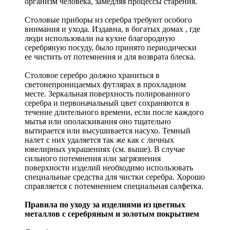
организм человека, замедляя процессы старения.
Столовые приборы из серебра требуют особого
внимания и ухода. Издавна, в богатых домах , где
люди использовали на кухне благородную
серебряную посуду, было принято периодически
ее чистить от потемнения и для возврата блеска.
Столовое серебро должно храниться в
светонепроницаемых футлярах в прохладном
месте. Зеркальная поверхность полированного
серебра и первоначальный цвет сохраняются в
течение длительного времени, если после каждого
мытья или ополаскивания оно тщательно
вытирается или высушивается насухо. Темный
налет с них удаляется так же как с личных
ювелирных украшениях (см. выше). В случае
сильного потемнения или загрязнения
поверхности изделий необходимо использовать
специальные средства для чистки серебра. Хорошо
справляется с потемнением специальная салфетка.
Правила по уходу за изделиями из цветных
металлов с серебряным и золотым покрытием