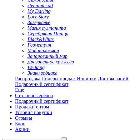
Летний сад
My Darling
Love Story
Зазеркалье
Магия султанита
Серебряная Птица
Black&White
Геометрия
Мой талисман
Зачарованный мир
Драгоценное кружево
Wedding
Знаки зодиака
Распродажа
Лидеры продаж
Новинки
Лист желаний
Подарочный сертификат
Еще
Столовое серебро
Подарочный сертификат
Продажи оптом
Условия покупки
Отзывы
Блог
Акции