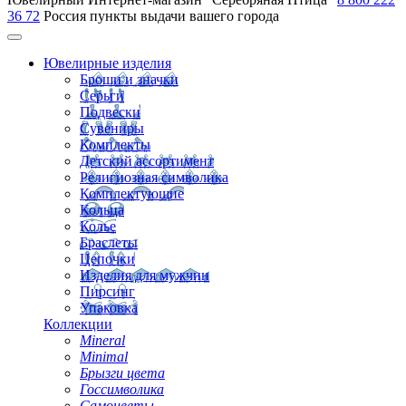
36 72
Россия
пункты выдачи вашего города
Ювелирные изделия
Броши и значки
Серьги
Подвески
Сувениры
Комплекты
Детский ассортимент
Религиозная символика
Комплектующие
Кольца
Колье
Браслеты
Цепочки
Изделия для мужчин
Пирсинг
Упаковка
Коллекции
Mineral
Minimal
Брызги цвета
Госсимволика
Самоцветы