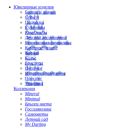
Ювелирные изделия
Броши и значки
Серьги
Подвески
Сувениры
Комплекты
Детский ассортимент
Религиозная символика
Комплектующие
Кольца
Колье
Браслеты
Цепочки
Изделия для мужчин
Пирсинг
Упаковка
Коллекции
Mineral
Minimal
Брызги цвета
Госсимволика
Самоцветы
Летний сад
My Darling