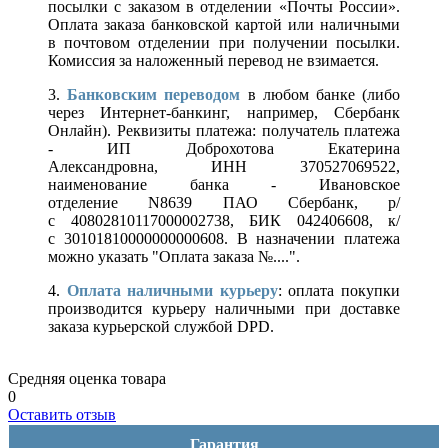
посылки с заказом в отделении «Почты России».
Оплата заказа банковской картой или наличными
в почтовом отделении при получении посылки.
Комиссия за наложенный перевод не взимается.
3.
Банковским переводом
в любом банке (либо
через Интернет-банкинг, например, Сбербанк
Онлайн). Реквизиты платежа: получатель платежа
- ИП Доброхотова Екатерина
Александровна, ИНН 370527069522,
наименование банка - Ивановское
отделение N8639 ПАО Сбербанк, р/
с 40802810117000002738, БИК 042406608, к/
с 30101810000000000608. В назначении платежа
можно указать "Оплата заказа №....".
4.
Оплата наличными курьеру
: оплата покупки
производится курьеру наличными при доставке
заказа курьерской службой DPD.
Средняя оценка товара
0
Оставить отзыв
Гарантия