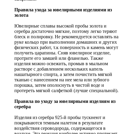
Правила ухода за ювелирными изделиями из
золота
Ювелирные сплавы высокой пробы золота и
серебра достаточно мягкие, поэтому легко теряют
блеск и полировку. Не рекомендуется оставлять на
руке кольцо при выполнении домашних и других
физических работ, т.к поверхность и камень могут
получить царапины. Сняв ювелирное изделие,
протрите его замшей или фланелью. Также
изделия можно освежить, промыв в мыльном
растворе с добавлением нескольких капель
нашатырного спирта, а затем почистить мягкой
тканью с нанесением на нее мела или зубного
порошка, затем ополоснуть в чистой воде и
протереть мягкой салфеткой (лучше специальной).
Правила по уходу за ювелирными изделиям из
серебра
Изделия из серебра 925-й пробы тускнеют и
покрываются темным налетом в результате
воздействия сероводорода, содержащегося в
воздухе. Эта реакция наиболее активно протекает