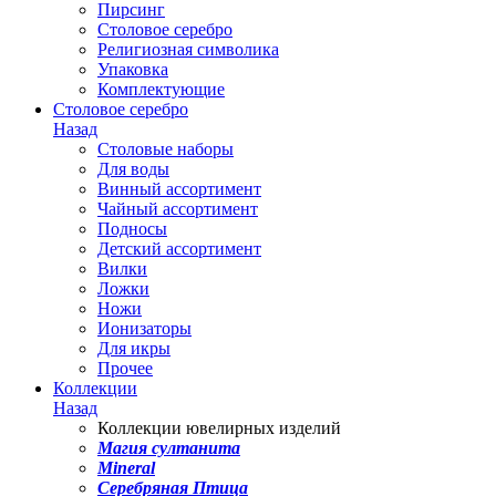
Пирсинг
Столовое серебро
Религиозная символика
Упаковка
Комплектующие
Столовое серебро
Назад
Столовые наборы
Для воды
Винный ассортимент
Чайный ассортимент
Подносы
Детский ассортимент
Вилки
Ложки
Ножи
Ионизаторы
Для икры
Прочее
Коллекции
Назад
Коллекции ювелирных изделий
Магия султанита
Mineral
Серебряная Птица