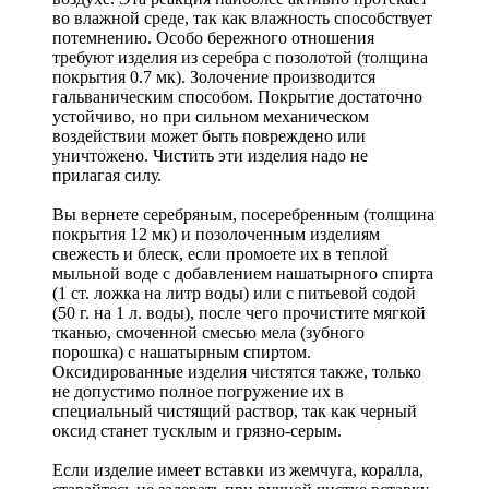
во влажной среде, так как влажность способствует
потемнению. Особо бережного отношения
требуют изделия из серебра с позолотой (толщина
покрытия 0.7 мк). Золочение производится
гальваническим способом. Покрытие достаточно
устойчиво, но при сильном механическом
воздействии может быть повреждено или
уничтожено. Чистить эти изделия надо не
прилагая силу.
Вы вернете серебряным, посеребренным (толщина
покрытия 12 мк) и позолоченным изделиям
свежесть и блеск, если промоете их в теплой
мыльной воде с добавлением нашатырного спирта
(1 ст. ложка на литр воды) или с питьевой содой
(50 г. на 1 л. воды), после чего прочистите мягкой
тканью, смоченной смесью мела (зубного
порошка) с нашатырным спиртом.
Оксидированные изделия чистятся также, только
не допустимо полное погружение их в
специальный чистящий раствор, так как черный
оксид станет тусклым и грязно-серым.
Если изделие имеет вставки из жемчуга, коралла,