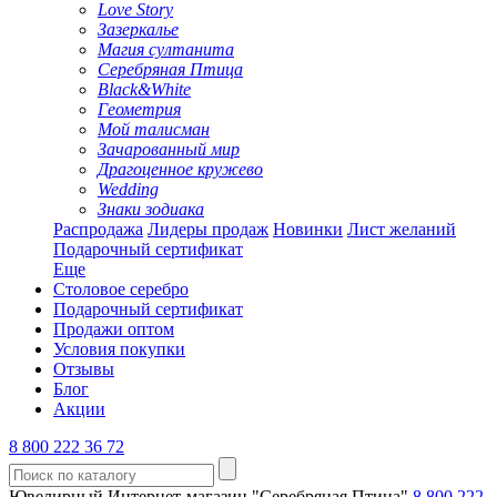
Love Story
Зазеркалье
Магия султанита
Серебряная Птица
Black&White
Геометрия
Мой талисман
Зачарованный мир
Драгоценное кружево
Wedding
Знаки зодиака
Распродажа
Лидеры продаж
Новинки
Лист желаний
Подарочный сертификат
Еще
Столовое серебро
Подарочный сертификат
Продажи оптом
Условия покупки
Отзывы
Блог
Акции
8 800 222 36 72
Ювелирный Интернет-магазин "Серебряная Птица"
8 800 222