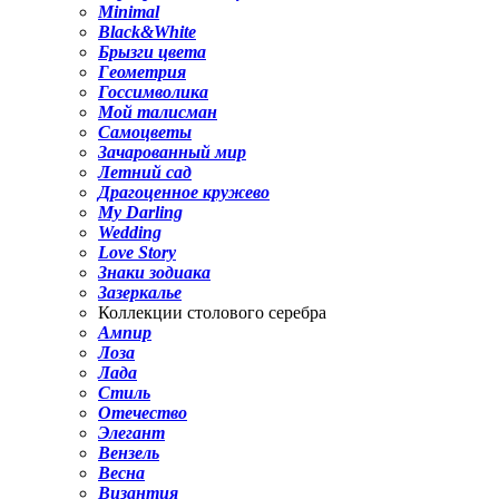
Minimal
Black&White
Брызги цвета
Геометрия
Госсимволика
Мой талисман
Самоцветы
Зачарованный мир
Летний сад
Драгоценное кружево
My Darling
Wedding
Love Story
Знаки зодиака
Зазеркалье
Коллекции столового серебра
Ампир
Лоза
Лада
Стиль
Отечество
Элегант
Вензель
Весна
Византия