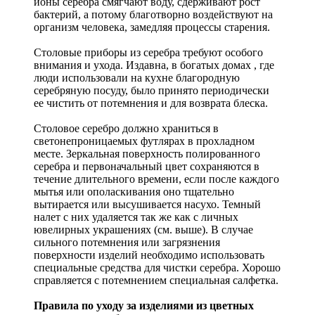
ионы серебра смягчают воду, сдерживают рост
бактерий, а потому благотворно воздействуют на
организм человека, замедляя процессы старения.
Столовые приборы из серебра требуют особого
внимания и ухода. Издавна, в богатых домах , где
люди использовали на кухне благородную
серебряную посуду, было принято периодически
ее чистить от потемнения и для возврата блеска.
Столовое серебро должно храниться в
светонепроницаемых футлярах в прохладном
месте. Зеркальная поверхность полированного
серебра и первоначальный цвет сохраняются в
течение длительного времени, если после каждого
мытья или ополаскивания оно тщательно
вытирается или высушивается насухо. Темный
налет с них удаляется так же как с личных
ювелирных украшениях (см. выше). В случае
сильного потемнения или загрязнения
поверхности изделий необходимо использовать
специальные средства для чистки серебра. Хорошо
справляется с потемнением специальная салфетка.
Правила по уходу за изделиями из цветных