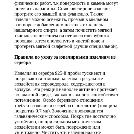
физических работ, т.к поверхность и камень могут
получить царапины. Сняв ювелирное изделие,
протрите его замшей или фланелью. Также
изделия можно освежить, промыв в мыльном
растворе с добавлением нескольких капель
нашатырного спирта, а затем почистить мягкой
тканью с нанесением на нее мела или зубного
порошка, затем ополоснуть в чистой воде и
протереть мягкой салфеткой (лучше специальной).
Правила по уходу за ювелирными изделиям из
серебра
Изделия из серебра 925-й пробы тускнеют и
покрываются темным налетом в результате
воздействия сероводорода, содержащегося в
воздухе. Эта реакция наиболее активно протекает
во влажной среде, так как влажность способствует
потемнению. Особо бережного отношения
требуют изделия из серебра с позолотой (толщина
покрытия 0.7 мк). Золочение производится
гальваническим способом. Покрытие достаточно
устойчиво, но при сильном механическом
воздействии может быть повреждено или
уничтожено. Чистить эти изделия надо не