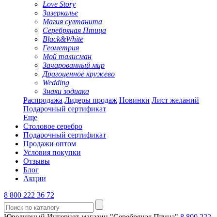
Love Story
Зазеркалье
Магия султанита
Серебряная Птица
Black&White
Геометрия
Мой талисман
Зачарованный мир
Драгоценное кружево
Wedding
Знаки зодиака
Распродажа
Лидеры продаж
Новинки
Лист желаний
Подарочный сертификат
Еще
Столовое серебро
Подарочный сертификат
Продажи оптом
Условия покупки
Отзывы
Блог
Акции
8 800 222 36 72
Ювелирный Интернет-магазин "Серебряная Птица"
8 800 222