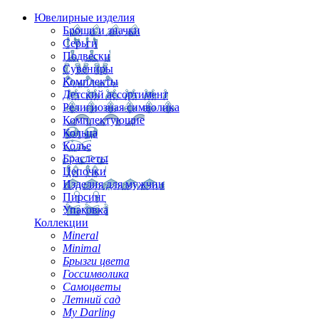
Ювелирные изделия
Броши и значки
Серьги
Подвески
Сувениры
Комплекты
Детский ассортимент
Религиозная символика
Комплектующие
Кольца
Колье
Браслеты
Цепочки
Изделия для мужчин
Пирсинг
Упаковка
Коллекции
Mineral
Minimal
Брызги цвета
Госсимволика
Самоцветы
Летний сад
My Darling