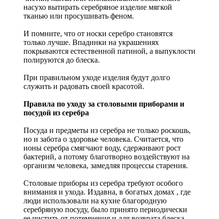
насухо вытирать серебряное изделие мягкой
тканью или просушивать феном.
И помните, что от носки серебро становятся
только лучше. Впадинки на украшениях
покрываются естественной патиной, а выпуклости
полируются до блеска.
При правильном уходе изделия будут долго
служить и радовать своей красотой.
Правила по уходу за столовыми приборами и
посудой из серебра
Посуда и предметы из серебра не только роскошь,
но и забота о здоровье человека. Считается, что
ионы серебра смягчают воду, сдерживают рост
бактерий, а потому благотворно воздействуют на
организм человека, замедляя процессы старения.
Столовые приборы из серебра требуют особого
внимания и ухода. Издавна, в богатых домах , где
люди использовали на кухне благородную
серебряную посуду, было принято периодически
ее чистить от потемнения и для возврата блеска.