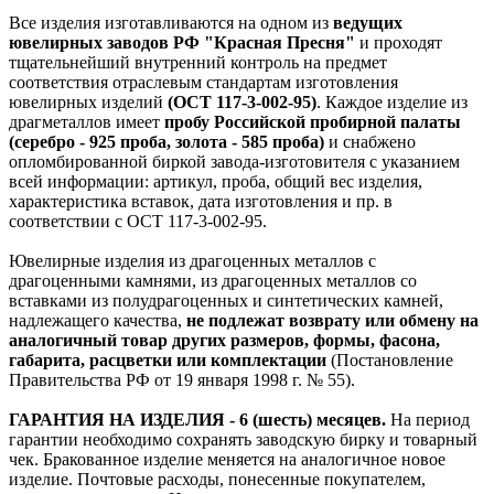
Все изделия изготавливаются на одном из
ведущих
ювелирных заводов РФ "Красная Пресня"
и проходят
тщательнейший внутренний контроль на предмет
соответствия отраслевым стандартам изготовления
ювелирных изделий
(ОСТ 117-3-002-95)
. Каждое изделие из
драгметаллов имеет
пробу Российской пробирной палаты
(серебро - 925 проба, золота - 585 проба)
и снабжено
опломбированной биркой завода-изготовителя с указанием
всей информации: артикул, проба, общий вес изделия,
характеристика вставок, дата изготовления и пр. в
соответствии с ОСТ 117-3-002-95.
Ювелирные изделия из драгоценных металлов с
драгоценными камнями, из драгоценных металлов со
вставками из полудрагоценных и синтетических камней,
надлежащего качества,
не подлежат возврату или обмену на
аналогичный товар других размеров, формы, фасона,
габарита, расцветки или комплектации
(Постановление
Правительства РФ от 19 января 1998 г. № 55).
ГАРАНТИЯ НА ИЗДЕЛИЯ - 6 (шесть) месяцев.
На период
гарантии необходимо сохранять заводскую бирку и товарный
чек. Бракованное изделие меняется на аналогичное новое
изделие. Почтовые расходы, понесенные покупателем,