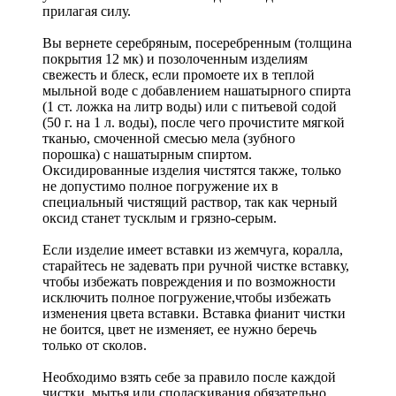
прилагая силу.
Вы вернете серебряным, посеребренным (толщина
покрытия 12 мк) и позолоченным изделиям
свежесть и блеск, если промоете их в теплой
мыльной воде с добавлением нашатырного спирта
(1 ст. ложка на литр воды) или с питьевой содой
(50 г. на 1 л. воды), после чего прочистите мягкой
тканью, смоченной смесью мела (зубного
порошка) с нашатырным спиртом.
Оксидированные изделия чистятся также, только
не допустимо полное погружение их в
специальный чистящий раствор, так как черный
оксид станет тусклым и грязно-серым.
Если изделие имеет вставки из жемчуга, коралла,
старайтесь не задевать при ручной чистке вставку,
чтобы избежать повреждения и по возможности
исключить полное погружение,чтобы избежать
изменения цвета вставки. Вставка фианит чистки
не боится, цвет не изменяет, ее нужно беречь
только от сколов.
Необходимо взять себе за правило после каждой
чистки, мытья или споласкивания обязательно