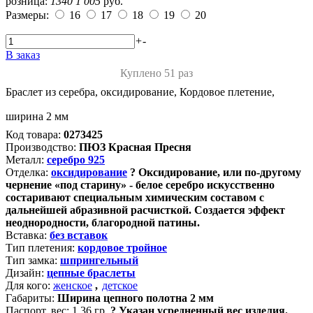
розница:
1340
1 005
руб.
Размеры:
16
17
18
19
20
+
-
В заказ
Куплено 51 раз
Браслет из серебра, оксидирование, Кордовое плетение,
ширина 2 мм
Код товара:
0273425
Производство:
ПЮЗ Красная Пресня
Металл:
серебро 925
Отделка:
оксидирование
?
Оксидирование, или по-другому
чернение «под старину» - белое серебро искусственно
состаривают специальным химическим составом с
дальнейшей абразивной расчисткой. Создается эффект
неоднородности, благородной патины.
Вставка:
без вставок
Тип плетения:
кордовое тройное
Тип замка:
шпрингельный
Дизайн:
цепные браслеты
Для кого:
женское
,
детское
Габариты:
Ширина цепного полотна 2 мм
Паспорт. вес:
1.36 гр.
?
Указан усредненный вес изделия.