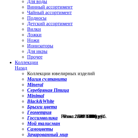
Для воды
Винный ассортимент
Чайный ассортимент
Подносы
Детский ассортимент
Вилки
Ложки
Ножи
Ионизаторы
Для икры
Прочее
Коллекции
Назад
Коллекции ювелирных изделий
Магия султанита
Mineral
Серебряная Птица
Minimal
Black&White
Брызги цвета
Геометрия
Розн.:
Розн.:
Розн.:
Розн.:
Розн.:
1340
1720
2090
1200
580
1 005
1 290
1 568
435
900
руб.
руб.
руб.
руб.
руб.
Госсимволика
Мой талисман
Самоцветы
Зачарованный мир