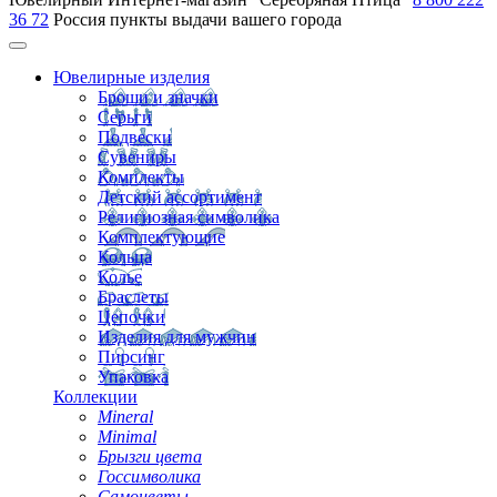
36 72
Россия
пункты выдачи вашего города
Ювелирные изделия
Броши и значки
Серьги
Подвески
Сувениры
Комплекты
Детский ассортимент
Религиозная символика
Комплектующие
Кольца
Колье
Браслеты
Цепочки
Изделия для мужчин
Пирсинг
Упаковка
Коллекции
Mineral
Minimal
Брызги цвета
Госсимволика
Самоцветы