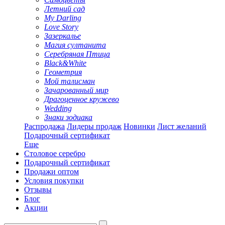
Летний сад
My Darling
Love Story
Зазеркалье
Магия султанита
Серебряная Птица
Black&White
Геометрия
Мой талисман
Зачарованный мир
Драгоценное кружево
Wedding
Знаки зодиака
Распродажа
Лидеры продаж
Новинки
Лист желаний
Подарочный сертификат
Еще
Столовое серебро
Подарочный сертификат
Продажи оптом
Условия покупки
Отзывы
Блог
Акции