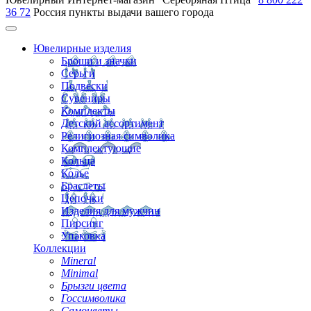
36 72
Россия
пункты выдачи вашего города
Ювелирные изделия
Броши и значки
Серьги
Подвески
Сувениры
Комплекты
Детский ассортимент
Религиозная символика
Комплектующие
Кольца
Колье
Браслеты
Цепочки
Изделия для мужчин
Пирсинг
Упаковка
Коллекции
Mineral
Minimal
Брызги цвета
Госсимволика
Самоцветы