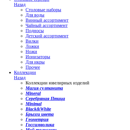
Назад
Столовые наборы
Для воды
Винный ассортимент
Чайный ассортимент
Подносы
Детский ассортимент
Вилки
Ложки
Ножи
Ионизаторы
Для икры
Прочее
Коллекции
Назад
Коллекции ювелирных изделий
Магия султанита
Mineral
Серебряная Птица
Minimal
Black&White
Брызги цвета
Геометрия
Госсимволика
Мой талисман