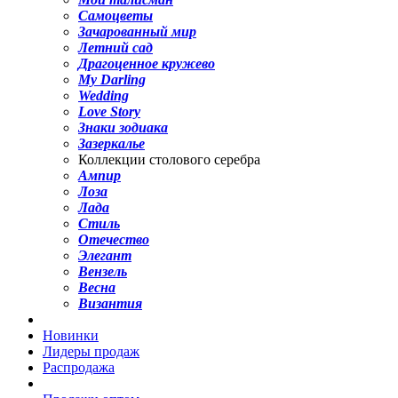
Самоцветы
Зачарованный мир
Летний сад
Драгоценное кружево
My Darling
Wedding
Love Story
Знаки зодиака
Зазеркалье
Коллекции столового серебра
Ампир
Лоза
Лада
Стиль
Отечество
Элегант
Вензель
Весна
Византия
Новинки
Лидеры продаж
Распродажа