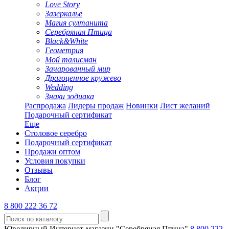
Love Story
Зазеркалье
Магия султанита
Серебряная Птица
Black&White
Геометрия
Мой талисман
Зачарованный мир
Драгоценное кружево
Wedding
Знаки зодиака
Распродажа
Лидеры продаж
Новинки
Лист желаний
Подарочный сертификат
Еще
Столовое серебро
Подарочный сертификат
Продажи оптом
Условия покупки
Отзывы
Блог
Акции
8 800 222 36 72
Ювелирный Интернет-магазин "Серебряная Птица"
8 800 222