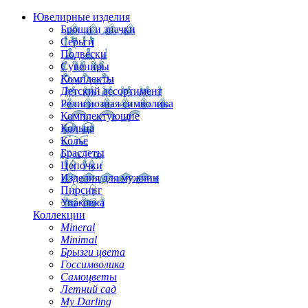
Ювелирные изделия
Броши и значки
Серьги
Подвески
Сувениры
Комплекты
Детский ассортимент
Религиозная символика
Комплектующие
Кольца
Колье
Браслеты
Цепочки
Изделия для мужчин
Пирсинг
Упаковка
Коллекции
Mineral
Minimal
Брызги цвета
Госсимволика
Самоцветы
Летний сад
My Darling