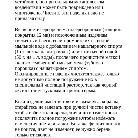
устойчиво, но при сильном механическом
воздействии может быть повреждено или
уничтожено. Чистить эти изделия надо не
прилагая силу.
Вы вернете серебряным, посеребренным (толщина
покрытия 12 мк) и позолоченным изделиям
свежесть и блеск, если промоете их в теплой
мыльной воде с добавлением нашатырного спирта
(1 ст. ложка на литр воды) или с питьевой содой
(50 г. на 1 л. воды), после чего прочистите мягкой
тканью, смоченной смесью мела (зубного
порошка) с нашатырным спиртом.
Оксидированные изделия чистятся также, только
не допустимо полное погружение их в
специальный чистящий раствор, так как черный
оксид станет тусклым и грязно-серым.
Если изделие имеет вставки из жемчуга, коралла,
старайтесь не задевать при ручной чистке вставку,
чтобы избежать повреждения и по возможности
исключить полное погружение,чтобы избежать
изменения цвета вставки. Вставка фианит чистки
не боится, цвет не изменяет, ее нужно беречь
только от сколов.