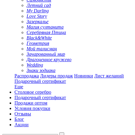
Летний сад
My Darling
Love Story
Зазеркалье
Магия султанита
Серебряная Птица
Black&White
Геометрия
Мой талисман
Зачарованный мир
Драгоценное кружево
Wedding
Знаки зодиака
Распродажа
Лидеры продаж
Новинки
Лист желаний
Подарочный сертификат
Еще
Столовое серебро
Подарочный сертификат
Продажи оптом
Условия покупки
Отзывы
Блог
Акции