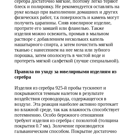
серебра достаточно мягкие, поэтому легко теряют
блеск и полировку. Не рекомендуется оставлять на
руке кольцо при выполнении домашних и других
физических работ, т.к поверхность и камень могут
получить царапины. Сняв ювелирное изделие,
протрите его замшей или фланелью. Также
изделия можно освежить, промыв в мыльном
растворе с добавлением нескольких капель
нашатырного спирта, а затем почистить мягкой
тканью с нанесением на нее мела или зубного
порошка, затем ополоснуть в чистой воде и
протереть мягкой салфеткой (лучше специальной).
Правила по уходу за ювелирными изделиям из
серебра
Изделия из серебра 925-й пробы тускнеют и
покрываются темным налетом в результате
воздействия сероводорода, содержащегося в
воздухе. Эта реакция наиболее активно протекает
во влажной среде, так как влажность способствует
потемнению. Особо бережного отношения
требуют изделия из серебра с позолотой (толщина
покрытия 0.7 мк). Золочение производится
гальваническим способом. Покрытие достаточно