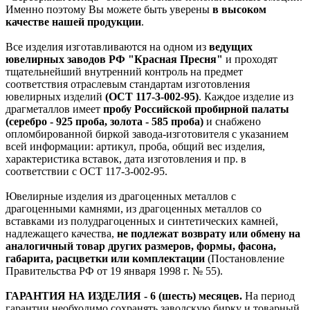
Именно поэтому Вы можете быть уверены
в высоком
качестве нашей продукции
.
Все изделия изготавливаются на одном из
ведущих
ювелирных заводов РФ "Красная Пресня"
и проходят
тщательнейший внутренний контроль на предмет
соответствия отраслевым стандартам изготовления
ювелирных изделий
(ОСТ 117-3-002-95)
. Каждое изделие из
драгметаллов имеет
пробу Российской пробирной палаты
(серебро - 925 проба, золота - 585 проба)
и снабжено
опломбированной биркой завода-изготовителя с указанием
всей информации: артикул, проба, общий вес изделия,
характеристика вставок, дата изготовления и пр. в
соответствии с ОСТ 117-3-002-95.
Ювелирные изделия из драгоценных металлов с
драгоценными камнями, из драгоценных металлов со
вставками из полудрагоценных и синтетических камней,
надлежащего качества,
не подлежат возврату или обмену на
аналогичный товар других размеров, формы, фасона,
габарита, расцветки или комплектации
(Постановление
Правительства РФ от 19 января 1998 г. № 55).
ГАРАНТИЯ НА ИЗДЕЛИЯ - 6 (шесть) месяцев.
На период
гарантии необходимо сохранять заводскую бирку и товарный