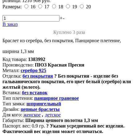
розница:
1210
908
руб.
Размеры:
16
17
18
19
20
+
-
В заказ
Куплено 3 раза
Браслет из серебра, без покрытия, Панцирное плетение,
ширина 1,3 мм
Код товара:
1383992
Производство:
ПЮЗ Красная Пресня
Металл:
серебро 925
Отделка:
без покрытия
?
Без покрытия - изделие без
гальванического покрытия, его цвет белый (серебро) или
желтый (золото).
Вставка:
без вставок
Тип плетения:
панцирное граненое
Тип замка:
шпрингельный
Дизайн:
цепные браслеты
Для кого:
женское
,
детское
Габариты:
Ширина цепного полотна 1,3 мм
Паспорт. вес:
0.9 гр.
?
Указан усредненный вес изделия.
Фактический вес изделия может отличаться.