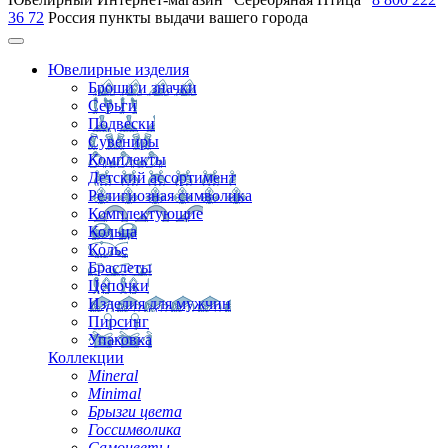
36 72
Россия
пункты выдачи вашего города
Ювелирные изделия
Броши и значки
Серьги
Подвески
Сувениры
Комплекты
Детский ассортимент
Религиозная символика
Комплектующие
Кольца
Колье
Браслеты
Цепочки
Изделия для мужчин
Пирсинг
Упаковка
Коллекции
Mineral
Minimal
Брызги цвета
Госсимволика
Самоцветы