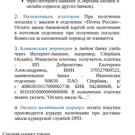
через интернет-банкинг (Сбербанк-онлайн и
онлайн-сервисы других банков).
2.
Наложенным платежом
При получении
посылки с заказом в отделении «Почты России».
Оплата заказа банковской картой или наличными
в почтовом отделении при получении посылки.
Комиссия за наложенный перевод не взимается.
3.
Банковским переводом
в любом банке (либо
через Интернет-банкинг, например, Сбербанк
Онлайн). Реквизиты платежа: получатель платежа
- ИП Доброхотова Екатерина
Александровна, ИНН 370527069522,
наименование банка - Ивановское
отделение N8639 ПАО Сбербанк, р/
с 40802810117000002738, БИК 042406608, к/
с 30101810000000000608. В назначении платежа
можно указать "Оплата заказа №....".
4.
Оплата наличными курьеру
: оплата покупки
производится курьеру наличными при доставке
заказа курьерской службой DPD.
Средняя оценка товара