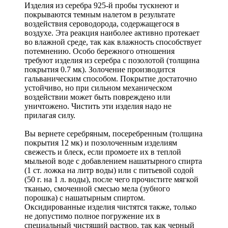
Изделия из серебра 925-й пробы тускнеют и
покрываются темным налетом в результате
воздействия сероводорода, содержащегося в
воздухе. Эта реакция наиболее активно протекает
во влажной среде, так как влажность способствует
потемнению. Особо бережного отношения
требуют изделия из серебра с позолотой (толщина
покрытия 0.7 мк). Золочение производится
гальваническим способом. Покрытие достаточно
устойчиво, но при сильном механическом
воздействии может быть повреждено или
уничтожено. Чистить эти изделия надо не
прилагая силу.
Вы вернете серебряным, посеребренным (толщина
покрытия 12 мк) и позолоченным изделиям
свежесть и блеск, если промоете их в теплой
мыльной воде с добавлением нашатырного спирта
(1 ст. ложка на литр воды) или с питьевой содой
(50 г. на 1 л. воды), после чего прочистите мягкой
тканью, смоченной смесью мела (зубного
порошка) с нашатырным спиртом.
Оксидированные изделия чистятся также, только
не допустимо полное погружение их в
специальный чистящий раствор, так как черный