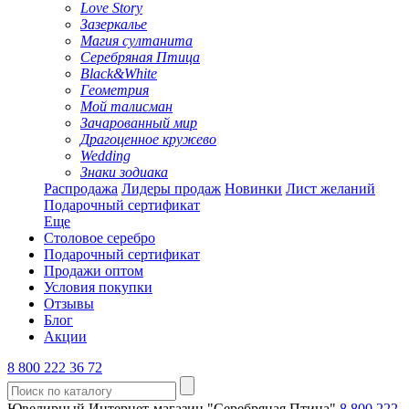
Love Story
Зазеркалье
Магия султанита
Серебряная Птица
Black&White
Геометрия
Мой талисман
Зачарованный мир
Драгоценное кружево
Wedding
Знаки зодиака
Распродажа
Лидеры продаж
Новинки
Лист желаний
Подарочный сертификат
Еще
Столовое серебро
Подарочный сертификат
Продажи оптом
Условия покупки
Отзывы
Блог
Акции
8 800 222 36 72
Ювелирный Интернет-магазин "Серебряная Птица"
8 800 222