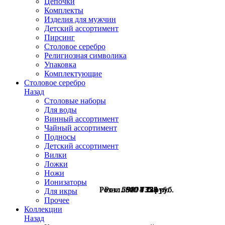
Цепочки
Комплекты
Изделия для мужчин
Детский ассортимент
Пирсинг
Столовое серебро
Религиозная символика
Упаковка
Комплектующие
Столовое серебро
Назад
Столовые наборы
Для воды
Винный ассортимент
Чайный ассортимент
Подносы
Детский ассортимент
Вилки
Ложки
Ножи
Ионизаторы
Розн.:
Розн.:
Розн.:
Розн.:
Розн.:
Розн.:
5640
5640
6910
2300
980
980
4 230
4 230
5 183
1 725
735
735
руб.
руб.
руб.
руб.
руб.
руб.
Для икры
Прочее
Коллекции
Назад