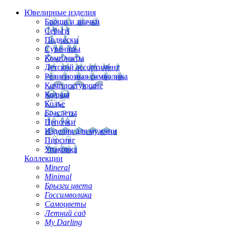
Ювелирные изделия
Броши и значки
Серьги
Подвески
Сувениры
Комплекты
Детский ассортимент
Религиозная символика
Комплектующие
Кольца
Колье
Браслеты
Цепочки
Изделия для мужчин
Пирсинг
Упаковка
Коллекции
Mineral
Minimal
Брызги цвета
Госсимволика
Самоцветы
Летний сад
My Darling