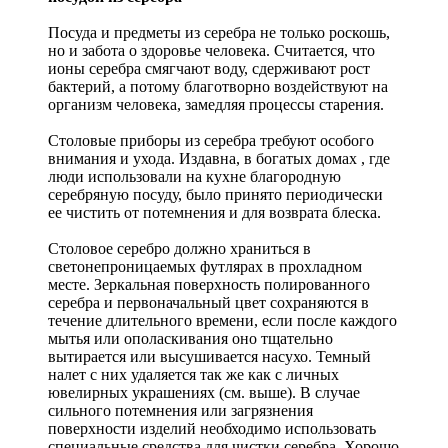
Посуда и предметы из серебра не только роскошь,
но и забота о здоровье человека. Считается, что
ионы серебра смягчают воду, сдерживают рост
бактерий, а потому благотворно воздействуют на
организм человека, замедляя процессы старения.
Столовые приборы из серебра требуют особого
внимания и ухода. Издавна, в богатых домах , где
люди использовали на кухне благородную
серебряную посуду, было принято периодически
ее чистить от потемнения и для возврата блеска.
Столовое серебро должно храниться в
светонепроницаемых футлярах в прохладном
месте. Зеркальная поверхность полированного
серебра и первоначальный цвет сохраняются в
течение длительного времени, если после каждого
мытья или ополаскивания оно тщательно
вытирается или высушивается насухо. Темный
налет с них удаляется так же как с личных
ювелирных украшениях (см. выше). В случае
сильного потемнения или загрязнения
поверхности изделий необходимо использовать
специальные средства для чистки серебра. Хорошо