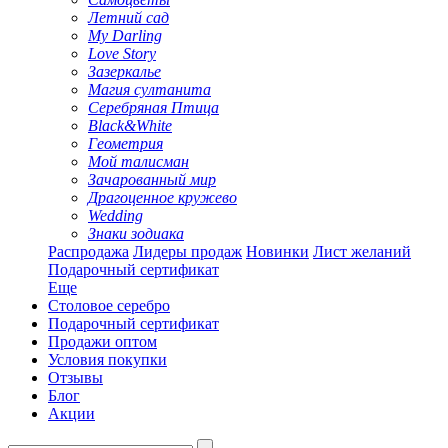
Летний сад
My Darling
Love Story
Зазеркалье
Магия султанита
Серебряная Птица
Black&White
Геометрия
Мой талисман
Зачарованный мир
Драгоценное кружево
Wedding
Знаки зодиака
Распродажа
Лидеры продаж
Новинки
Лист желаний
Подарочный сертификат
Еще
Столовое серебро
Подарочный сертификат
Продажи оптом
Условия покупки
Отзывы
Блог
Акции