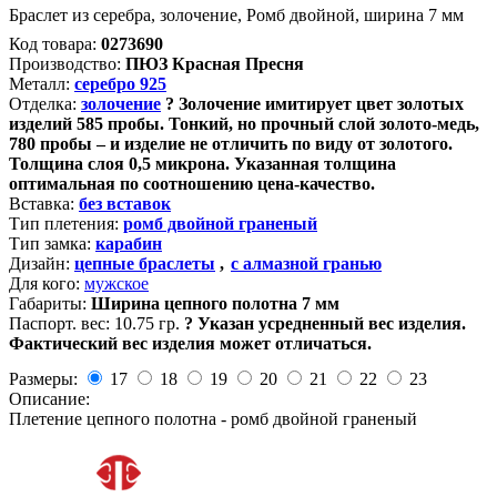
Браслет из серебра, золочение, Ромб двойной, ширина 7 мм
Код товара:
0273690
Производство:
ПЮЗ Красная Пресня
Металл:
серебро 925
Отделка:
золочение
?
Золочение имитирует цвет золотых
изделий 585 пробы. Тонкий, но прочный слой золото-медь,
780 пробы – и изделие не отличить по виду от золотого.
Толщина слоя 0,5 микрона. Указанная толщина
оптимальная по соотношению цена-качество.
Вставка:
без вставок
Тип плетения:
ромб двойной граненый
Тип замка:
карабин
Дизайн:
цепные браслеты
,
с алмазной гранью
Для кого:
мужское
Габариты:
Ширина цепного полотна 7 мм
Паспорт. вес:
10.75 гр.
?
Указан усредненный вес изделия.
Фактический вес изделия может отличаться.
Размеры:
17
18
19
20
21
22
23
Описание:
Плетение цепного полотна - ромб двойной граненый