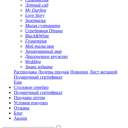
Летний сад
My Darling
Love Story
Зазеркалье
Магия султанита
Серебряная Птица
Black&White
Геометрия
Мой талисман
Зачарованный мир
Драгоценное кружево
Wedding
Знаки зодиака
Распродажа
Лидеры продаж
Новинки
Лист желаний
Подарочный сертификат
Еще
Столовое серебро
Подарочный сертификат
Продажи оптом
Условия покупки
Отзывы
Блог
Акции