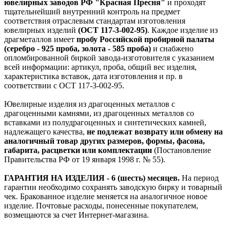
ювелирных заводов РФ "Красная Пресня"
и проходят
тщательнейший внутренний контроль на предмет
соответствия отраслевым стандартам изготовления
ювелирных изделий
(ОСТ 117-3-002-95)
. Каждое изделие из
драгметаллов имеет
пробу Российской пробирной палаты
(серебро - 925 проба, золота - 585 проба)
и снабжено
опломбированной биркой завода-изготовителя с указанием
всей информации: артикул, проба, общий вес изделия,
характеристика вставок, дата изготовления и пр. в
соответствии с ОСТ 117-3-002-95.
Ювелирные изделия из драгоценных металлов с
драгоценными камнями, из драгоценных металлов со
вставками из полудрагоценных и синтетических камней,
надлежащего качества,
не подлежат возврату или обмену на
аналогичный товар других размеров, формы, фасона,
габарита, расцветки или комплектации
(Постановление
Правительства РФ от 19 января 1998 г. № 55).
ГАРАНТИЯ НА ИЗДЕЛИЯ - 6 (шесть) месяцев.
На период
гарантии необходимо сохранять заводскую бирку и товарный
чек. Бракованное изделие меняется на аналогичное новое
изделие. Почтовые расходы, понесенные покупателем,
возмещаются за счет Интернет-магазина.