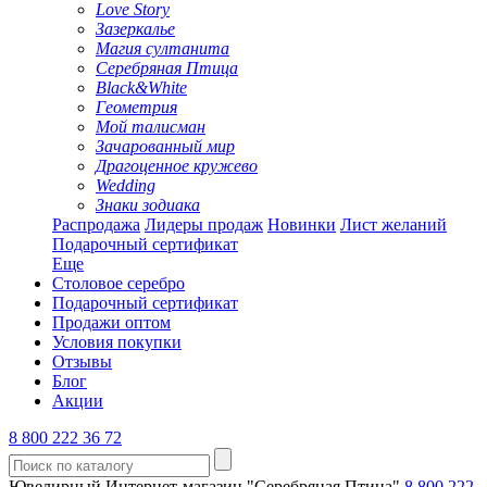
Love Story
Зазеркалье
Магия султанита
Серебряная Птица
Black&White
Геометрия
Мой талисман
Зачарованный мир
Драгоценное кружево
Wedding
Знаки зодиака
Распродажа
Лидеры продаж
Новинки
Лист желаний
Подарочный сертификат
Еще
Столовое серебро
Подарочный сертификат
Продажи оптом
Условия покупки
Отзывы
Блог
Акции
8 800 222 36 72
Ювелирный Интернет-магазин "Серебряная Птица"
8 800 222