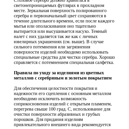
Столовое серебро должно храниться в
светонепроницаемых футлярах в прохладном
месте. Зеркальная поверхность полированного
серебра и первоначальный цвет сохраняются в
течение длительного времени, если после каждого
мытья или ополаскивания оно тщательно
вытирается или высушивается насухо. Темный
налет с них удаляется так же как с личных
ювелирных украшениях (см. выше). В случае
сильного потемнения или загрязнения
поверхности изделий необходимо использовать
специальные средства для чистки серебра. Хорошо
справляется с потемнением специальная салфетка.
Правила по уходу за изделиями из цветных
металлов с серебряным и золотым покрытием
Для обеспечения целостности покрытия и
надежности его сцепления с основным металлом
необходимо исключить возможность
соприкосновения изделий с открытым пламенем,
перегрева свыше 100 град. С, использование для
очистки поверхности абразивных и грубых
порошков. Для придания изделиям
привлекательного внешнего вида рекомендуется