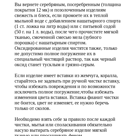
Вы вернете серебряным, посеребренным (толщина
покрытия 12 мк) и позолоченным изделиям
свежесть и блеск, если промоете их в теплой
мыльной воде с добавлением нашатырного спирта
(1 ст. ложка на литр воды) или с питьевой содой
(50 г. на 1 л. воды), после чего прочистите мягкой
тканью, смоченной смесью мела (зубного
порошка) с нашатырным спиртом.
Оксидированные изделия чистятся также, только
не допустимо полное погружение их в
специальный чистящий раствор, так как черный
оксид станет тусклым и грязно-серым.
Если изделие имеет вставки из жемчуга, коралла,
старайтесь не задевать при ручной чистке вставку,
чтобы избежать повреждения и по возможности
исключить полное погружение,чтобы избежать
изменения цвета вставки. Вставка фианит чистки
не боится, цвет не изменяет, ее нужно беречь
только от сколов.
Необходимо взять себе за правило после каждой
чистки, мытья или споласкивания обязательно
насухо вытирать серебряное изделие мягкой
тканью или просушивать феном.