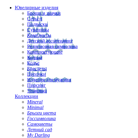
Ювелирные изделия
Броши и значки
Серьги
Подвески
Сувениры
Комплекты
Детский ассортимент
Религиозная символика
Комплектующие
Кольца
Колье
Браслеты
Цепочки
Изделия для мужчин
Пирсинг
Упаковка
Коллекции
Mineral
Minimal
Брызги цвета
Госсимволика
Самоцветы
Летний сад
My Darling