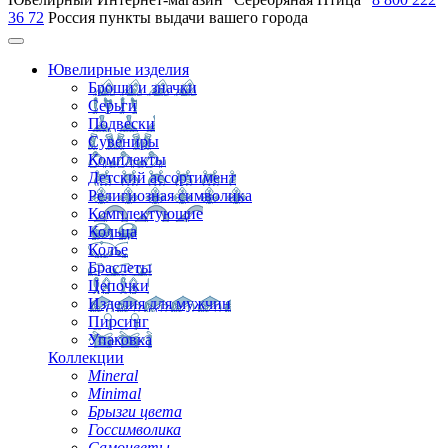
36 72
Россия
пункты выдачи вашего города
Ювелирные изделия
Броши и значки
Серьги
Подвески
Сувениры
Комплекты
Детский ассортимент
Религиозная символика
Комплектующие
Кольца
Колье
Браслеты
Цепочки
Изделия для мужчин
Пирсинг
Упаковка
Коллекции
Mineral
Minimal
Брызги цвета
Госсимволика
Самоцветы