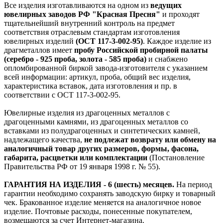
Все изделия изготавливаются на одном из
ведущих
ювелирных заводов РФ "Красная Пресня"
и проходят
тщательнейший внутренний контроль на предмет
соответствия отраслевым стандартам изготовления
ювелирных изделий
(ОСТ 117-3-002-95)
. Каждое изделие из
драгметаллов имеет
пробу Российской пробирной палаты
(серебро - 925 проба, золота - 585 проба)
и снабжено
опломбированной биркой завода-изготовителя с указанием
всей информации: артикул, проба, общий вес изделия,
характеристика вставок, дата изготовления и пр. в
соответствии с ОСТ 117-3-002-95.
Ювелирные изделия из драгоценных металлов с
драгоценными камнями, из драгоценных металлов со
вставками из полудрагоценных и синтетических камней,
надлежащего качества,
не подлежат возврату или обмену на
аналогичный товар других размеров, формы, фасона,
габарита, расцветки или комплектации
(Постановление
Правительства РФ от 19 января 1998 г. № 55).
ГАРАНТИЯ НА ИЗДЕЛИЯ - 6 (шесть) месяцев.
На период
гарантии необходимо сохранять заводскую бирку и товарный
чек. Бракованное изделие меняется на аналогичное новое
изделие. Почтовые расходы, понесенные покупателем,
возмещаются за счет Интернет-магазина.