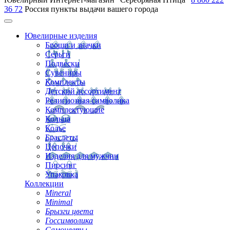
36 72
Россия
пункты выдачи вашего города
Ювелирные изделия
Броши и значки
Серьги
Подвески
Сувениры
Комплекты
Детский ассортимент
Религиозная символика
Комплектующие
Кольца
Колье
Браслеты
Цепочки
Изделия для мужчин
Пирсинг
Упаковка
Коллекции
Mineral
Minimal
Брызги цвета
Госсимволика
Самоцветы