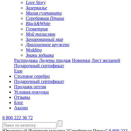
Love Story
Зазеркалье
Магия султанита
Серебряная Птица
Black&White
Геометрия
Мой талисман
Зачарованный мир
Драгоценное кружево
Wedding
Знаки зодиака
Распродажа
Лидеры продаж
Новинки
Лист желаний
Подарочный сертификат
Еще
Столовое серебро
Подарочный сертификат
Продажи оптом
Условия покупки
Отзывы
Блог
Акции
8 800 222 36 72
Ювелирный Интернет-магазин "Серебряная Птица"
8 800 222