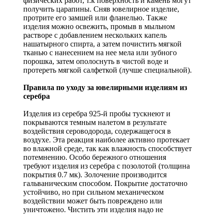
физических работ, т.к поверхность и камень могут
получить царапины. Сняв ювелирное изделие,
протрите его замшей или фланелью. Также
изделия можно освежить, промыв в мыльном
растворе с добавлением нескольких капель
нашатырного спирта, а затем почистить мягкой
тканью с нанесением на нее мела или зубного
порошка, затем ополоснуть в чистой воде и
протереть мягкой салфеткой (лучше специальной).
Правила по уходу за ювелирными изделиям из
серебра
Изделия из серебра 925-й пробы тускнеют и
покрываются темным налетом в результате
воздействия сероводорода, содержащегося в
воздухе. Эта реакция наиболее активно протекает
во влажной среде, так как влажность способствует
потемнению. Особо бережного отношения
требуют изделия из серебра с позолотой (толщина
покрытия 0.7 мк). Золочение производится
гальваническим способом. Покрытие достаточно
устойчиво, но при сильном механическом
воздействии может быть повреждено или
уничтожено. Чистить эти изделия надо не