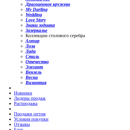
Драгоценное кружево
My Darling
Wedding
Love Story
Знаки зодиака
Зазеркалье
Коллекции столового серебра
Ампир
Лоза
Лада
Стиль
Отечество
Элегант
Вензель
Весна
Византия
Новинки
Лидеры продаж
Распродажа
Продажи оптом
Условия покупки
Отзывы
Блог