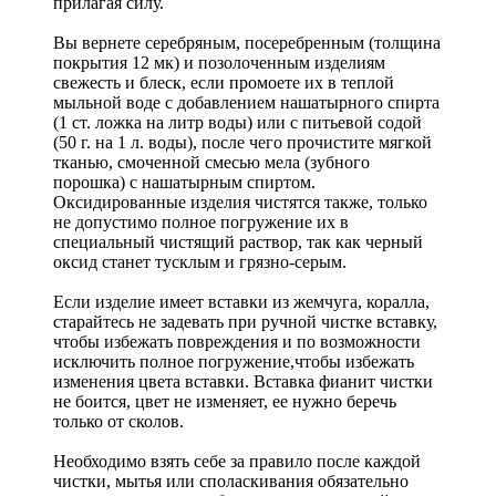
прилагая силу.
Вы вернете серебряным, посеребренным (толщина
покрытия 12 мк) и позолоченным изделиям
свежесть и блеск, если промоете их в теплой
мыльной воде с добавлением нашатырного спирта
(1 ст. ложка на литр воды) или с питьевой содой
(50 г. на 1 л. воды), после чего прочистите мягкой
тканью, смоченной смесью мела (зубного
порошка) с нашатырным спиртом.
Оксидированные изделия чистятся также, только
не допустимо полное погружение их в
специальный чистящий раствор, так как черный
оксид станет тусклым и грязно-серым.
Если изделие имеет вставки из жемчуга, коралла,
старайтесь не задевать при ручной чистке вставку,
чтобы избежать повреждения и по возможности
исключить полное погружение,чтобы избежать
изменения цвета вставки. Вставка фианит чистки
не боится, цвет не изменяет, ее нужно беречь
только от сколов.
Необходимо взять себе за правило после каждой
чистки, мытья или споласкивания обязательно