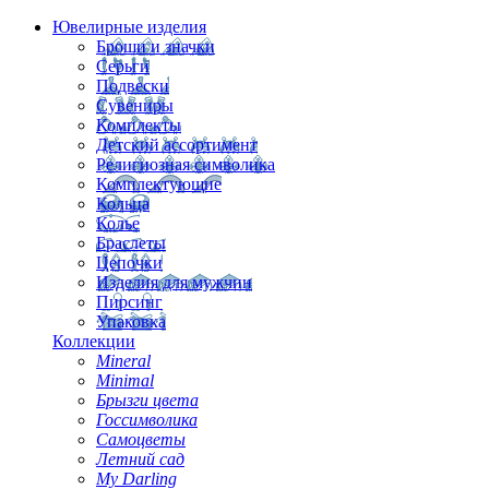
Ювелирные изделия
Броши и значки
Серьги
Подвески
Сувениры
Комплекты
Детский ассортимент
Религиозная символика
Комплектующие
Кольца
Колье
Браслеты
Цепочки
Изделия для мужчин
Пирсинг
Упаковка
Коллекции
Mineral
Minimal
Брызги цвета
Госсимволика
Самоцветы
Летний сад
My Darling