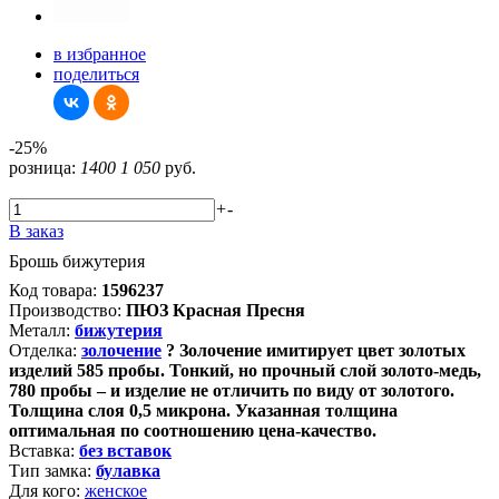
в избранное
поделиться
-25%
розница:
1400
1 050
руб.
+
-
В заказ
Брошь бижутерия
Код товара:
1596237
Производство:
ПЮЗ Красная Пресня
Металл:
бижутерия
Отделка:
золочение
?
Золочение имитирует цвет золотых
изделий 585 пробы. Тонкий, но прочный слой золото-медь,
780 пробы – и изделие не отличить по виду от золотого.
Толщина слоя 0,5 микрона. Указанная толщина
оптимальная по соотношению цена-качество.
Вставка:
без вставок
Тип замка:
булавка
Для кого:
женское