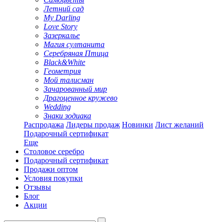
Летний сад
My Darling
Love Story
Зазеркалье
Магия султанита
Серебряная Птица
Black&White
Геометрия
Мой талисман
Зачарованный мир
Драгоценное кружево
Wedding
Знаки зодиака
Распродажа
Лидеры продаж
Новинки
Лист желаний
Подарочный сертификат
Еще
Столовое серебро
Подарочный сертификат
Продажи оптом
Условия покупки
Отзывы
Блог
Акции