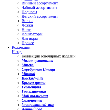
Винный ассортимент
Чайный ассортимент
Подносы
Детский ассортимент
Вилки
Ложки
Ножи
Ионизаторы
Для икры
Прочее
Коллекции
Назад
Коллекции ювелирных изделий
Магия султанита
Mineral
Серебряная Птица
Minimal
Black&White
Брызги цвета
Геометрия
Госсимволика
Мой талисман
Самоцветы
Зачарованный мир
Летний сад