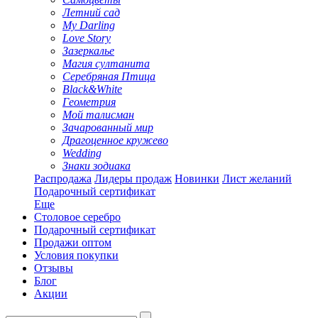
Летний сад
My Darling
Love Story
Зазеркалье
Магия султанита
Серебряная Птица
Black&White
Геометрия
Мой талисман
Зачарованный мир
Драгоценное кружево
Wedding
Знаки зодиака
Распродажа
Лидеры продаж
Новинки
Лист желаний
Подарочный сертификат
Еще
Столовое серебро
Подарочный сертификат
Продажи оптом
Условия покупки
Отзывы
Блог
Акции