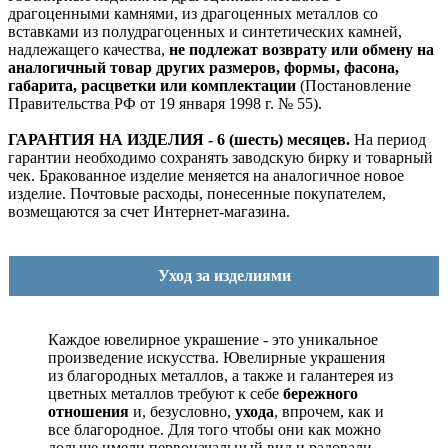
драгоценными камнями, из драгоценных металлов со
вставками из полудрагоценных и синтетических камней,
надлежащего качества,
не подлежат возврату или обмену на
аналогичный товар других размеров, формы, фасона,
габарита, расцветки или комплектации
(Постановление
Правительства РФ от 19 января 1998 г. № 55).
ГАРАНТИЯ НА ИЗДЕЛИЯ - 6 (шесть) месяцев.
На период
гарантии необходимо сохранять заводскую бирку и товарный
чек. Бракованное изделие меняется на аналогичное новое
изделие. Почтовые расходы, понесенные покупателем,
возмещаются за счет Интернет-магазина.
Уход за изделиями
Каждое ювелирное украшение - это уникальное
произведение искусства.
Ювелирные украшения
из благородных металлов, а также и галантерея из
цветных металлов требуют к себе
бережного
отношения
и, безусловно,
ухода
, впрочем, как и
все благородное. Для того чтобы они как можно
дольше имели первоначальный вид и радовали