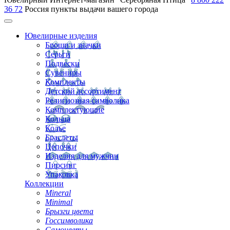
36 72
Россия
пункты выдачи вашего города
Ювелирные изделия
Броши и значки
Серьги
Подвески
Сувениры
Комплекты
Детский ассортимент
Религиозная символика
Комплектующие
Кольца
Колье
Браслеты
Цепочки
Изделия для мужчин
Пирсинг
Упаковка
Коллекции
Mineral
Minimal
Брызги цвета
Госсимволика
Самоцветы