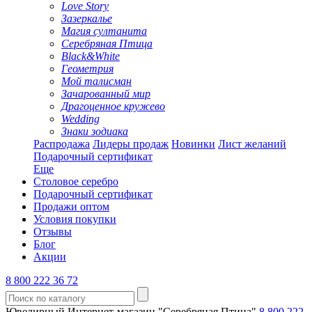
Love Story
Зазеркалье
Магия султанита
Серебряная Птица
Black&White
Геометрия
Мой талисман
Зачарованный мир
Драгоценное кружево
Wedding
Знаки зодиака
Распродажа
Лидеры продаж
Новинки
Лист желаний
Подарочный сертификат
Еще
Столовое серебро
Подарочный сертификат
Продажи оптом
Условия покупки
Отзывы
Блог
Акции
8 800 222 36 72
Ювелирный Интернет-магазин "Серебряная Птица"
8 800 222