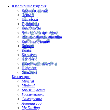
Ювелирные изделия
Броши и значки
Серьги
Подвески
Сувениры
Комплекты
Детский ассортимент
Религиозная символика
Комплектующие
Кольца
Колье
Браслеты
Цепочки
Изделия для мужчин
Пирсинг
Упаковка
Коллекции
Mineral
Minimal
Брызги цвета
Госсимволика
Самоцветы
Летний сад
My Darling