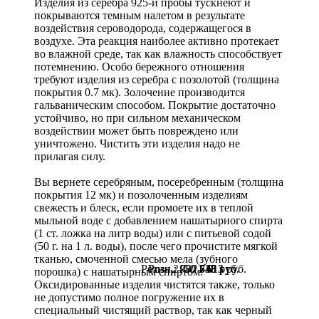
Изделия из серебра 925-й пробы тускнеют и
покрываются темным налетом в результате
воздействия сероводорода, содержащегося в
воздухе. Эта реакция наиболее активно протекает
во влажной среде, так как влажность способствует
потемнению. Особо бережного отношения
требуют изделия из серебра с позолотой (толщина
покрытия 0.7 мк). Золочение производится
гальваническим способом. Покрытие достаточно
устойчиво, но при сильном механическом
воздействии может быть повреждено или
уничтожено. Чистить эти изделия надо не
прилагая силу.
Вы вернете серебряным, посеребренным (толщина
покрытия 12 мк) и позолоченным изделиям
свежесть и блеск, если промоете их в теплой
мыльной воде с добавлением нашатырного спирта
(1 ст. ложка на литр воды) или с питьевой содой
(50 г. на 1 л. воды), после чего прочистите мягкой
тканью, смоченной смесью мела (зубного
Розн.:
Розн.:
Розн.:
2150
730
980
1 613
548
735
руб.
руб.
руб.
порошка) с нашатырным спиртом.
Оксидированные изделия чистятся также, только
не допустимо полное погружение их в
специальный чистящий раствор, так как черный