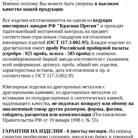
Именно поэтому Вы можете быть уверены
в высоком
качестве нашей продукции
.
Все изделия изготавливаются на одном из
ведущих
ювелирных заводов РФ "Красная Пресня"
и проходят
тщательнейший внутренний контроль на предмет
соответствия отраслевым стандартам изготовления
ювелирных изделий
(ОСТ 117-3-002-95)
. Каждое изделие из
драгметаллов имеет
пробу Российской пробирной палаты
(серебро - 925 проба, золота - 585 проба)
и снабжено
опломбированной биркой завода-изготовителя с указанием
всей информации: артикул, проба, общий вес изделия,
характеристика вставок, дата изготовления и пр. в
соответствии с ОСТ 117-3-002-95.
Ювелирные изделия из драгоценных металлов с
драгоценными камнями, из драгоценных металлов со
вставками из полудрагоценных и синтетических камней,
надлежащего качества,
не подлежат возврату или обмену на
аналогичный товар других размеров, формы, фасона,
габарита, расцветки или комплектации
(Постановление
Правительства РФ от 19 января 1998 г. № 55).
ГАРАНТИЯ НА ИЗДЕЛИЯ - 6 (шесть) месяцев.
На период
гарантии необходимо сохранять заводскую бирку и товарный