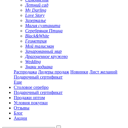
Летний сад
My Darling
Love Story
Зазеркалье
Магия султанита
Серебряная Птица
Black&White
Геометрия
Мой талисман
Зачарованный мир
Драгоценное кружево
Wedding
Знаки зодиака
Распродажа
Лидеры продаж
Новинки
Лист желаний
Подарочный сертификат
Еще
Столовое серебро
Подарочный сертификат
Продажи оптом
Условия покупки
Отзывы
Блог
Акции