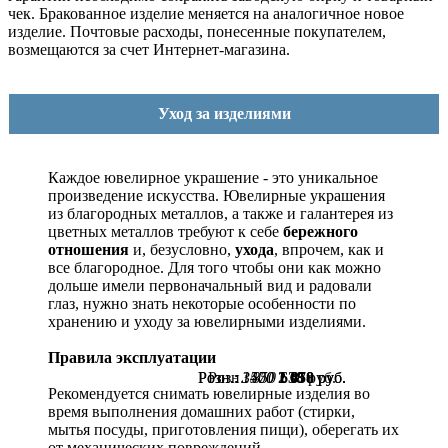
чек. Бракованное изделие меняется на аналогичное новое
изделие. Почтовые расходы, понесенные покупателем,
возмещаются за счет Интернет-магазина.
Уход за изделиями
Каждое ювелирное украшение - это уникальное
произведение искусства.
Ювелирные украшения
из благородных металлов, а также и галантерея из
цветных металлов требуют к себе
бережного
отношения
и, безусловно,
ухода
, впрочем, как и
все благородное. Для того чтобы они как можно
дольше имели первоначальный вид и радовали
глаз, нужно знать некоторые особенности по
хранению и уходу за ювелирными изделиями.
Правила эксплуатации
Розн.:
Розн.:
Розн.:
3570
1400
850
2 678
1 050
638
руб.
руб.
руб.
Рекомендуется снимать ювелирные изделия
во
время выполнения домашних работ (стирки,
мытья посуды, приготовления пищи), оберегать их
от механических повреждений.