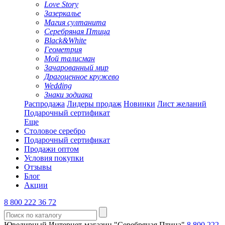
Love Story
Зазеркалье
Магия султанита
Серебряная Птица
Black&White
Геометрия
Мой талисман
Зачарованный мир
Драгоценное кружево
Wedding
Знаки зодиака
Распродажа
Лидеры продаж
Новинки
Лист желаний
Подарочный сертификат
Еще
Столовое серебро
Подарочный сертификат
Продажи оптом
Условия покупки
Отзывы
Блог
Акции
8 800 222 36 72
Ювелирный Интернет-магазин "Серебряная Птица"
8 800 222