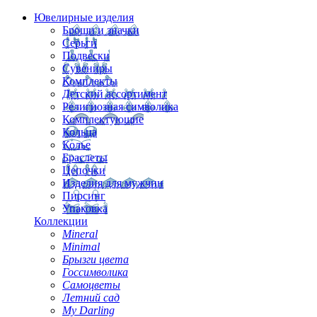
Ювелирные изделия
Броши и значки
Серьги
Подвески
Сувениры
Комплекты
Детский ассортимент
Религиозная символика
Комплектующие
Кольца
Колье
Браслеты
Цепочки
Изделия для мужчин
Пирсинг
Упаковка
Коллекции
Mineral
Minimal
Брызги цвета
Госсимволика
Самоцветы
Летний сад
My Darling