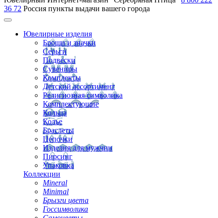
36 72
Россия
пункты выдачи вашего города
Ювелирные изделия
Броши и значки
Серьги
Подвески
Сувениры
Комплекты
Детский ассортимент
Религиозная символика
Комплектующие
Кольца
Колье
Браслеты
Цепочки
Изделия для мужчин
Пирсинг
Упаковка
Коллекции
Mineral
Minimal
Брызги цвета
Госсимволика
Самоцветы