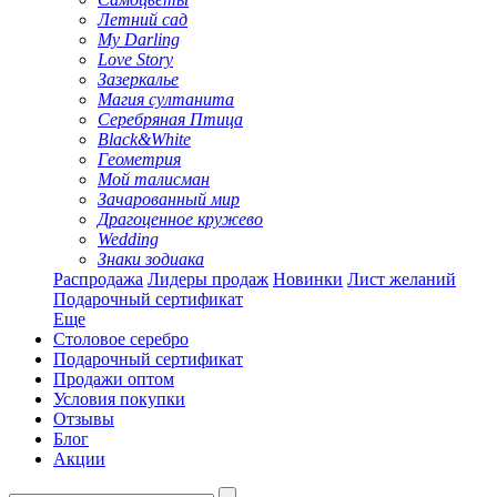
Летний сад
My Darling
Love Story
Зазеркалье
Магия султанита
Серебряная Птица
Black&White
Геометрия
Мой талисман
Зачарованный мир
Драгоценное кружево
Wedding
Знаки зодиака
Распродажа
Лидеры продаж
Новинки
Лист желаний
Подарочный сертификат
Еще
Столовое серебро
Подарочный сертификат
Продажи оптом
Условия покупки
Отзывы
Блог
Акции