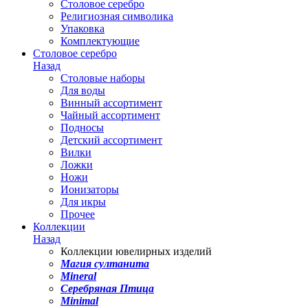
Столовое серебро
Религиозная символика
Упаковка
Комплектующие
Столовое серебро
Назад
Столовые наборы
Для воды
Винный ассортимент
Чайный ассортимент
Подносы
Детский ассортимент
Вилки
Ложки
Ножи
Ионизаторы
Для икры
Прочее
Коллекции
Назад
Коллекции ювелирных изделий
Магия султанита
Mineral
Серебряная Птица
Minimal