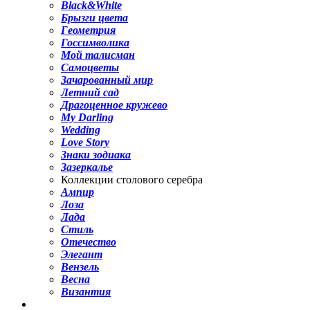
Black&White
Брызги цвета
Геометрия
Госсимволика
Мой талисман
Самоцветы
Зачарованный мир
Летний сад
Драгоценное кружево
My Darling
Wedding
Love Story
Знаки зодиака
Зазеркалье
Коллекции столового серебра
Ампир
Лоза
Лада
Стиль
Отечество
Элегант
Вензель
Весна
Византия