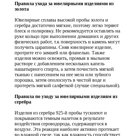
Правила ухода за ювелирными изделиями из
золота
Ювелирные сплавы высокой пробы золота и
серебра достаточно мягкие, поэтому легко теряют
блеск и полировку. Не рекомендуется оставлять на
руке кольцо при выполнении домашних и других
физических работ, т.к поверхность и камень могут
получить царапины. Сняв ювелирное изделие,
протрите его замшей или фланелью. Также
изделия можно освежить, промыв в мыльном
растворе с добавлением нескольких капель
нашатырного спирта, а затем почистить мягкой
тканью с нанесением на нее мела или зубного
порошка, затем ополоснуть в чистой воде и
протереть мягкой салфеткой (лучше специальной).
Правила по уходу за ювелирными изделиям из
серебра
Изделия из серебра 925-й пробы тускнеют и
покрываются темным налетом в результате
воздействия сероводорода, содержащегося в
воздухе. Эта реакция наиболее активно протекает
во влажной среде, так как влажность способствует