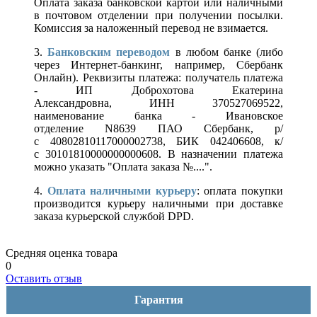
Оплата заказа банковской картой или наличными
в почтовом отделении при получении посылки.
Комиссия за наложенный перевод не взимается.
3.
Банковским переводом
в любом банке (либо
через Интернет-банкинг, например, Сбербанк
Онлайн). Реквизиты платежа: получатель платежа
- ИП Доброхотова Екатерина
Александровна, ИНН 370527069522,
наименование банка - Ивановское
отделение N8639 ПАО Сбербанк, р/
с 40802810117000002738, БИК 042406608, к/
с 30101810000000000608. В назначении платежа
можно указать "Оплата заказа №....".
4.
Оплата наличными курьеру
: оплата покупки
производится курьеру наличными при доставке
заказа курьерской службой DPD.
Средняя оценка товара
0
Оставить отзыв
Гарантия