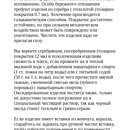
потемнению. Особо бережного отношения
требуют изделия из серебра с позолотой (толщина
покрытия 0.7 мк). Золочение производится
гальваническим способом. Покрытие достаточно
устойчиво, но при сильном механическом
воздействии может быть повреждено или
уничтожено. Чистить эти изделия надо не
прилагая силу.
Вы вернете серебряным, посеребренным (толщина
покрытия 12 мк) и позолоченным изделиям
свежесть и блеск, если промоете их в теплой
мыльной воде с добавлением нашатырного спирта
(1 ст. ложка на литр воды) или с питьевой содой
(50 г. на 1 л. воды), после чего прочистите мягкой
тканью, смоченной смесью мела (зубного
порошка) с нашатырным спиртом.
Оксидированные изделия чистятся также, только
не допустимо полное погружение их в
специальный чистящий раствор, так как черный
оксид станет тусклым и грязно-серым.
Если изделие имеет вставки из жемчуга, коралла,
старайтесь не задевать при ручной чистке вставку,
чтобы избежать повреждения и по возможности