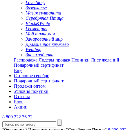
Love Story
Зазеркалье
Магия султанита
Серебряная Птица
Black&White
Геометрия
Мой талисман
Зачарованный мир
Драгоценное кружево
Wedding
Знаки зодиака
Распродажа
Лидеры продаж
Новинки
Лист желаний
Подарочный сертификат
Еще
Столовое серебро
Подарочный сертификат
Продажи оптом
Условия покупки
Отзывы
Блог
Акции
8 800 222 36 72
Ювелирный Интернет-магазин "Серебряная Птица"
8 800 222