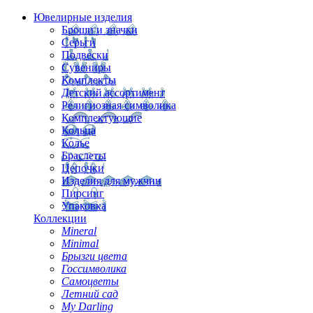
Ювелирные изделия
Броши и значки
Серьги
Подвески
Сувениры
Комплекты
Детский ассортимент
Религиозная символика
Комплектующие
Кольца
Колье
Браслеты
Цепочки
Изделия для мужчин
Пирсинг
Упаковка
Коллекции
Mineral
Minimal
Брызги цвета
Госсимволика
Самоцветы
Летний сад
My Darling