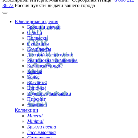
36 72
Россия
пункты выдачи вашего города
Ювелирные изделия
Броши и значки
Серьги
Подвески
Сувениры
Комплекты
Детский ассортимент
Религиозная символика
Комплектующие
Кольца
Колье
Браслеты
Цепочки
Изделия для мужчин
Пирсинг
Упаковка
Коллекции
Mineral
Minimal
Брызги цвета
Госсимволика
Самоцветы